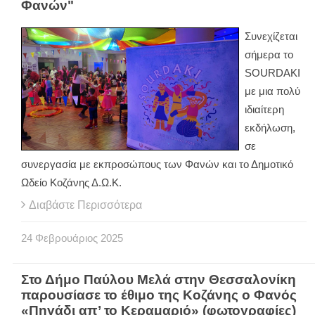
Φανών"
Συνεχίζεται
σήμερα το
SOURDAKI
με μια πολύ
ιδιαίτερη
εκδήλωση,
σε
συνεργασία με εκπροσώπους των Φανών και το Δημοτικό
Ωδείο Κοζάνης Δ.Ω.Κ.
Διαβάστε Περισσότερα
24
Φεβρουάριος
2025
Στο Δήμο Παύλου Μελά στην Θεσσαλονίκη
παρουσίασε το έθιμο της Κοζάνης ο Φανός
«Πηγάδι απ’ το Κεραμαριό» (φωτογραφίες)