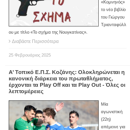
«Κομνηνός»
το νέο βιβλίο
του Γιώργου
Τριανταφύλλ
ου με τίτλο «Το σχήμα της Νουγκατίνας».
Διαβάστε Περισσότερα
25
Φεβρουάριος
2025
Α’ Τοπικό Ε.Π.Σ. Κοζάνης: Ολοκληρώνεται η
κανονική διάρκεια του πρωταθλήματος,
έρχονται τα Play Off και τα Play Out - Όλες οι
λεπτομέρειες
Μία
αγωνιστική
(22η)
απέμεινε για