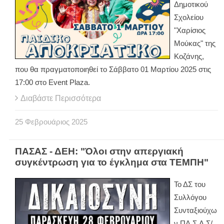
Δημοτικού
Σχολείου
"Χαρίσιος
Μούκας" της
Κοζάνης,
που θα πραγματοποιηθεί το Σάββατο 01 Μαρτίου 2025 στις
17:00 στο Event Plaza.
Διαβάστε Περισσότερα
25
Φεβρουάριος
2025
ΠΑΣΑΣ - ΔΕΗ: "Όλοι στην απεργιακή
συγκέντρωση για το έγκλημα στα ΤΕΜΠΗ"
Το ΔΣ του
Συλλόγου
Συνταξιούχω
ν ΠΑ.Σ.Α.Σ/