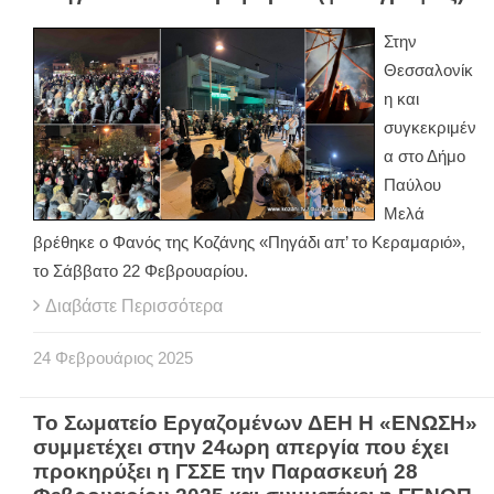
Στην
Θεσσαλονίκ
η και
συγκεκριμέν
α στο Δήμο
Παύλου
Μελά
βρέθηκε ο Φανός της Κοζάνης «Πηγάδι απ’ το Κεραμαριό»,
το Σάββατο 22 Φεβρουαρίου.
Διαβάστε Περισσότερα
24
Φεβρουάριος
2025
Το Σωματείο Εργαζομένων ΔΕΗ Η «ΕΝΩΣΗ»
συμμετέχει στην 24ωρη απεργία που έχει
προκηρύξει η ΓΣΣΕ την Παρασκευή 28