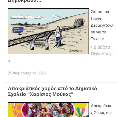
Δημοκρατία…
Σκίτσο του
Γιάννη
Δερμεντζόγλ
ου για το
Tvxs.gr.
Διαβάστε
Περισσότερ
α
25
Φεβρουάριος
2025
Αποκριάτικός χορός από το Δημοτικό
Σχολείο "Χαρίσιος Μούκας"
Αποκριάτικο
ς Χορός του