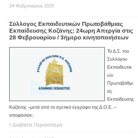
24
Φεβρουάριος
2025
Σύλλογος Εκπαιδευτικών Πρωτοβάθμιας
Εκπαίδευσης Κοζάνης: 24ωρη Απεργία στις
28 Φεβρουαρίου / 3ήμερο κινητοποιήσεων
Το Δ.Σ. του
Συλλόγου
Εκπαιδευτικ
ών
Πρωτοβάθμι
ας
Εκπαίδευσης
Κοζάνης –μετά από το σχετικό έγγραφο της Δ.Ο.Ε. –
αποφάσισε:
Διαβάστε Περισσότερα