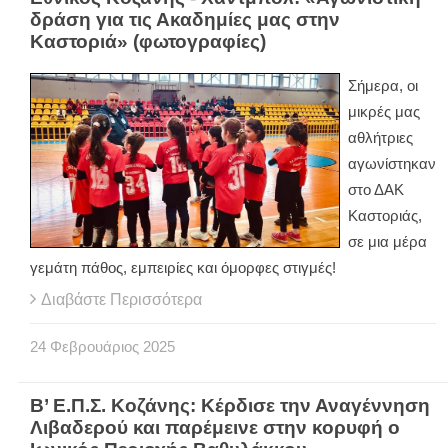
δράση για τις Ακαδημίες μας στην
Καστοριά» (φωτογραφίες)
Σήμερα, οι
μικρές μας
αθλήτριες
αγωνίστηκαν
στο ΔΑΚ
Καστοριάς,
σε μια μέρα
γεμάτη πάθος, εμπειρίες και όμορφες στιγμές!
Διαβάστε Περισσότερα
24
Φεβρουάριος
2025
Β’ Ε.Π.Σ. Κοζάνης: Κέρδισε την Αναγέννηση
Λιβαδερού και παρέμεινε στην κορυφή ο