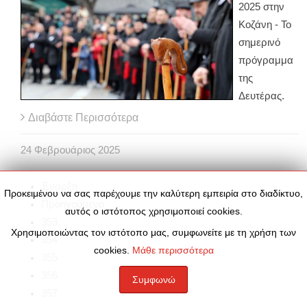
2025 στην
Κοζάνη - Το
σημερινό
πρόγραμμα
της
Δευτέρας.
Διαβάστε Περισσότερα
24
Φεβρουάριος
2025
Έναρξη
Προκειμένου να σας παρέχουμε την καλύτερη εμπειρία στο διαδίκτυο,
Προηγούμενο
αυτός ο ιστότοπος χρησιμοποιεί cookies.
353
Χρησιμοποιώντας τον ιστότοπο μας, συμφωνείτε με τη χρήση των
354
cookies.
Μάθε περισσότερα
355
356
Συμφωνώ
357