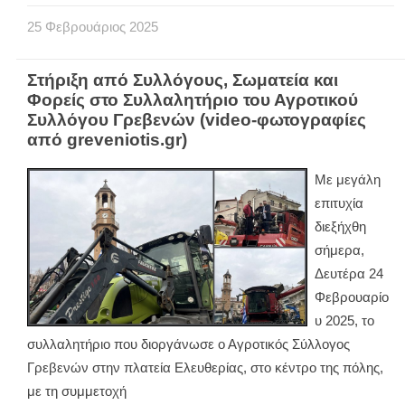
25
Φεβρουάριος
2025
Στήριξη από Συλλόγους, Σωματεία και
Φορείς στο Συλλαλητήριο του Αγροτικού
Συλλόγου Γρεβενών (video-φωτογραφίες
από greveniotis.gr)
Με μεγάλη
επιτυχία
διεξήχθη
σήμερα,
Δευτέρα 24
Φεβρουαρίο
υ 2025, το
συλλαλητήριο που διοργάνωσε ο Αγροτικός Σύλλογος
Γρεβενών στην πλατεία Ελευθερίας, στο κέντρο της πόλης,
με τη συμμετοχή