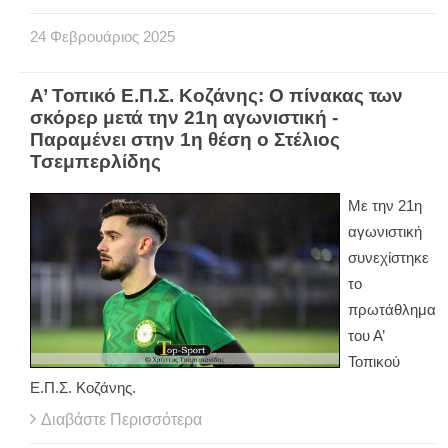
24
Φεβρουάριος
2025
Α’ Τοπικό Ε.Π.Σ. Κοζάνης: Ο πίνακας των
σκόρερ μετά την 21η αγωνιστική -
Παραμένει στην 1η θέση ο Στέλιος
Τσεμπερλίδης
Με την 21η
αγωνιστική
συνεχίστηκε
το
πρωτάθλημα
του Α’
Τοπικού
Ε.Π.Σ. Κοζάνης.
Διαβάστε Περισσότερα