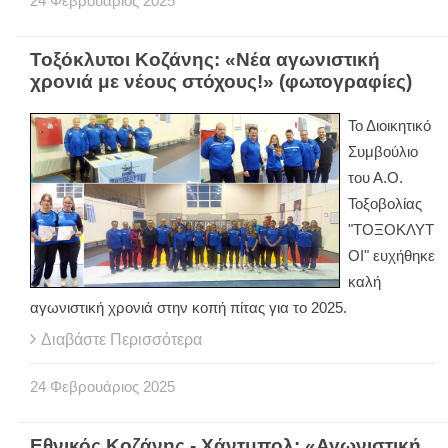
24
Φεβρουάριος
2025
Τοξόκλυτοι Κοζάνης: «Νέα αγωνιστική
χρονιά με νέους στόχους!» (φωτογραφίες)
Το Διοικητικό
Συμβούλιο
του Α.Ο.
Τοξοβολίας
"ΤΟΞΟΚΛΥΤ
ΟΙ" ευχήθηκε
καλή
αγωνιστική χρονιά στην κοπή πίτας για το 2025.
Διαβάστε Περισσότερα
24
Φεβρουάριος
2025
Εθνικός Κοζάνης - Χάντμπολ: «Αγωνιστική