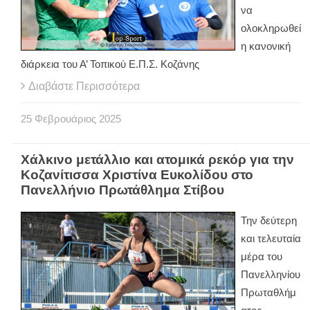
να
ολοκληρωθεί
η κανονική
διάρκεια του Α’ Τοπικού Ε.Π.Σ. Κοζάνης
Διαβάστε Περισσότερα
25
Φεβρουάριος
2025
Χάλκινο μετάλλιο και ατομικά ρεκόρ για την
Κοζανίτισσα Χριστίνα Ευκολίδου στο
Πανελλήνιο Πρωτάθλημα Στίβου
Την δεύτερη
και τελευταία
μέρα του
Πανελληνίου
Πρωταθλήμ