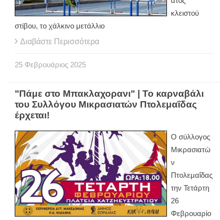
ατος
κλειστού
στίβου, το χάλκινο μετάλλιο
Διαβάστε Περισσότερα
25
Φεβρουάριος
2025
"Πάμε στο Μπακλαχορανι" | Το καρναβάλι
του Συλλόγου Μικρασιατών Πτολεμαΐδας
έρχεται!
Ο σύλλογος
Μικρασιατώ
ν
Πτολεμαΐδας
την Τετάρτη
26
Φεβρουαρίο