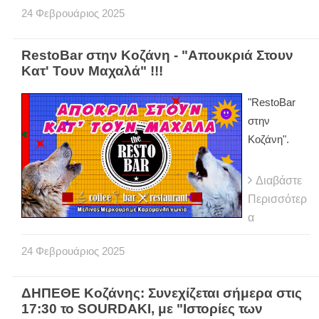
24
Φεβρουάριος
2025
RestoBar στην Κοζάνη - "Απουκριά Στουν
Κατ' Τουν Μαχαλά" !!!
"RestoBar
στην
Κοζάνη".
Διαβάστε
Περισσότερ
α
24
Φεβρουάριος
2025
ΔΗΠΕΘΕ Κοζάνης: Συνεχίζεται σήμερα στις
17:30 το SOURDAKI, με "Ιστορίες των