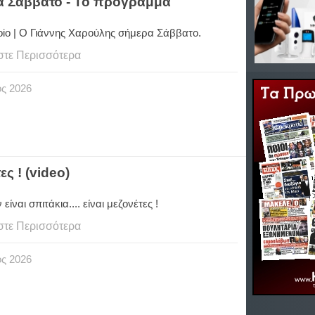
ρα Σάββατο - Το πρόγραμμα
Voio | Ο Γιάννης Χαρούλης σήμερα Σάββατο.
στε Περισσότερα
ος
2026
ες ! (video)
είναι σπιτάκια.... είναι μεζονέτες !
στε Περισσότερα
ος
2026