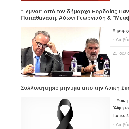
"Ύμνοι" από τον δήμαρχο Εορδαίας Παν
Παπαθανάση, Άδωνι Γεωργιάδη & "Μετάβ
Δήμαρχο
Διαβά
25
Ιούλι
Συλλυπητήριο μήνυμα από την Λαϊκή Σ
Η Λαϊκή
θλίψη τ
Τοπικό 
Διαβά