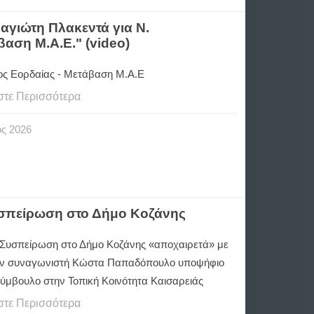
αγιώτη Πλακεντά για Ν.
αση Μ.Α.Ε." (video)
ς Εορδαίας -
Μετάβαση Μ.Α.Ε
στε Περισσότερα
ος
2026
υσπείρωση στο Δήμο Κοζάνης
 Συσπείρωση στο Δήμο Κοζάνης «αποχαιρετά» με
ον συναγωνιστή Κώστα Παπαδόπουλο υποψήφιο
Σύμβουλο στην Τοπική Κοινότητα Καισαρειάς
στε Περισσότερα