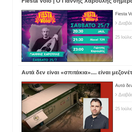
Fiesta Voio | Ο Γιάννης Χαρούλης σήμε
Fiesta 
Διαβά
25
Ιούλι
Αυτά δεν είναι «σπιτάκια».... είναι μεζονέτ
Αυτά δεν 
Διαβά
25
Ιούλι