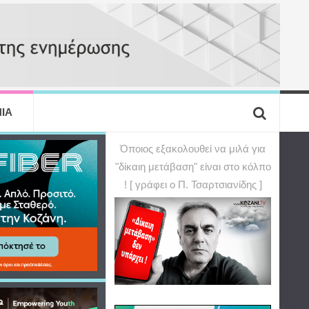
ΙΑ
Όποιος εξακολουθεί να μιλά για
"δίκαιη μετάβαση" είναι στο κόλπο
! [ γράφει ο Π. Τσαρτσιανίδης ]