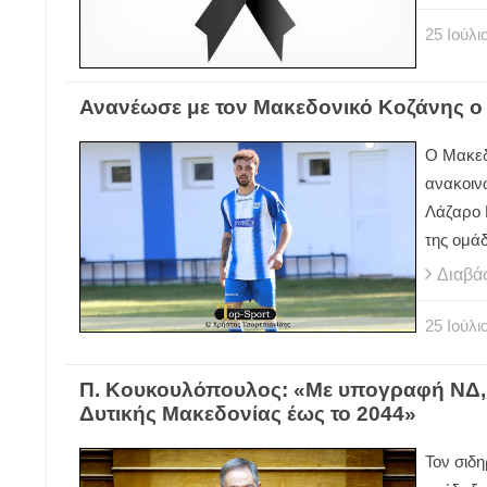
25
Ιούλι
Ανανέωσε με τον Μακεδονικό Κοζάνης ο
Ο Μακεδ
ανακοιν
Λάζαρο Κ
της ομάδ
Διαβά
25
Ιούλι
Π. Κουκουλόπουλος: «Με υπογραφή ΝΔ, 
Δυτικής Μακεδονίας έως το 2044»
Τον σιδ