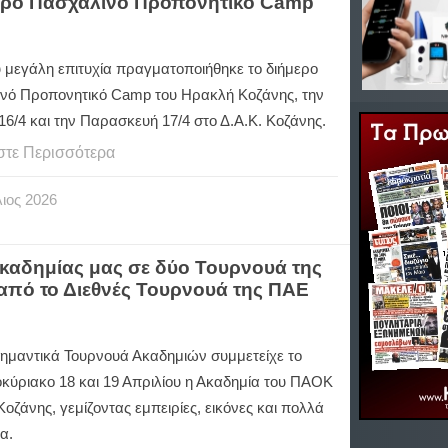
μερο Πασχαλινό Προπονητικό Camp
 μεγάλη επιτυχία πραγματοποιήθηκε το διήμερο
νό Προπονητικό Camp του Ηρακλή Κοζάνης, την
6/4 και την Παρασκευή 17/4 στο Δ.Α.Κ. Κοζάνης.
στε Περισσότερα
ιος
2026
καδημίας μας σε δύο Τουρνουά της
 από το Διεθνές Τουρνουά της ΠΑΕ
σημαντικά Τουρνουά Ακαδημιών συμμετείχε το
κύριακο 18 και 19 Απριλίου η Ακαδημία του ΠΑΟΚ
οζάνης, γεμίζοντας εμπειρίες, εικόνες και πολλά
α.