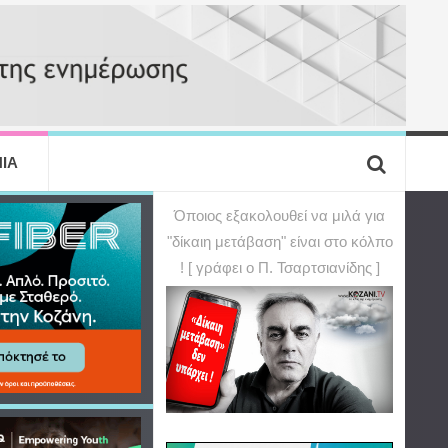
ΙΑ
Όποιος εξακολουθεί να μιλά για
"δίκαιη μετάβαση" είναι στο κόλπο
! [ γράφει ο Π. Τσαρτσιανίδης ]