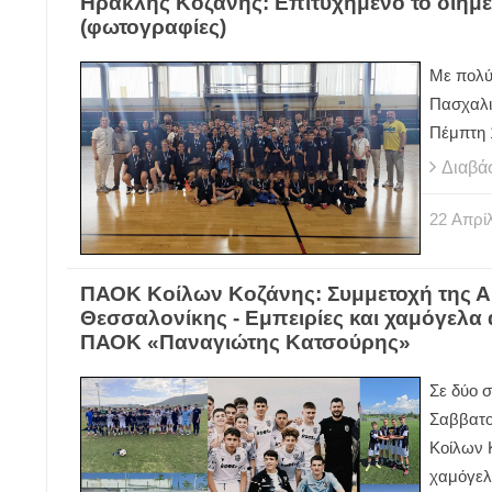
Ηρακλής Κοζάνης: Επιτυχημένο το διή
(φωτογραφίες)
Με πολύ
Πασχαλι
Πέμπτη 1
Διαβά
22
Απρίλ
ΠΑΟΚ Κοίλων Κοζάνης: Συμμετοχή της Α
Θεσσαλονίκης - Εμπειρίες και χαμόγελα
ΠΑΟΚ «Παναγιώτης Κατσούρης»
Σε δύο 
Σαββατο
Κοίλων Κ
χαμόγελ