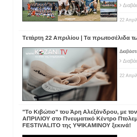
Διαβά
22
Απρίλ
Τετάρτη 22 Απριλίου | Τα πρωτοσέλιδα 
Διαβάστ
Διαβά
22
Απρίλ
"Το Κιβώτιο" του Άρη Αλεξάνδρου, με 
ΑΠΡΙΛΙΟΥ στο Πνευματικό Κέντρο Πτολεμα
FESTIVALITO της ΥΨΙΚΑΜΙΝΟΥ ξεκινά!