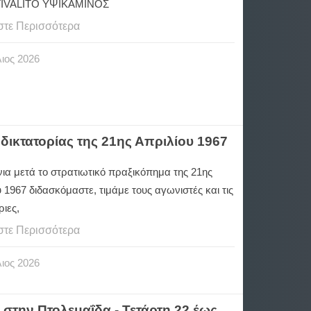
TIVALITO ΥΨΙΚΑΜΙΝΟΣ
στε Περισσότερα
ιος
2026
 δικτατορίας της 21ης Απριλίου 1967
ια μετά το στρατιωτικό πραξικόπημα της 21ης
 1967 διδασκόμαστε, τιμάμε τους αγωνιστές και τις
ιες,
στε Περισσότερα
ιος
2026
 στην Πτολεμαΐδα - Τετάρτη 22 έως