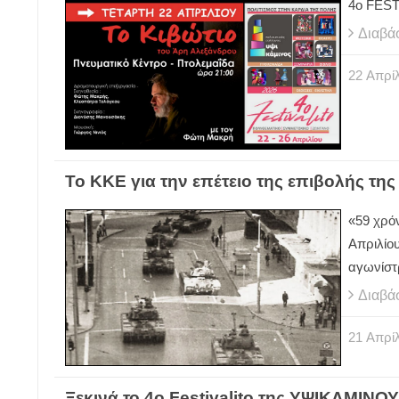
4ο FES
Διαβά
22
Απρίλ
Το ΚΚΕ για την επέτειο της επιβολής της
«59 χρόν
Απριλίου
αγωνίστρ
Διαβά
21
Απρίλ
Ξεκινά το 4ο Festivalito της ΥΨΙΚΑΜΙΝΟΥ