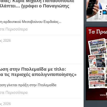
αίας: Κύριε Μιχάλη Παπαδόπουλε
βλάπτει… (γράφει ο Παναγιώτης
η αρδευτικού Μεσοβούνου Εορδαίας...
στε Περισσότερα
ος
2026
ση στην Πτολεμαΐδα με τίτλο:
 τις περιοχές απολιγνιτοποίησης»
αση γίνεται πράξη στην Πτολεμαΐδα
στε Περισσότερα
ος
2026