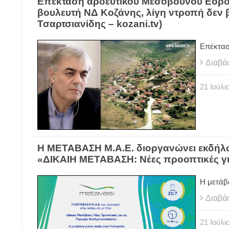
Επέκταση αρδευτικού Μεσοβούνου Εορδ
βουλευτή ΝΔ Κοζάνης, λίγη ντροπή δεν 
Τσαρτσιανίδης – kozani.tv)
Επέκτασ
Διαβά
21
Ιούλι
Η ΜΕΤΑΒΑΣΗ Μ.Α.Ε. διοργανώνει εκδήλω
«ΔΙΚΑΙΗ ΜΕΤΑΒΑΣΗ: Νέες προοπτικές για
Η μετάβ
Διαβά
21
Ιούλι