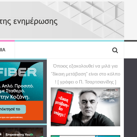
ΙΑ
Όποιος εξακολουθεί να μιλά για
"δίκαιη μετάβαση" είναι στο κόλπο
! [ γράφει ο Π. Τσαρτσιανίδης ]