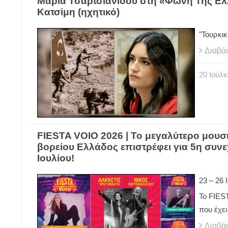
Μαρία Τσαρτσιανίδου στη «Φωνή Της Ελ
Κατσίμη (ηχητικό)
"Τουρκ
Διαβά
20
Ιούλι
FIESTA VOIO 2026 | Το μεγαλύτερο μουσ
βορείου Ελλάδος επιστρέφει για 5η συνε
Ιουλίου!
23 – 26 
Το FIES
που έχει
Διαβά