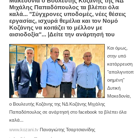
Μακεδονία ο Βουλευτής Κοζάνης της ΝΔ
Μιχάλης Παπαδόπουλος τα βλέπει όλα
καλά... "Σύγχρονες υποδομές, νέες θέσεις
εργασίας, ισχυρά θεμέλια και τον Νομό
Κοζάνης να κοιτάζει το μέλλον με
αισιοδοξία"... |Δείτε την ανάρτησή του
Και όμως,
στην υπό
κατάρρευση
"απολιγνιτοπ
οιημένη"
Δυτική
Μακεδονία,
ο Βουλευτής Κοζάνης της ΝΔ Κοζάνης Μιχάλης
Παπαδόπουλος σε ανάρτησή στο facebook τα βλέπει όλα
καλά...
www.kozani.tv
Παναγιώτης Τσαρτσιανίδης