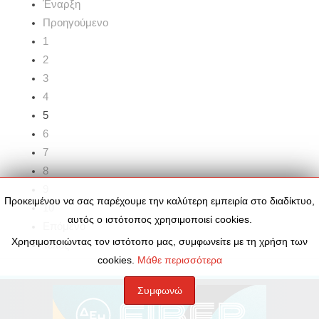
Έναρξη
Προηγούμενο
1
2
3
4
5
6
7
8
9
Προκειμένου να σας παρέχουμε την καλύτερη εμπειρία στο διαδίκτυο,
10
αυτός ο ιστότοπος χρησιμοποιεί cookies.
Επόμενο
Χρησιμοποιώντας τον ιστότοπο μας, συμφωνείτε με τη χρήση των
Τέλος
cookies.
Μάθε περισσότερα
Συμφωνώ