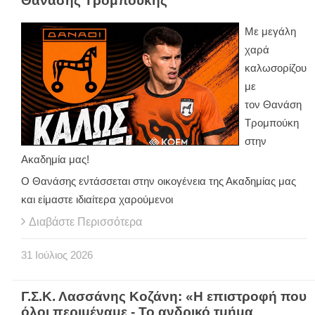
Θανάσης Τρομπούκης
Με μεγάλη
χαρά
καλωσορίζου
με
τον Θανάση
Τρομπούκη
στην
Ακαδημία μας!
Ο Θανάσης εντάσσεται στην οικογένεια της Ακαδημίας μας
και είμαστε ιδιαίτερα χαρούμενοι
Διαβάστε Περισσότερα
31
Ιούλιος
2026
Γ.Σ.Κ. Λασσάνης Κοζάνη: «Η επιστροφή που
όλοι περιμέναμε - Το ανδρικό τμήμα