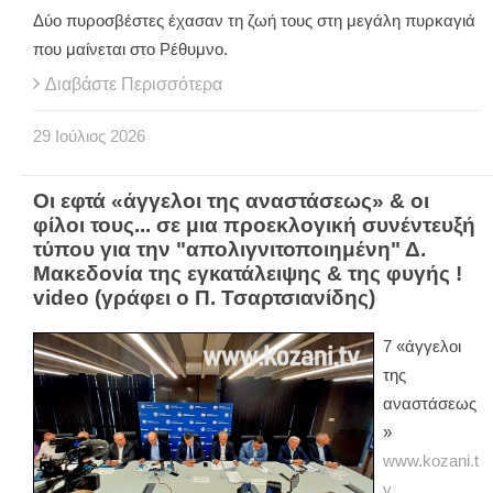
Δύο πυροσβέστες έχασαν τη ζωή τους στη μεγάλη πυρκαγιά
που μαίνεται στο Ρέθυμνο.
Διαβάστε Περισσότερα
29
Ιούλιος
2026
Οι εφτά «άγγελοι της αναστάσεως» & οι
φίλοι τους... σε μια προεκλογική συνέντευξή
τύπου για την "απολιγνιτοποιημένη" Δ.
Μακεδονία της εγκατάλειψης & της φυγής !
video (γράφει ο Π. Τσαρτσιανίδης)
7 «άγγελοι
της
αναστάσεως
»
www.kozani.t
v