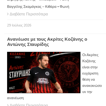
Βαγγέλης Σκαμάγκας – Κιθάρα • Φωνή
Διαβάστε Περισσότερα
29
Ιούλιος
2026
Ανανέωσε με τους Ακρίτες Κοζάνης ο
Αντώνης Σταυρίδης
Οι Ακρίτες
Κοζάνης
είναι στην
ευχάριστη
θέση να
ανακοινώσο
υν την
ανανέωση
Διαβάστε Περισσότερα