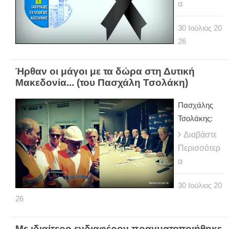
α
30
Ιούλιος
20
26
Ήρθαν οι μάγοι με τα δώρα στη Δυτική
Μακεδονία... (του Πασχάλη Τσολάκη)
Πασχάλης
Τσολάκης:
Διαβάστε
Περισσότερ
α
30
Ιούλιος
20
26
Με ιδιαίτερο ενδιαφέρον πραγματοποιήθηκε