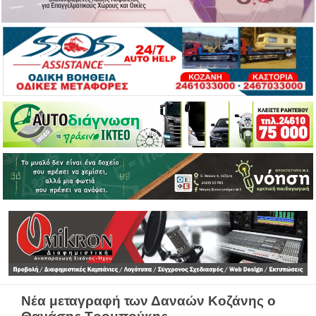
Νέα μεταγραφή των Δαναών Κοζάνης ο