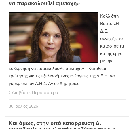
να παρακολουθεί αμέτοχη»
Καλλιόπη
Βέττα: «Η
Δ.Ε.Η.
συνεχίζει το
καταστρεπτι
κό της έργο,
με την
κυβέρνηση να παρακολουθεί αμέτοχη» – Κατάθεση
ερώτησης για τις εξελισσόμενες ενέργειες της Δ.Ε.Η. να
γκρεμίσει τον Α.Η.Σ. Αγίου Δημητρίου
Διαβάστε Περισσότερα
30
Ιούλιος
2026
Και όμως, στην υπό κατάρρευση Δ.