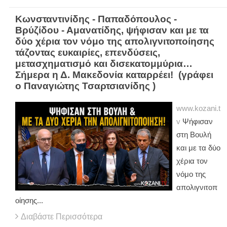
Κωνσταντινίδης - Παπαδόπουλος -
Βρύζίδου - Αμανατίδης, ψήφισαν και με τα
δύο χέρια τον νόμο της απολιγνιτοποίησης
τάζοντας ευκαιρίες, επενδύσεις,
μετασχηματισμό και δισεκατομμύρια…
Σήμερα η Δ. Μακεδονία καταρρέει! (γράφει
ο Παναγιώτης Τσαρτσιανίδης )
www.kozani.t
v
Ψήφισαν
στη Βουλή
και με τα δύο
χέρια τον
νόμο της
απολιγνιτοπ
οίησης...
Διαβάστε Περισσότερα