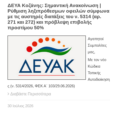
ΔΕΥΑ Κοζάνης: Σημαντική Ανακοίνωση |
Ρύθμιση ληξιπρόθεσμων οφειλών σύμφωνα
με τις αυστηρές διατάξεις του ν. 5314 (αρ.
271 και 272) και πρόβλεψη επιβολής
προστίμου 50%
Αγαπητοί
Συμπολίτες
μας,
Με τον νέο
Κώδικα
Τοπικής
Αυτοδιοίκηση
ς (ν. 5314/2026, ΦΕΚ Α΄ 103/29.06.2026)
Διαβάστε Περισσότερα
30
Ιούλιος
2026