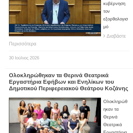
κυβέρνηση
τον
εξορθολογισ
μό
Διαβάστε
Περισσότερα
30
Ιούλιος
2026
Ολοκληρώθηκαν τα Θερινά Θεατρικά
Εργαστήρια Εφήβων και Ενηλίκων του
Δημοτικού Περιφερειακού Θεάτρου Κοζάνης
Ολοκληρώθ
ηκαν τα
Θερινά
Θεατρικά
Εργαστήρια