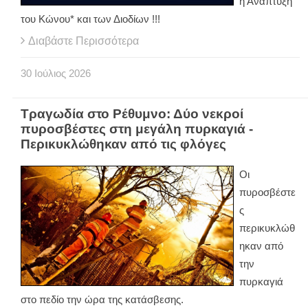
η Ανάπτυξη
του Κώνου* και των Διοδίων !!!
Διαβάστε Περισσότερα
30
Ιούλιος
2026
Τραγωδία στο Ρέθυμνο: Δύο νεκροί
πυροσβέστες στη μεγάλη πυρκαγιά -
Περικυκλώθηκαν από τις φλόγες
Οι
πυροσβέστε
ς
περικυκλώθ
ηκαν από
την
πυρκαγιά
στο πεδίο την ώρα της κατάσβεσης.