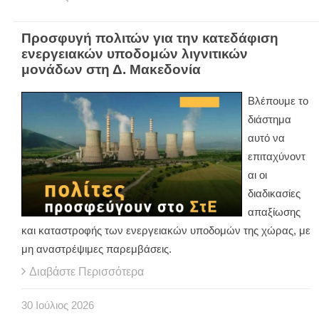
Προσφυγή πολιτών για την κατεδάφιση
ενεργειακών υποδομών λιγνιτικών
μονάδων στη Δ. Μακεδονία
Βλέπουμε το
διάστημα
αυτό να
επιταχύνοντ
αι οι
διαδικασίες
απαξίωσης
και καταστροφής των ενεργειακών υποδομών της χώρας, με
μη αναστρέψιμες παρεμβάσεις.
Διαβάστε Περισσότερα
30
Ιούλιος
2026