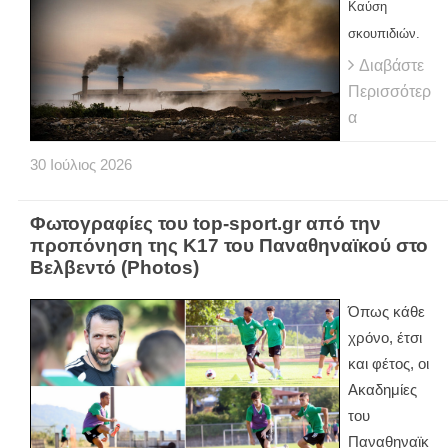
Καύση
σκουπιδιών.
Διαβάστε
Περισσότερ
α
30
Ιούλιος
2026
Φωτογραφίες του top-sport.gr από την
προπόνηση της Κ17 του Παναθηναϊκού στο
Βελβεντό (Photos)
Όπως κάθε
χρόνο, έτσι
και φέτος, οι
Ακαδημίες
του
Παναθηναϊκ