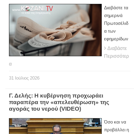
Διαβάστε τα
σημερινά
Πρωτοσέλιδ
α των
εφημερίδων
Διαβάστε
Περισσότερ
α
31
Ιούλιος
2026
Γ. Δελής: Η κυβέρνηση προχωράει
παραπέρα την «απελευθέρωση» της
αγοράς του νερού (VIDEO)
Όσο και να
προβάλλει η