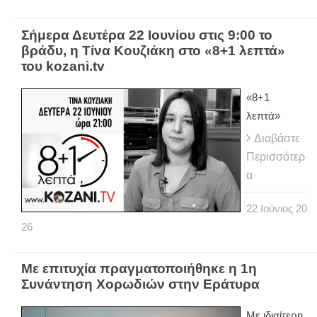
Σήμερα Δευτέρα 22 Ιουνίου στις 9:00 το
βράδυ, η Τίνα Κουζιάκη στο «8+1 λεπτά»
του kozani.tv
«8+1
λεπτά»
Διαβάστε
Περισσότερ
α
22
Ιούνιος
20
26
Με επιτυχία πραγματοποιήθηκε η 1η
Συνάντηση Χορωδιών στην Εράτυρα
Με ιδιαίτερη