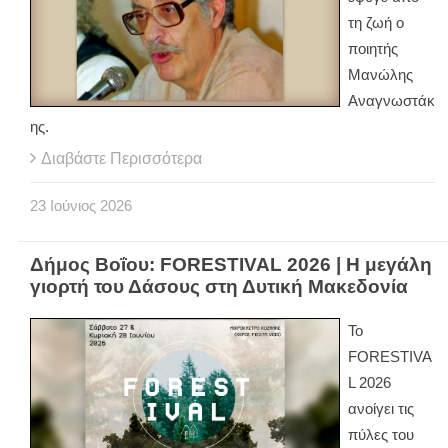
τη ζωή ο
ποιητής
Μανώλης
Αναγνωστάκ
ης.
Διαβάστε Περισσότερα
23
Ιούνιος
2026
Δήμος Βοΐου: FORESTIVAL 2026 | Η μεγάλη
γιορτή του Δάσους στη Δυτική Μακεδονία
Το
FORESTIVA
L 2026
ανοίγει τις
πύλες του