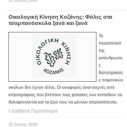
22
Ιούνιος
2026
Οικολογική Κίνηση Κοζάνης: Φόλες στα
τσομπανόσκυλα ξανά και ξανά
Τα
περιστατικά
της
απάνθρωπη
ς
δηλητηρίαση
ς ποιμενικών
σκύλων δεν έχουν τέλος. Οι αναφορές είναι συχνές από
κτηνοτρόφους που βλέπουν τους φύλακες των κοπαδιών να
δολοφονούνται και τα ζώα τους να μένουν απροστάτευτα.
Διαβάστε Περισσότερα
22
Ιούνιος
2026