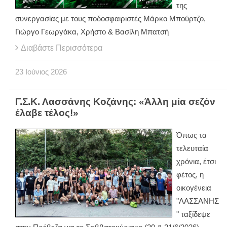
της
συνεργασίας με τους ποδοσφαιριστές Μάρκο Μπούρτζο,
Γιώργο Γεωργάκα, Χρήστο & Βασίλη Μπατσή
Διαβάστε Περισσότερα
23
Ιούνιος
2026
Γ.Σ.Κ. Λασσάνης Κοζάνης: «Άλλη μία σεζόν
έλαβε τέλος!»
Όπως τα
τελευταία
χρόνια, έτσι
φέτος, η
οικογένεια
"ΛΑΣΣΑΝΗΣ
" ταξίδεψε