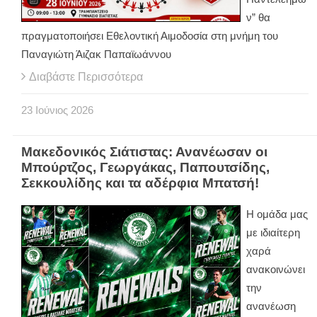
ν” θα
πραγματοποιήσει Εθελοντική Αιμοδοσία στη μνήμη του
Παναγιώτη Άιζακ Παπαϊωάννου
Διαβάστε Περισσότερα
23
Ιούνιος
2026
Μακεδονικός Σιάτιστας: Ανανέωσαν οι
Μπούρτζος, Γεωργάκας, Παπουτσίδης,
Σεκκουλίδης και τα αδέρφια Μπατσή!
Η ομάδα μας
με ιδιαίτερη
χαρά
ανακοινώνει
την
ανανέωση