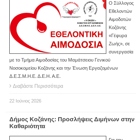
Ο Σύλλογος
Εθελοντών
Αιμοδοτών
Κοζάνης
«Γέφυρα
Ζωής», σε
συνεργασία
με το Τμήμα Αιμοδοσίας του Μαμάτσειου Γενικού
Νοσοκομείου Κοζάνης και την Ένωση Εργαζομένων
Δ.Ε.Σ.Μ.Η.Ε. Δ.Ε.Η. Α.Ε.
Διαβάστε Περισσότερα
22
Ιούνιος
2026
Δήμος Κοζάνης: Προσλήψεις Διμήνων στην
Καθαριότητα
Για την