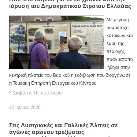
ίδρυση του Δημοκρατικού Στρατού Ελλάδας
Με μεγάλη
συμμετοχή
κατοίκων και
λαού της
περιοχής
πραγματοπο
ιήθηκε στην
κεντρική πλατεία του Βαρικού η εκδήλωση που διοργάνωσε
η Τομεακή Επιτροπή Ενεργειακού Κέντρου
Διαβάστε Περισσότερα
22
Ιούνιος
2026
Στις Αυστριακές και Γαλλικές Άλπεις σε
αγώνες ορεινού τρεξίματος