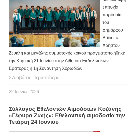
επιτυχία
παρουσία
του
Δημάρχου
Βοΐου κ.
Χρήστου
Ζευκλή και μεγάλης συμμετοχής κοινού πραγματοποιήθηκε
την Κυριακή 21 Ιουνίου στην Αίθουσα Εκδηλώσεων
Εράτυρας η 1η Συνάντηση Χορωδιών
Διαβάστε Περισσότερα
22
Ιούνιος
2026
Σύλλογος Εθελοντών Αιμοδοτών Κοζάνης
«Γέφυρα Ζωής»: Εθελοντική αιμοδοσία την
Τετάρτη 24 Ιουνίου