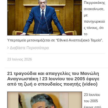
Πιερρακάκης
ανακοίνωσε,
με
πανηγυρικού
ς τόνους, ότι
το
Υπερταμείο μετονομάζεται σε “Εθνικό Αναπτυξιακό Ταμείο”.
Διαβάστε Περισσότερα
23
Ιούνιος
2026
21 τραγούδια και απαγγελίες του Μανώλη
Αναγνωστάκη ! 23 Ιουνίου του 2005 έφυγε
από τη ζωή ο σπουδαίος ποιητής (video)
23 Ιουνίου
του 2005
έφυγε από