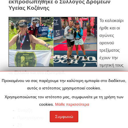
εκπροσωπήθηκε ο Σύλλογος Δρομέων
Υγείας Κοζάνης
Το καλοκαίρι
ήρθε και οι
αγώνες
ορεινού
τρεξίματος
έχουν την
τιμητική τους
σε Ελλάδα και στο εξωτερικό.
Προκειμένου να σας παρέχουμε την καλύτερη εμπειρία στο διαδίκτυο,
Διαβάστε Περισσότερα
αυτός ο ιστότοπος χρησιμοποιεί cookies.
22
Ιούνιος
2026
Χρησιμοποιώντας τον ιστότοπο μας, συμφωνείτε με τη χρήση των
cookies.
Μάθε περισσότερα
Έναρξη
Συμφωνώ
Προηγούμενο
23