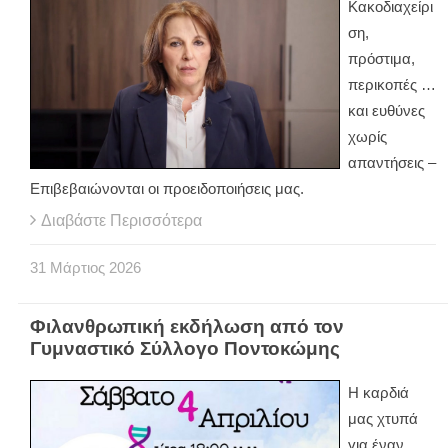
Κακοδιαχείρι
ση,
πρόστιμα,
περικοπές …
και ευθύνες
χωρίς
απαντήσεις –
Επιβεβαιώνονται οι προειδοποιήσεις μας.
Διαβάστε Περισσότερα
31
Μάρτιος
2026
Φιλανθρωπική εκδήλωση από τον
Γυμναστικό Σύλλογο Ποντοκώμης
Η καρδιά
μας χτυπά
για έναν