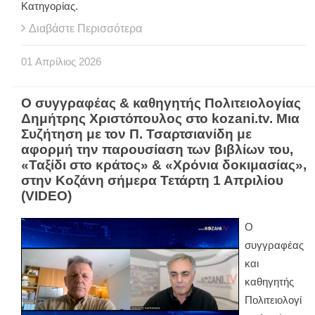
Κατηγορίας.
Διαβάστε Περισσότερα
01
Απρίλιος
2026
Ο συγγραφέας & καθηγητής Πολιτειολογίας
Δημήτρης Χριστόπουλος στο kozani.tv. Μια
Συζήτηση με τον Π. Τσαρτσιανίδη με
αφορμή την παρουσίαση των βιβλίων του,
«Ταξίδι στο κράτος» & «Χρόνια δοκιμασίας»,
στην Κοζάνη σήμερα Τετάρτη 1 Απριλίου
(VIDEO)
Ο
συγγραφέας
και
καθηγητής
Πολιτειολογί