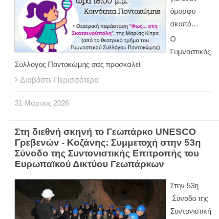
όμορφο
σκοπό…
Ο
Γυμναστικός
Σύλλογος Ποντοκώμης σας προσκαλεί
Διαβάστε Περισσότερα
31
Μάρτιος
2026
Στη διεθνή σκηνή το Γεωπάρκο UNESCO
Γρεβενών - Κοζάνης: Συμμετοχή στην 53η
Σύνοδο της Συντονιστικής Επιτροπής του
Ευρωπαϊκού Δικτύου Γεωπάρκων
Στην 53η
Σύνοδο της
Συντονιστική