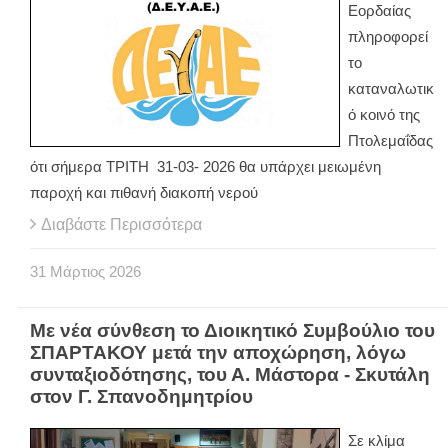
Εορδαίας
πληροφορεί
το
καταναλωτικ
ό κοινό της
Πτολεμαΐδας
ότι σήμερα ΤΡΙΤΗ 31-03- 2026 θα υπάρχει μειωμένη
παροχή και πιθανή διακοπή νερού
Διαβάστε Περισσότερα
31
Μάρτιος
2026
Με νέα σύνθεση το Διοικητικό Συμβούλιο του
ΣΠΑΡΤΑΚΟΥ μετά την αποχώρηση, λόγω
συνταξιοδότησης, του Α. Μάστορα - Σκυτάλη
στον Γ. Σπανοδημητρίου
Σε κλίμα