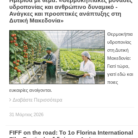
Ημερίδα με θέμα: «Θερμοκηπιακές μονάδες
υδροπονίας και ανθρώπινο δυναμικό -
Ανάγκες και προοπτικές ανάπτυξης στη
Δυτική Μακεδονία»
Θερμοκήπια
υδροπονίας
στη Δυτική
Μακεδονία:
Γιατί τώρα,
γιατί εδώ και
ποιες
ευκαιρίες ανοίγονται.
Διαβάστε Περισσότερα
31
Μάρτιος
2026
FIFF on the road: Το 1ο Florina International