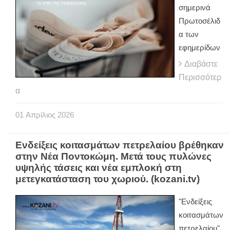
σημερινά
Πρωτοσέλιδ
α των
εφημερίδων
Διαβάστε
Περισσότερ
α
01
Απρίλιος
2026
Ενδείξεις κοιτασμάτων πετρελαίου βρέθηκαν
στην Νέα Ποντοκώμη. Μετά τους πυλώνες
υψηλής τάσεις και νέα εμπλοκή στη
μετεγκατάσταση του χωριού. (kozani.tv)
"Ενδείξεις
κοιτασμάτων
πετρελαίου".