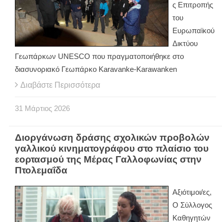
ς Επιτροπής
του
Ευρωπαϊκού
Δικτύου
Γεωπάρκων UNESCO που πραγματοποιήθηκε στο
διασυνοριακό Γεωπάρκο Karavanke-Karawanken
Διαβάστε Περισσότερα
31
Μάρτιος
2026
Διοργάνωση δράσης σχολικών προβολών
γαλλικού κινηματογράφου στο πλαίσιο του
εορτασμού της Μέρας Γαλλοφωνίας στην
Πτολεμαΐδα
Αξιότιμοι/ες,
Ο Σύλλογος
Καθηγητών