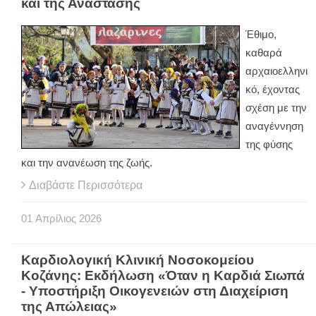
και της Ανάστασης
Έθιμο,
καθαρά
αρχαιοελληνι
κό, έχοντας
σχέση με την
αναγέννηση
της φύσης
και την ανανέωση της ζωής.
Διαβάστε Περισσότερα
01
Απρίλιος
2026
Καρδιολογική Κλινική Νοσοκομείου
Κοζάνης: Εκδήλωση «Όταν η Καρδιά Σιωπά
- Υποστήριξη Οικογενειών στη Διαχείριση
της Απώλειας»