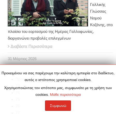
Γαλλικής
Γλώσσας
Νομού
Κοζάνης, στο
πλαίσιο του εορτασμού της Ημέρας Γαλλοφωνίας,
διοργανώνει προβολές επιλεγμένων
Διαβάστε Περισσότερα
31
Μάρτιος
2026
Έναρξη
Προκειμένου να σας παρέχουμε την καλύτερη εμπειρία στο διαδίκτυο,
Προηγούμενο
αυτός ο ιστότοπος χρησιμοποιεί cookies.
73
Χρησιμοποιώντας τον ιστότοπο μας, συμφωνείτε με τη χρήση των
74
cookies.
Μάθε περισσότερα
75
Συμφωνώ
76
77