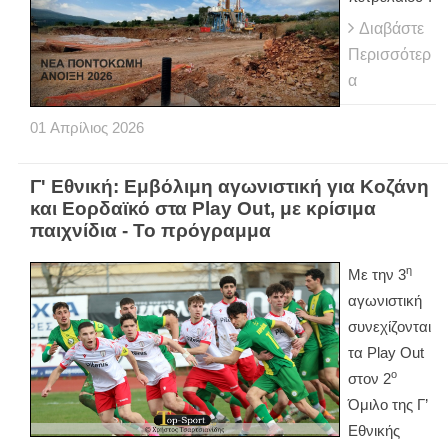
Διαβάστε
Περισσότερ
α
01
Απρίλιος
2026
Γ' Εθνική: Εμβόλιμη αγωνιστική για Κοζάνη
και Εορδαϊκό στα Play Out, με κρίσιμα
παιχνίδια - Το πρόγραμμα
η
Με την 3
αγωνιστική
συνεχίζονται
τα
Play
Out
ο
στον 2
Όμιλο της Γ’
Εθνικής