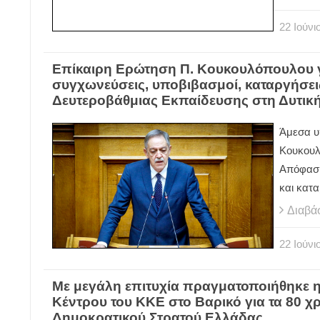
22
Ιούνι
Επίκαιρη Ερώτηση Π. Κουκουλόπουλου γ
συγχωνεύσεις, υποβιβασμοί, καταργήσει
Δευτεροβάθμιας Εκπαίδευσης στη Δυτικ
Άμεσα υ
Κουκουλ
Απόφαση
και κατ
Διαβά
22
Ιούνι
Με μεγάλη επιτυχία πραγματοποιήθηκε 
Κέντρου του ΚΚΕ στο Βαρικό για τα 80 χ
Δημοκρατικού Στρατού Ελλάδας