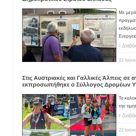
Με μεγά
πραγματ
εκδήλωσ
Ενεργει
Διαβά
22
Ιούνι
Στις Αυστριακές και Γαλλικές Άλπεις σε 
εκπροσωπήθηκε ο Σύλλογος Δρομέων Υ
Το καλοκ
την τιμη
Διαβά
22
Ιούνι