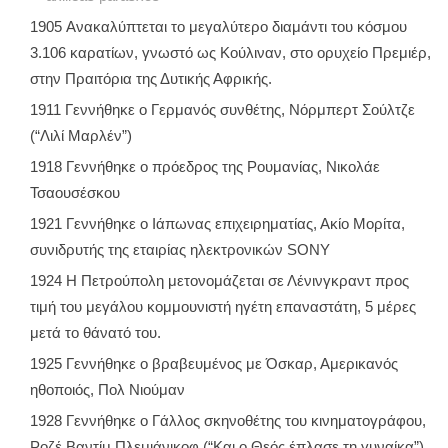
1905 Ανακαλύπτεται το μεγαλύτερο διαμάντι του κόσμου
3.106 καρατίων, γνωστό ως Κούλιναν, στο ορυχείο Πρεμιέρ,
στην Πραιτόρια της Δυτικής Αφρικής.
1911 Γεννήθηκε ο Γερμανός συνθέτης, Νόρμπερτ Σούλτζε
(“Λιλί Μαρλέν”)
1918 Γεννήθηκε ο πρόεδρος της Ρουμανίας, Νικολάε
Τσαουσέσκου
1921 Γεννήθηκε ο Ιάπωνας επιχειρηματίας, Ακίο Μορίτα,
συνιδρυτής της εταιρίας ηλεκτρονικών SONY
1924 Η Πετρούπολη μετονομάζεται σε Λένινγκραντ προς
τιμή του μεγάλου κομμουνιστή ηγέτη επαναστάτη, 5 μέρες
μετά το θάνατό του.
1925 Γεννήθηκε ο βραβευμένος με Όσκαρ, Αμερικανός
ηθοποιός, Πολ Νιούμαν
1928 Γεννήθηκε ο Γάλλος σκηνοθέτης του κινηματογράφου,
Ροζέ Βαντίμ Πλεμιάνικοφ (“Και ο Θεός έπλασε τη γυναίκα”)