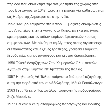
περίοδο που διαδέχτηκε την ανεξαρτησία της χώρας από
τους Βρετανούς το 1947. Εκτοτε η ημερομηνία καθιερώνεται
ως Ημέρα της Δημοκρατίας στην Ινδία.
1952 “Μαύρο Σάββατο” στο Κάιρο. Οι μαζικές διαδηλώσεις
των Αιγυπτίων επεκτείνονται στο Κάιρο, με εκτεταμένους
εμπρησμούς εκατοντάδων κτιρίων, βρετανικών κυρίως
συμφερόντων. Με σύνθημα «η Αίγυπτος στους Αιγυπτίους»
οι επαναστάτες καίνε ξένες τράπεζες, γραφεία εταιρειών,
ξενοδοχεία, κινηματογράφους και κέντρα διασκέδασης.
1956 Τελετή έναρξης των 7ων Χειμερινών Ολυμπιακών
Αγώνων στην Κορτίνα Ντ’ Αμπέτσο της Ιταλίας.
1957 Η ηθοποιός Λιζ Τέιλορ παίρνει το δεύτερο διαζύγιό της,
αυτή την φορά από τον συνάδελφό της, Μάικλ Γουάιλντινγκ
1963 Γεννήθηκε ο Πορτογάλος προπονητής ποδοσφαίρου,
Ζοζέ Μουρίνιο.
1977 Πέθανε ο κινηματογραφικός παραγωγός και ιδρυτής