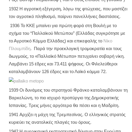
1932 Η αγροτική εξέγερση, λόγω της φτώχειας, που μαστίζει
τον αγροτικό πληθυσμό, παίρνει πανελλήνιες διαστάσεις.
1936 Το ΚΚΕ μπαίνει για πρώτη φορά στη Βουλή με το
σχήμα του “Παλλαϊκού Μετώπου” (Ελλάδας συγκρότησε με
το Αγροτικό Κόμμα Ελλάδας) και επικεφαλής το
Νίκο
Πλουμπίδη
. Παρά την προεκλογική τρομοκρατία και τους
διωγμούς, το «Παλλαϊκό Μέτωπο» πετυχαίνει σοβαρή νίκη.
Λαμβάνει 15 έδρες και 73.411 ψήφους. Οι Φιλελεύθεροι
καταλαμβάνουν 126 έδρες και το Λαϊκό κόμμα 72.
1939 Οι δυνάμεις του στρατηγού Φράνκο καταλαμβάνουν τη
Βαρκελώνη, το πιο ισχυρό προπύργιο της Δημοκρατικής
Ισπανίας. Τρεις μήνες αργότερα θα πέσει και η Μαδρίτη.
1941 Αρχίζει η μάχη της Τρεμπεσίνας. Ο ελληνικός στρατός
κυριεύει τις ανατολικές πλαγιές του όρους.
1942 Η αμερικανική εκστρατευτική δύναμη στην Ευρώπη,