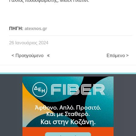
Γάλλος ποδοσφαιριστής, Μισέλ Πλατινί.
ΠΗΓΗ:
atexnos.gr
26
Ιανουάριος
2024
< Προηγούμενο
Επόμενο >