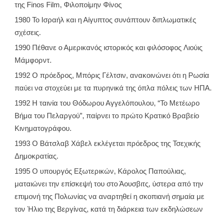
της Finos Film, Φιλοποίμην Φίνος
1980 Το Ισραήλ και η Αίγυπτος συνάπτουν διπλωματικές
σχέσεις.
1990 Πέθανε ο Αμερικανός ιστορικός και φιλόσοφος Λιούις
Μάμφορντ.
1992 Ο πρόεδρος, Μπόρις Γέλτσιν, ανακοινώνει ότι η Ρωσία
παύει να στοχεύει με τα πυρηνικά της όπλα πόλεις των ΗΠΑ.
1992 Η ταινία του Θόδωρου Αγγελόπουλου, “Το Μετέωρο
Βήμα του Πελαργού”, παίρνει το πρώτο Κρατικό Βραβείο
Κινηματογράφου.
1993 Ο Βάτσλαβ Χάβελ εκλέγεται πρόεδρος της Τσεχικής
Δημοκρατίας.
1995 Ο υπουργός Εξωτερικών, Κάρολος Παπούλιας,
ματαιώνει την επίσκεψή του στο Άουσβιτς, ύστερα από την
επιμονή της Πολωνίας να αναρτηθεί η σκοπιανή σημαία με
τον Ήλιο της Βεργίνας, κατά τη διάρκεια των εκδηλώσεων