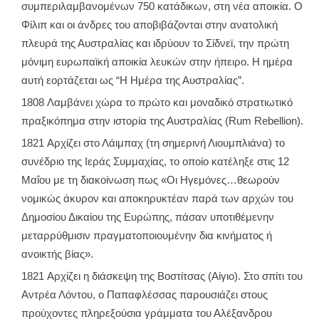
συμπεριλαμβανομένων 750 κατάδικων, στη νέα αποικία. Ο
Φίλιπ και οι άνδρες του αποβιβάζονται στην ανατολική
πλευρά της Αυστραλίας και ιδρύουν το Σίδνεϊ, την πρώτη
μόνιμη ευρωπαϊκή αποικία λευκών στην ήπειρο. Η ημέρα
αυτή εορτάζεται ως “Η Ημέρα της Αυστραλίας”.
1808 Λαμβάνει χώρα το πρώτο και μοναδικό στρατιωτικό
πραξικόπημα στην ιστορία της Αυστραλίας (Rum Rebellion).
1821 Αρχίζει στο Λάιμπαχ (τη σημερινή Λιουμπλιάνα) το
συνέδριο της Ιεράς Συμμαχίας, το οποίο κατέληξε στις 12
Μαΐου με τη διακοίνωση πως «Οι Ηγεμόνες…θεωρούν
νομικώς άκυρον και αποκηρυκτέαν παρά των αρχών του
Δημοσίου Δικαίου της Ευρώπης, πάσαν υποτιθέμενην
μεταρρύθμισιν πραγματοποιουμένην δια κινήματος ή
ανοικτής βίας».
1821 Αρχίζει η διάσκεψη της Βοστίτσας (Αίγιο). Στο σπίτι του
Αντρέα Λόντου, ο Παπαφλέσσας παρουσιάζει στους
προύχοντες πληρεξούσια γράμματα του Αλέξανδρου