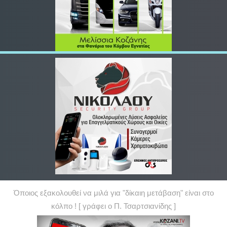
Όποιος εξακολουθεί να μιλά για "δίκαιη μετάβαση" είναι στο
κόλπο ! [ γράφει ο Π. Τσαρτσιανίδης ]