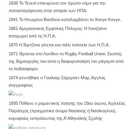
1838 Το Τενεσί επικυρώνει τον πρώτο νόμο για την
ποτοαπαγόρευση στην ιστορία των ΗΠΑ.
1841 Το Ηνωμένο Βασίλειο καταλαμβάνει το Χονγκ Κονγκ.
1861 Αμερικανικός Εμφύλιος Πόλεμος: Η Λουιζιάνα
αποχωρεί από τις Η.Π.Α.
1870 Η Βιρτζίνια γίνεται και πάλι πολιτεία των Η.Π.Α.
1871 Ιδρύεται στο Λονδίνο το Rugby Football Union. Σκοπός
της δημιουργίας του είναι η διαφοροποίηση του ράγκμπι από
το ποδόσφαιρο.
1874 γεννήθηκε ο Γουίλιαμ Σόμερσετ Μομ, Άγγλος
συγγραφέας
1895 Πέθανε ο ρομαντικός ποιητής του 19ου αιώνα, Αχιλλέας
Παράσχος (πραγματικό όνομα Νασάκης ή Νασίκογλου),
κορυφαίος εκπρόσωπος της Α’ Αθηναϊκής Σχολής