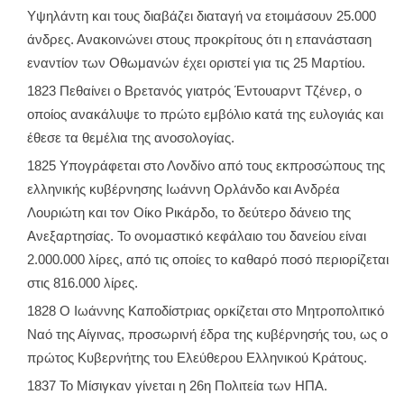
Υψηλάντη και τους διαβάζει διαταγή να ετοιμάσουν 25.000
άνδρες. Ανακοινώνει στους προκρίτους ότι η επανάσταση
εναντίον των Οθωμανών έχει οριστεί για τις 25 Μαρτίου.
1823 Πεθαίνει ο Βρετανός γιατρός Έντουαρντ Τζένερ, ο
οποίος ανακάλυψε το πρώτο εμβόλιο κατά της ευλογιάς και
έθεσε τα θεμέλια της ανοσολογίας.
1825 Υπογράφεται στο Λονδίνο από τους εκπροσώπους της
ελληνικής κυβέρνησης Ιωάννη Ορλάνδο και Ανδρέα
Λουριώτη και τον Οίκο Ρικάρδο, το δεύτερο δάνειο της
Ανεξαρτησίας. Το ονομαστικό κεφάλαιο του δανείου είναι
2.000.000 λίρες, από τις οποίες το καθαρό ποσό περιορίζεται
στις 816.000 λίρες.
1828 Ο Ιωάννης Καποδίστριας ορκίζεται στο Μητροπολιτικό
Ναό της Αίγινας, προσωρινή έδρα της κυβέρνησής του, ως ο
πρώτος Κυβερνήτης του Ελεύθερου Ελληνικού Κράτους.
1837 Το Μίσιγκαν γίνεται η 26η Πολιτεία των ΗΠΑ.