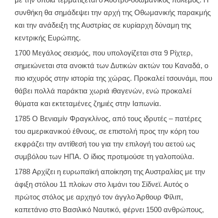
με την οποία τερματίζεται ο Αυστρο-οθωμανικός πόλεμος. Η
συνθήκη θα σημάδεψει την αρχή της Οθωμανικής παρακμής
και την ανάδειξη της Αυστρίας σε κυρίαρχη δύναμη της
κεντρικής Ευρώπης.
1700 Μεγάλος σεισμός, που υπολογίζεται στα 9 Ρίχτερ,
σημειώνεται στα ανοικτά των Δυτικών ακτών του Καναδά, ο
πιο ισχυρός στην ιστορία της χώρας. Προκαλεί τσουνάμι, που
θάβει πολλά παράκτια χωριά ιθαγενών, ενώ προκαλεί
θύματα και εκτεταμένες ζημιές στην Ιαπωνία.
1785 Ο Βενιαμίν Φραγκλίνος, από τους ιδρυτές – πατέρες
του αμερικανικού έθνους, σε επιστολή προς την κόρη του
εκφράζει την αντίθεσή του για την επιλογή του αετού ως
συμβόλου των ΗΠΑ. Ο ίδιος προτιμούσε τη γαλοπούλα.
1788 Αρχίζει η ευρωπαϊκή αποίκηση της Αυστραλίας με την
άφιξη στόλου 11 πλοίων στο λιμάνι του Σίδνεϊ. Αυτός ο
πρώτος στόλος με αρχηγό τον άγγλο Άρθουρ Φίλιπ,
καπετάνιο στο Βασιλικό Ναυτικό, φέρνει 1500 ανθρώπους,