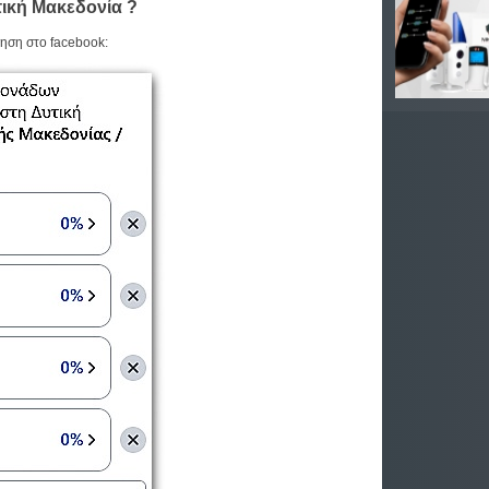
τική Μακεδονία ?
ση στο facebook: