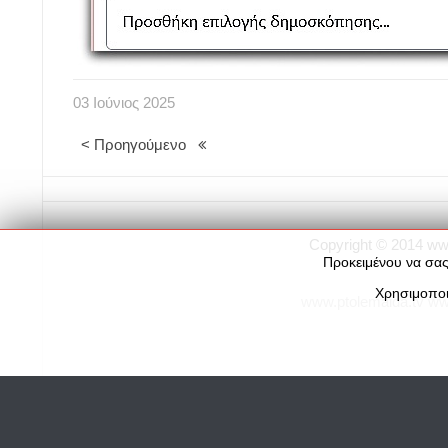
03
Ιούνιος
2025
< Προηγούμενο
Copyright © 2014
ww
Προκειμένου να σας
Χρησιμοποι
www.ptolemaida.tv
ww