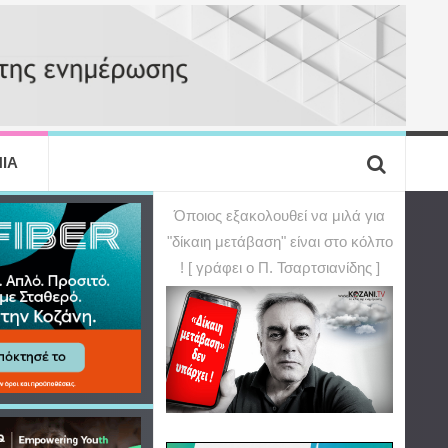
ΙΑ
Όποιος εξακολουθεί να μιλά για
"δίκαιη μετάβαση" είναι στο κόλπο
! [ γράφει ο Π. Τσαρτσιανίδης ]