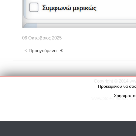
06
Οκτώβριος
2025
< Προηγούμενο
Copyright © 2014
ww
Προκειμένου να σας
Χρησιμοποι
www.ptolemaida.tv
ww