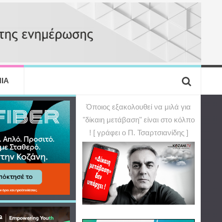
ΙΑ
Όποιος εξακολουθεί να μιλά για
"δίκαιη μετάβαση" είναι στο κόλπο
! [ γράφει ο Π. Τσαρτσιανίδης ]