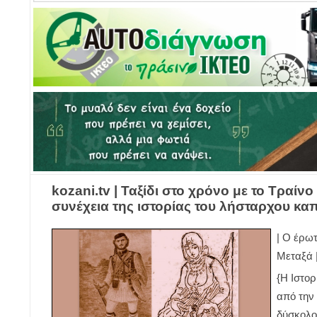
kozani.tv | Ταξίδι στο χρόνο με το Τραίν
συνέχεια της ιστορίας του λήσταρχου κ
| Ο έρω
Μεταξά 
{Η Ιστορ
από την 
δύσκολο