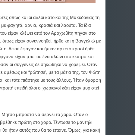
τες όπως και οι άλλοι κάτοικοι της Μακεδονίας τη
με φαγητά, αρνιά, κρασιά και λαούτα. Τα ίδια
 που είχαν κλέψει από τον Αραχωβίτη πήγαν στο
, όπως είχαν συνεννοηθεί, ήρθε και η Βαγγελιώ με
Φώτη. Αφού έφαγαν και ήπιαν αρκετό κρασί ήρθε
όργανα είχαν μπει σε ένα αλώνι στο κέντρο και
σαν οι συγγενείς δε σηκώθηκε να χορέψει. Όταν
 αμέσως και “ρώτησε’, με τα μάτια της, τον Φώτη
ναι και τότε πιάστηκε με τους άλλους. Ήταν όμορφη
τροπή επειδή όλοι οι χωριανοί κάτι είχαν μυριστεί
ν Μήτσο μπροστά να σέρνει το χορό. Όταν ο
ρέθηκε πρώτη στο χορό. Τέντωσε το μαντήλι
 θα ήταν αυτός που θα το έπιανε. Όμως, για κακή