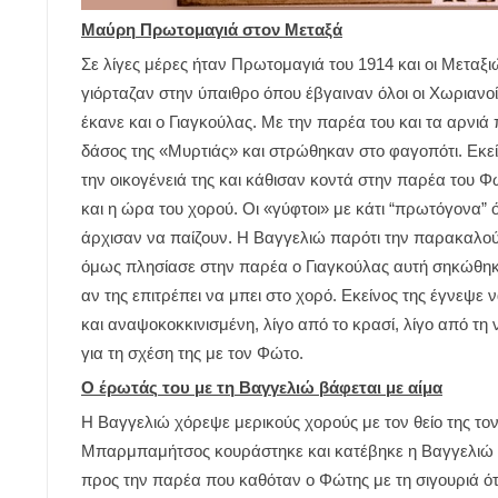
Μαύρη Πρωτομαγιά στον Μεταξά
Σε λίγες μέρες ήταν Πρωτομαγιά του 1914 και οι Μεταξιώ
γιόρταζαν στην ύπαιθρο όπου έβγαιναν όλοι οι Χωριανοί 
έκανε και ο Γιαγκούλας. Με την παρέα του και τα αρνιά
δάσος της «Μυρτιάς» και στρώθηκαν στο φαγοπότι. Εκεί
την οικογένειά της και κάθισαν κοντά στην παρέα του 
και η ώρα του χορού. Οι «γύφτοι» με κάτι “πρωτόγονα” 
άρχισαν να παίζουν. Η Βαγγελιώ παρότι την παρακαλού
όμως πλησίασε στην παρέα ο Γιαγκούλας αυτή σηκώθηκε
αν της επιτρέπει να μπει στο χορό. Εκείνος της έγνεψε 
και αναψοκοκκινισμένη, λίγο από το κρασί, λίγο από τη ν
για τη σχέση της με τον Φώτο.
Ο έρωτάς του με τη Βαγγελιώ βάφεται με αίμα
Η Βαγγελιώ χόρεψε μερικούς χορούς με τον θείο της το
Μπαρμπαμήτσος κουράστηκε και κατέβηκε η Βαγγελιώ β
προς την παρέα που καθόταν ο Φώτης με τη σιγουριά ότι