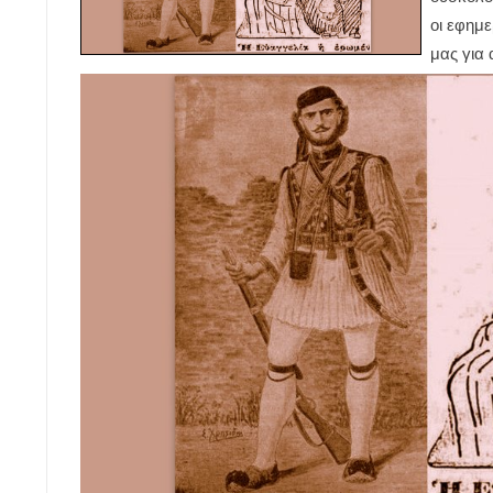
οι εφημε
μας για 