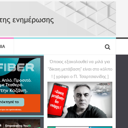
ΙΑ
Όποιος εξακολουθεί να μιλά για
"δίκαιη μετάβαση" είναι στο κόλπο
! [ γράφει ο Π. Τσαρτσιανίδης ]