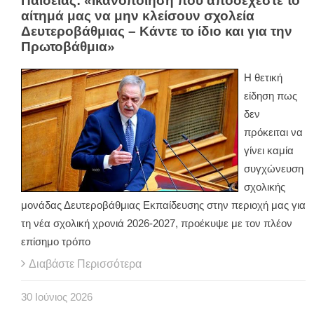
Παιδείας: «Ικανοποίηση που αποδέχεστε το
αίτημά μας να μην κλείσουν σχολεία
Δευτεροβάθμιας – Κάντε το ίδιο και για την
Πρωτοβάθμια»
Η θετική
είδηση πως
δεν
πρόκειται να
γίνει καμία
συγχώνευση
σχολικής
μονάδας Δευτεροβάθμιας Εκπαίδευσης στην περιοχή μας για
τη νέα σχολική χρονιά 2026-2027, προέκυψε με τον πλέον
επίσημο τρόπο
Διαβάστε Περισσότερα
30
Ιούνιος
2026