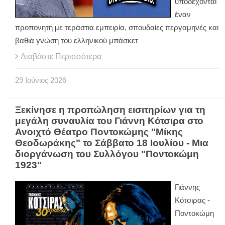
υποδέχονται
έναν
προπονητή με τεράστια εμπειρία, σπουδαίες περγαμηνές και
βαθιά γνώση του ελληνικού μπάσκετ
Διαβάστε Περισσότερα
29
Ιούνιος
2026
Ξεκίνησε η προπώληση εισιτηρίων για τη
μεγάλη συναυλία του Γιάννη Κότσιρα στο
Ανοιχτό Θέατρο Ποντοκώμης "Μίκης
Θεοδωράκης" το Σάββατο 18 Ιουλίου - Μια
διοργάνωση του Συλλόγου "Ποντοκώμη
1923"
Γιάννης
Κότσιρας -
Ποντοκώμη