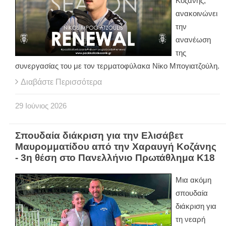
Κοζάνης,
ανακοινώνει
την
ανανέωση
της
συνεργασίας του με τον τερματοφύλακα Νίκο Μπογιατζούλη.
Διαβάστε Περισσότερα
29
Ιούνιος
2026
Σπουδαία διάκριση για την Ελισάβετ
Μαυρομματίδου από την Χαραυγή Κοζάνης
- 3η θέση στο Πανελλήνιο Πρωτάθλημα Κ18
Μια ακόμη
σπουδαία
διάκριση για
τη νεαρή