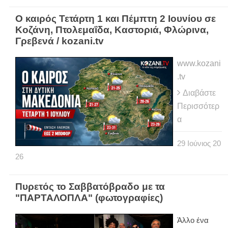
Ο καιρός Τετάρτη 1 και Πέμπτη 2 Ιουνίου σε
Κοζάνη, Πτολεμαΐδα, Καστοριά, Φλώρινα,
Γρεβενά / kozani.tv
www.kozani
.tv
Διαβάστε
Περισσότερ
α
29
Ιούνιος
20
26
Πυρετός το Σαββατόβραδο με τα
"ΠΑΡΤΑΛΟΠΛΑ" (φωτογραφίες)
Άλλο ένα