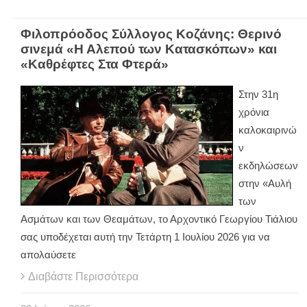
Φιλοπρόοδος Σύλλογος Κοζάνης: Θερινό
σινεμά «Η Αλεπού των Κατασκόπων» και
«Καθρέφτες Στα Φτερά»
Στην 31η
χρόνια
καλοκαιρινώ
ν
εκδηλώσεων
στην «Αυλή
των
Ασμάτων και των Θεαμάτων, το Αρχοντικό Γεωργίου Τιάλιου
σας υποδέχεται αυτή την Τετάρτη 1 Ιουλίου 2026 για να
απολαύσετε
Διαβάστε Περισσότερα