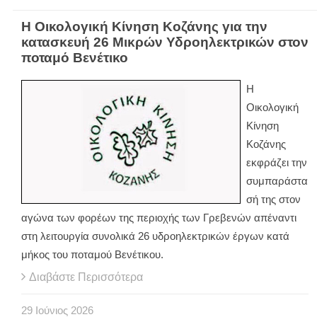
Η Οικολογική Κίνηση Κοζάνης για την
κατασκευή 26 Μικρών Υδροηλεκτρικών στον
ποταμό Βενέτικο
Η
Οικολογική
Κίνηση
Κοζάνης
εκφράζει την
συμπαράστα
σή της στον
αγώνα των φορέων της περιοχής των Γρεβενών απέναντι
στη λειτουργία συνολικά 26 υδροηλεκτρικών έργων κατά
μήκος του ποταμού Βενέτικου.
Διαβάστε Περισσότερα
29
Ιούνιος
2026