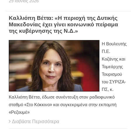
29
Ιούνιος
2026
Καλλιόπη Βέττα: «Η περιοχή της Δυτικής
Μακεδονίας έχει γίνει κοινωνικό πείραμα
της κυβέρνησης της Ν.Δ.»
Η Βουλευτής
Π.Ε.
Κοζάνης και
Τομεάρχης
Τουρισμού
του ΣΥΡΙΖΑ-
ΠΣ, κ.
Καλλιόπη Βέττα, έδωσε συνέντευξη στον ραδιοφωνικό
σταθμό «Στο Κόκκινο» και συγκεκριμένα στην εκπομπή
«Ρεζουμέ»
Διαβάστε Περισσότερα