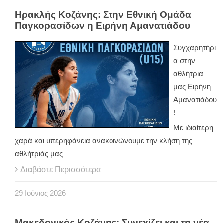
Ηρακλής Κοζάνης: Στην Εθνική Ομάδα
Παγκορασίδων η Ειρήνη Αμανατιάδου
Συγχαρητήρι
α στην
αθλήτρια
μας Ειρήνη
Αμανατιάδου
!
Με ιδιαίτερη
χαρά και υπερηφάνεια ανακοινώνουμε την κλήση της
αθλήτριάς μας
Διαβάστε Περισσότερα
29
Ιούνιος
2026
Μακεδονικός Κοζάνης: Συνεχίζει και τη νέα