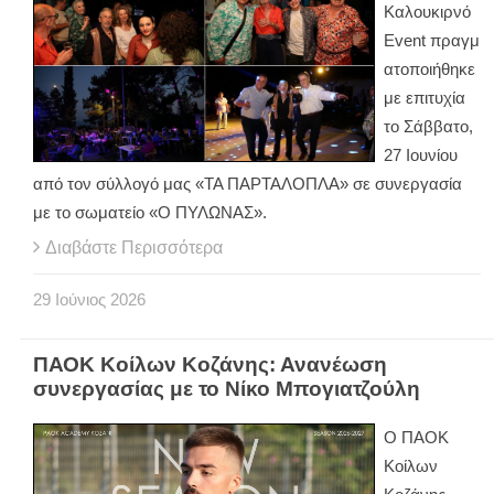
Καλουκιρνό
Εvent πραγμ
ατοποιήθηκε
με επιτυχία
το Σάββατο,
27 Ιουνίου
από τον σύλλογό μας «ΤΑ ΠΑΡΤΑΛΟΠΛΑ» σε συνεργασία
με το σωματείο «Ο ΠΥΛΩΝΑΣ».
Διαβάστε Περισσότερα
29
Ιούνιος
2026
ΠΑΟΚ Κοίλων Κοζάνης: Ανανέωση
συνεργασίας με το Νίκο Μπογιατζούλη
Ο ΠΑΟΚ
Κοίλων