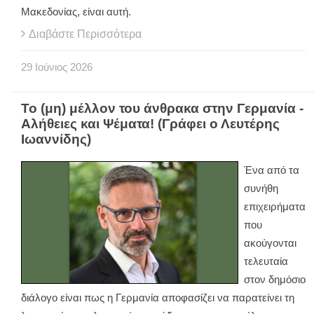
Μακεδονίας, είναι αυτή.
Διαβάστε Περισσότερα
29
Ιούνιος
2026
Το (μη) μέλλον του άνθρακα στην Γερμανία -
Αλήθειες και Ψέματα! (Γράφει ο Λευτέρης
Ιωαννίδης)
Ένα από τα
συνήθη
επιχειρήματα
που
ακούγονται
τελευταία
στον δημόσιο
διάλογο είναι πως η Γερμανία αποφασίζει να παρατείνει τη