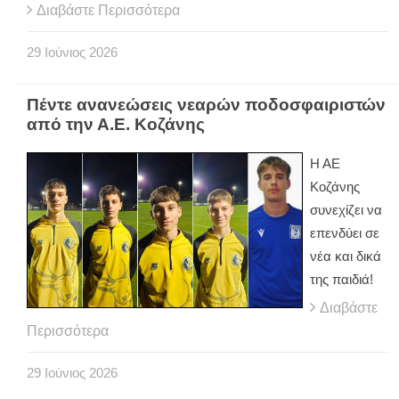
Διαβάστε Περισσότερα
29
Ιούνιος
2026
Πέντε ανανεώσεις νεαρών ποδοσφαιριστών
από την Α.Ε. Κοζάνης
Η ΑΕ
Κοζάνης
συνεχίζει να
επενδύει σε
νέα και δικά
της παιδιά!
Διαβάστε
Περισσότερα
29
Ιούνιος
2026