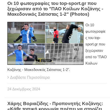
Οι 10 φωτογραφίες του top-sport.gr που
ξεχώρισαν από το "ΠΑΟ Κοίλων Κοζάνης -
Μακεδονικός Σιάτιστας 1-2" (Photos)
Οι 10
φωτογραφίε
ς του top-
sport.gr που
ξεχώρισαν
από το "ΠΑΟ
Κοίλων
Κοζάνης - Μακεδονικός Σιάτιστας 1-2".
Διαβάστε Περισσότερα
24
Δεκέμβριος
2024
Χάρης Βοριαζίδης - Προπονητής Κοζάνης:
«Κάθε τοπική κοινωνία πρέπει να στηρίζει