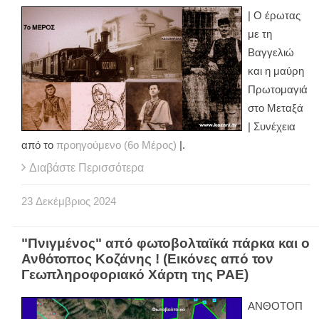
| Ο έρωτας
με τη
Βαγγελιώ
και η μαύρη
Πρωτομαγιά
στο Μεταξά
| Συνέχεια
από το
προηγούμενο (6ο Μέρος)
|.
Διαβάστε Περισσότερα
23
Δεκέμβριος
2024
"Πνιγμένος" από φωτοβολταϊκά πάρκα και ο
Ανθότοπος Κοζάνης ! (Εικόνες από τον
Γεωπληροφοριακό Χάρτη της ΡΑΕ)
ΑΝΘΟΤΟΠ