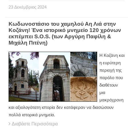
23
Δεκέμβριος
2024
Κωδωνοστάσιο του χαμηλού Αη Λιά στην
Κοζάνη! Ένα ιστορικό μνημείο 120 χρόνων
εκπέμπει S.O.S. (των Αργύρη Παφίλη &
Μιχάλη Πιτένη)
Η Κοζάνη και
η ευρύτερη
περιοχή της
παρόλο που
διαθέτουν
μια
μακρόχρονη
και αξιολογότατη ιστορία δεν κατάφεραν να διασώσουν
πολλά ιστορικά μνημεία.
Διαβάστε Περισσότερα