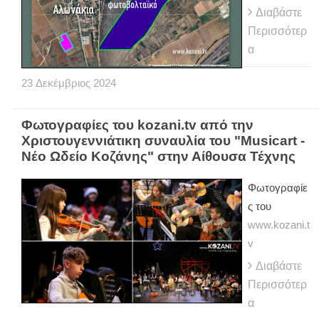
Διαβάστε
Περισσότερ
α
23
Δεκέμβριος
2024
Φωτογραφίες του kozani.tv από την
Χριστουγεννιάτικη συναυλία του "Μusicart -
Νέο Ωδείο Κοζάνης" στην Αίθουσα Τέχνης
Φωτογραφίε
ς του
www.kozani.t
v
Διαβάστε
Περισσότερ
α