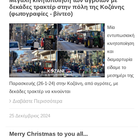
Μεγάλη κινητοποίηση των αγροτών με
δεκάδες τρακτέρ στην πόλη της Κοζάνης
(φωτογραφίες - βίντεο)
Μία
εντυπωσιακή
κινητοποίηση
και
διαμαρτυρία
είδαμε το
μεσημέρι της
Παρασκευής (26-1-24) στην Κοζάνη, από αγρότες, με
δεκάδες τρακτέρ να κινούνται
Διαβάστε Περισσότερα
25
Δεκέμβριος
2024
Merry Christmas to you all...