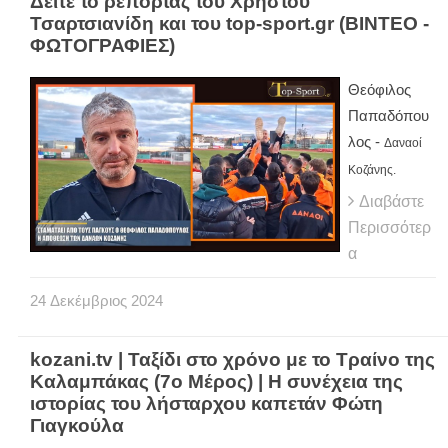
Δείτε το ρεπορτάζ του Χρήστου
Τσαρτσιανίδη και του top-sport.gr (ΒΙΝΤΕΟ -
ΦΩΤΟΓΡΑΦΙΕΣ)
Θεόφιλος
Παπαδόπου
λος -
Δαναοί
Κοζάνης.
Διαβάστε
Περισσότερ
α
24
Δεκέμβριος
2024
kozani.tv | Ταξίδι στο χρόνο με το Τραίνο της
Καλαμπάκας (7ο Μέρος) | Η συνέχεια της
ιστορίας του λήσταρχου καπετάν Φώτη
Γιαγκούλα