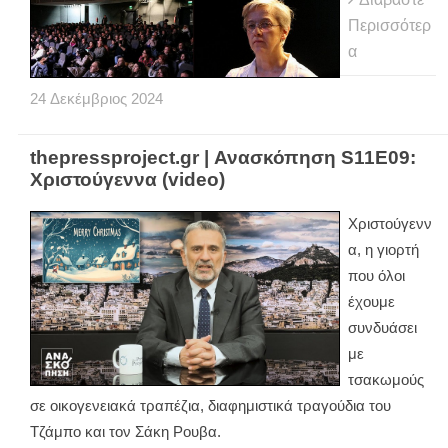
Περισσότερ
α
24
Δεκέμβριος
2024
thepressproject.gr | Ανασκόπηση S11E09:
Χριστούγεννα (video)
Χριστούγενν
α, η γιορτή
που όλοι
έχουμε
συνδυάσει
με
τσακωμούς
σε οικογενειακά τραπέζια, διαφημιστικά τραγούδια του
Τζάμπο και τον Σάκη Ρουβα.