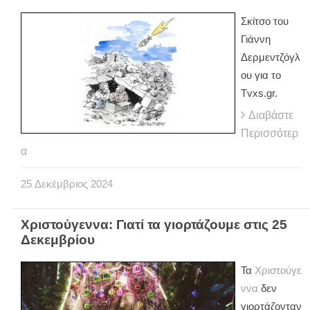
Σκίτσο του
Γιάννη
Δερμεντζόγλ
ου για το
Tvxs.gr.
Διαβάστε
Περισσότερ
α
25
Δεκέμβριος
2024
Χριστούγεννα: Γιατί τα γιορτάζουμε στις 25
Δεκεμβρίου
Τα
Χριστούγε
ννα
δεν
γιορτάζονταν