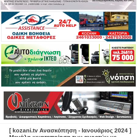
[ kozani.tv Ανασκόπηση - Ιανουάριος 2024 ]