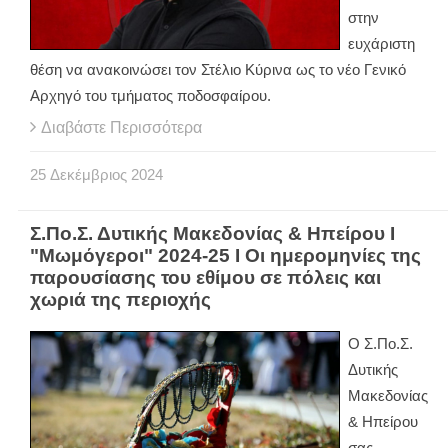
στην
ευχάριστη
θέση να ανακοινώσει τον Στέλιο Κύρινα ως το νέο Γενικό
Αρχηγό του τμήματος ποδοσφαίρου.
Διαβάστε Περισσότερα
25
Δεκέμβριος
2024
Σ.Πο.Σ. Δυτικής Μακεδονίας & Ηπείρου Ι
"Μωμόγεροι" 2024-25 Ι Οι ημερομηνίες της
παρουσίασης του εθίμου σε πόλεις και
χωριά της περιοχής
Ο Σ.Πο.Σ.
Δυτικής
Μακεδονίας
& Ηπείρου
σας