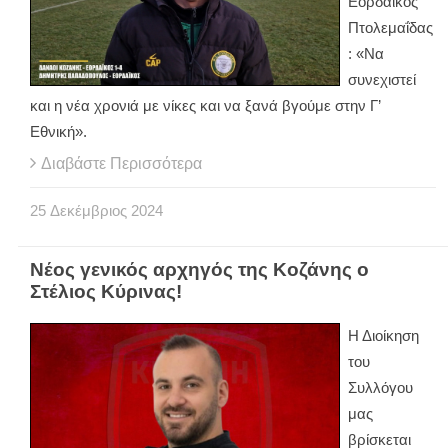
Εορδαϊκός
Πτολεμαΐδας
: «Να
συνεχιστεί
και η νέα χρονιά με νίκες και να ξανά βγούμε στην Γ’
Εθνική».
Διαβάστε Περισσότερα
25
Δεκέμβριος
2024
Νέος γενικός αρχηγός της Κοζάνης ο
Στέλιος Κύρινας!
Η Διοίκηση
του
Συλλόγου
μας
βρίσκεται