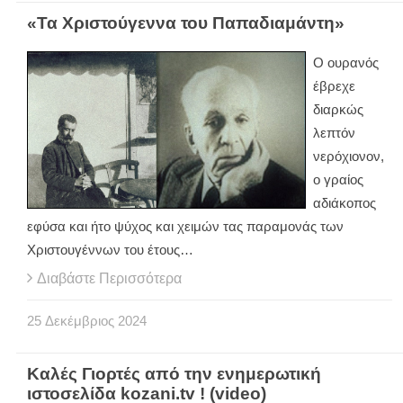
«Τα Χριστούγεννα του Παπαδιαμάντη»
Ο ουρανός
έβρεχε
διαρκώς
λεπτόν
νερόχιονον,
ο γραίος
αδιάκοπος
εφύσα και ήτο ψύχος και χειμών τας παραμονάς των
Χριστουγέννων του έτους…
Διαβάστε Περισσότερα
25
Δεκέμβριος
2024
Καλές Γιορτές από την ενημερωτική
ιστοσελίδα kozani.tv ! (video)