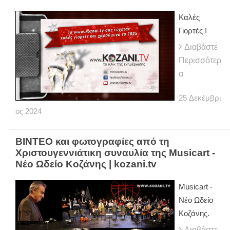
Καλές
Γιορτές !
Διαβάστε
Περισσότερ
α
25
Δεκέμβρι
ος
2024
ΒΙΝΤΕΟ και φωτογραφίες από τη
Χριστουγεννιάτικη συναυλία της Musicart -
Νέο Ωδείο Κοζάνης | kozani.tv
Musicart -
Νέο Ωδείο
Κοζάνης.
Διαβάστε