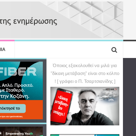
ΙΑ
Όποιος εξακολουθεί να μιλά για
"δίκαιη μετάβαση" είναι στο κόλπο
! [ γράφει ο Π. Τσαρτσιανίδης ]