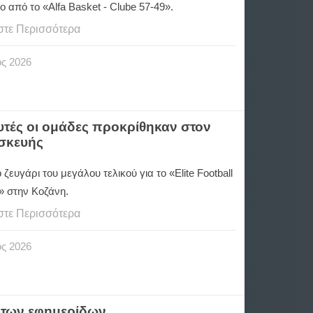
εο από το «Alfa Basket - Clube 57-49».
στε Περισσότερα
ος
2026
Αυτές οι ομάδες προκρίθηκαν στον
ασκευής
 ζευγάρι του μεγάλου τελικού για το «
Elite
Football
» στην Κοζάνη.
στε Περισσότερα
ος
2026
 των εφημερίδων