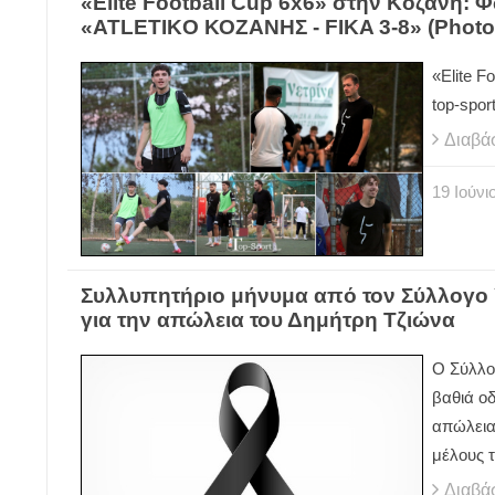
«Elite Football Cup 6x6» στην Κοζάνη: Φ
«ATLETIKO ΚΟΖΑΝΗΣ - FIKA 3-8» (Photo
«Elite F
top-spor
Διαβά
19
Ιούνι
Συλλυπητήριο μήνυμα από τον Σύλλογ
για την απώλεια του Δημήτρη Τζιώνα
Ο Σύλλο
βαθιά οδ
απώλεια
μέλους 
Διαβά