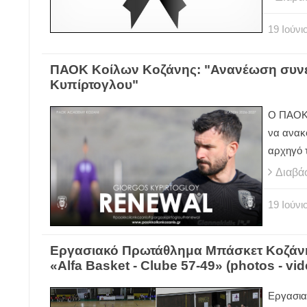
19
Ιούνι
ΠΑΟΚ Κοίλων Κοζάνης: "Ανανέωση συνε
Κυπίρτογλου"
Ο ΠΑΟΚ 
να ανακ
αρχηγό 
Διαβά
19
Ιούνι
Εργασιακό Πρωτάθλημα Μπάσκετ Κοζάνης
«Alfa Basket - Clube 57-49» (photos - vid
Εργασια