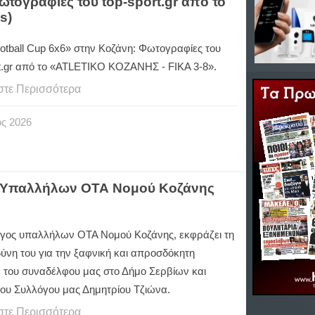
ωτογραφίες του top-sport.gr από το
s)
ootball Cup 6x6»
στην
Κοζάνη
:
Φωτογραφίες
του
t.gr
από
το
«ATLETIKO
ΚΟΖΑΝΗΣ
- FIKA 3-8».
στε Περισσότερα
ος
2026
ο Υπαλλήλων ΟΤΑ Νομού Κοζάνης
γος υπαλλήλων ΟΤΑ Νομού Κοζάνης, εκφράζει τη
ύνη του για την ξαφνική και απροσδόκητη
 του συναδέλφου μας στο Δήμο Σερβίων και
του Συλλόγου μας Δημητρίου Τζιώνα.
στε Περισσότερα