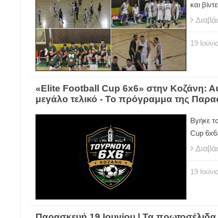
και βίντ
Διαβά
19
Ιούνι
«Elite Football Cup 6x6» στην Κοζάνη: 
μεγάλο τελικό - Το πρόγραμμα της Παρ
Βγήκε το
Cup
6
x
6
Διαβά
19
Ιούνι
Παρασκευή 19 Ιουνίου | Τα πρωτοσέλιδα