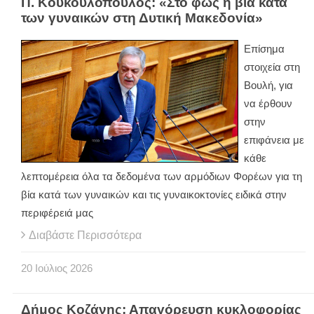
Π. Κουκουλόπουλος: «Στο φως η βία κατά
των γυναικών στη Δυτική Μακεδονία»
Επίσημα
στοιχεία στη
Βουλή, για
να έρθουν
στην
επιφάνεια με
κάθε
λεπτομέρεια όλα τα δεδομένα των αρμόδιων Φορέων για τη
βία κατά των γυναικών και τις γυναικοκτονίες ειδικά στην
περιφέρειά μας
Διαβάστε Περισσότερα
20
Ιούλιος
2026
Δήμος Κοζάνης: Απαγόρευση κυκλοφορίας