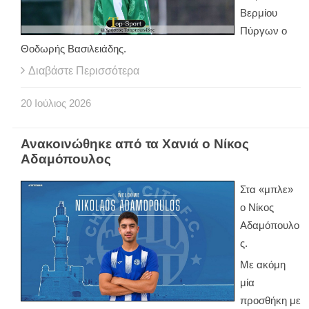
Βερμίου
Πύργων ο
Θοδωρής Βασιλειάδης.
Διαβάστε Περισσότερα
20
Ιούλιος
2026
Ανακοινώθηκε από τα Χανιά ο Νίκος
Αδαμόπουλος
Στα «μπλε»
ο Νίκος
Αδαμόπουλο
ς.
Με ακόμη
μία
προσθήκη με