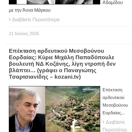
Αδαμίδου
με την Άννα Μάγκου
Διαβάστε Περισσότερα
21
Ιούλιος
2026
Επέκταση αρδευτικού Μεσοβούνου
Εορδαίας: Κύριε Μιχάλη Παπαδόπουλε
βουλευτή ΝΔ Κοζάνης, λίγη ντροπή δεν
βλάπτει… (γράφει ο Παναγιώτης
Τσαρτσιανίδης – kozani.tv)
Επέκταση
αρδευτικού
Μεσοβούνου
Εορδαίας...
Διαβάστε
Περισσότερ