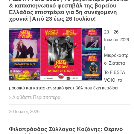
& κατασκηνωτικό φεστιβάλ της βορείου
Ελλάδος επιστρέφει για 5η συνεχόμενη
χρονιά | Από 23 έως 26 Ιουλίου!
23 – 26
Ιουλίου 2026
|
Μικρόκαστρ
ο, Σιάτιστα
Το FIESTA
VOIO, το
μουσικό και κατασκηνωτικό φεστιβάλ που έχει κερδίσει
Διαβάστε Περισσότερα
20
Ιούλιος
2026
Φιλοπρόοδος Σύλλογος Κοζάνης: Θερινό