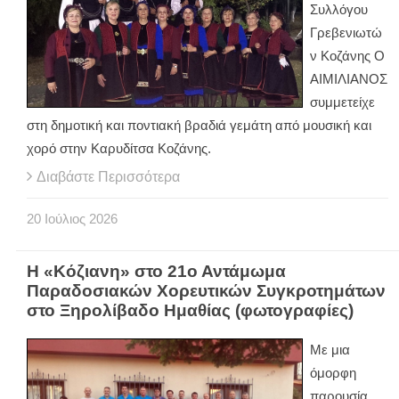
Συλλόγου
Γρεβενιωτώ
ν Κοζάνης Ο
ΑΙΜΙΛΙΑΝΟΣ
συμμετείχε
στη δημοτική και ποντιακή βραδιά γεμάτη από μουσική και
χορό στην Καρυδίτσα Κοζάνης.
Διαβάστε Περισσότερα
20
Ιούλιος
2026
Η «Κόζιανη» στο 21ο Αντάμωμα
Παραδοσιακών Χορευτικών Συγκροτημάτων
στο Ξηρολίβαδο Ημαθίας (φωτογραφίες)
Με μια
όμορφη
παρουσία