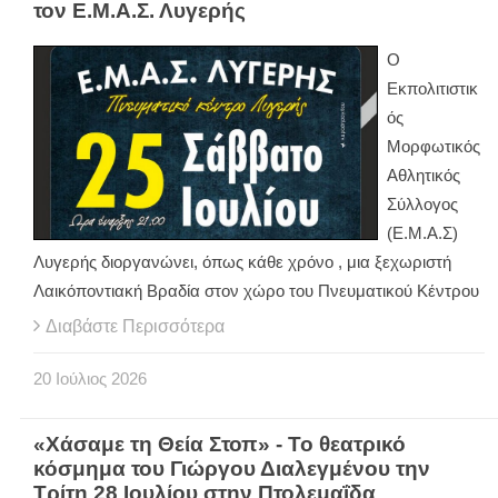
τον Ε.Μ.Α.Σ. Λυγερής
O
Εκπολιτιστικ
ός
Μορφωτικός
Αθλητικός
Σύλλογος
(Ε.Μ.Α.Σ)
Λυγερής διοργανώνει, όπως κάθε χρόνο , μια ξεχωριστή
Λαικόποντιακή Βραδία στον χώρο του Πνευματικού Κέντρου
Διαβάστε Περισσότερα
20
Ιούλιος
2026
«Χάσαμε τη Θεία Στοπ» - Το θεατρικό
κόσμημα του Γιώργου Διαλεγμένου την
Τρίτη 28 Ιουλίου στην Πτολεμαΐδα