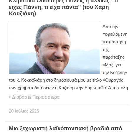
Κλιματικά Ουδέτερες Πόλεις ή αλλιώς “τι
είχες Γιάννη, τι είχα πάντα” (του Χάρη
Κουζιάκη)
Από την
«οφειλόμενη
» απάντηση
της
παράταξης
«Μαζί για
την Κοζάνη»
του κ. Κοκκαλιάρη στο δημοσίευμά μου με τίτλο «Ουραγός
των χρηματοδοτήσεων η Κοζάνη στην Ευρωπαϊκή Αποστολή
Διαβάστε Περισσότερα
20
Ιούλιος
2026
Μια ξεχωριστή λαϊκόποντιακή βραδιά από