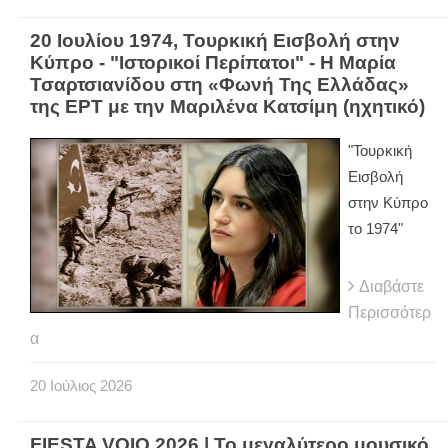
20 Ιουλίου 1974, Τουρκική Εισβολή στην
Κύπρο - "Ιστορικοί Περίπατοι" - Η Μαρία
Τσαρτσιανίδου στη «Φωνή Της Ελλάδας»
της ΕΡΤ με την Μαριλένα Κατσίμη (ηχητικό)
"Τουρκική
Εισβολή
στην Κύπρο
το 1974"
Διαβάστε
Περισσότερ
α
20
Ιούλιος
2026
FIESTA VOIO 2026 | Το μεγαλύτερο μουσικό