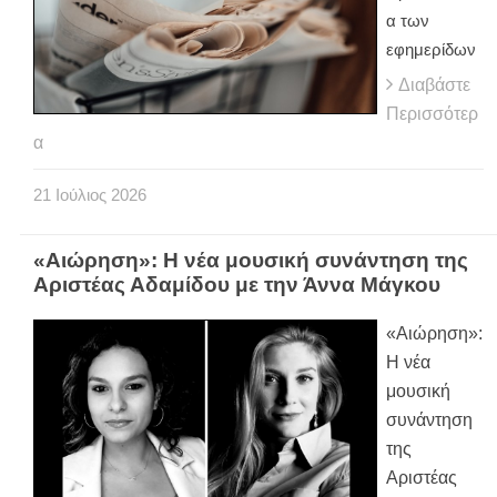
α των
εφημερίδων
Διαβάστε
Περισσότερ
α
21
Ιούλιος
2026
«Αιώρηση»: Η νέα μουσική συνάντηση της
Αριστέας Αδαμίδου με την Άννα Μάγκου
«Αιώρηση»:
Η νέα
μουσική
συνάντηση
της
Αριστέας