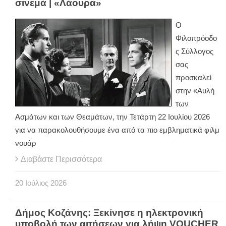
σινεμά | «Λάουρα»
Ο
Φιλοπρόοδο
ς Σύλλογος
σας
προσκαλεί
στην «Αυλή
των
Ασμάτων και των Θεαμάτων, την Τετάρτη 22 Ιουλίου 2026
για να παρακολουθήσουμε ένα από τα πιο εμβληματικά φιλμ
νουάρ
Διαβάστε Περισσότερα
20
Ιούλιος
2026
Δήμος Κοζάνης: Ξεκίνησε η ηλεκτρονική
υποβολή των αιτήσεων για λήψη VOUCHER