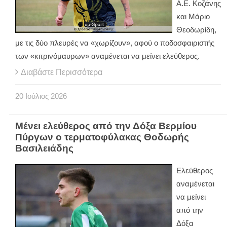
Α.Ε. Κοζάνης
και Μάριο
Θεοδωρίδη,
με τις δύο πλευρές να «χωρίζουν», αφού ο ποδοσφαιριστής
των «κιτρινόμαυρων» αναμένεται να μείνει ελεύθερος.
Διαβάστε Περισσότερα
20
Ιούλιος
2026
Μένει ελεύθερος από την Δόξα Βερμίου
Πύργων ο τερματοφύλακας Θοδωρής
Βασιλειάδης
Ελεύθερος
αναμένεται
να μείνει
από την
Δόξα