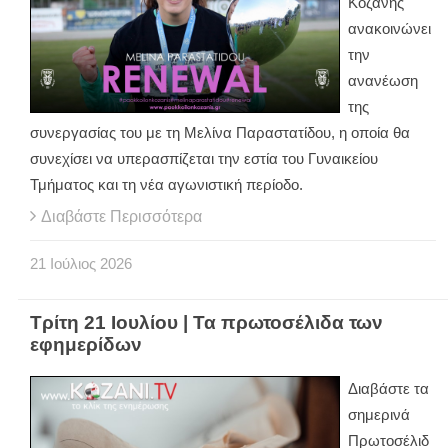
Κοζάνης
ανακοινώνει
την
ανανέωση
της
συνεργασίας του με τη Μελίνα Παραστατίδου, η οποία θα
συνεχίσει να υπερασπίζεται την εστία του Γυναικείου
Τμήματος και τη νέα αγωνιστική περίοδο.
Διαβάστε Περισσότερα
21
Ιούλιος
2026
Τρίτη 21 Ιουλίου | Τα πρωτοσέλιδα των
εφημερίδων
Διαβάστε τα
σημερινά
Πρωτοσέλιδ