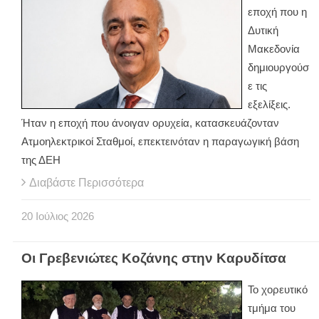
εποχή που η
Δυτική
Μακεδονία
δημιουργούσ
ε τις
εξελίξεις.
Ήταν η εποχή που άνοιγαν ορυχεία, κατασκευάζονταν
Ατμοηλεκτρικοί Σταθμοί, επεκτεινόταν η παραγωγική βάση
της ΔΕΗ
Διαβάστε Περισσότερα
20
Ιούλιος
2026
Οι Γρεβενιώτες Κοζάνης στην Καρυδίτσα
Το χορευτικό
τμήμα του