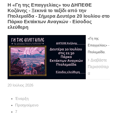
Η «Γη της Επαγγελίας» του ΔΗΠΕΘΕ
Κοζάνης - Ξεκινά το ταξίδι από την
Πτολεμαΐδα - Σήμερα Δευτέρα 20 Ιουλίου στο
Πάρκο Εκτάκτων Αναγκών - Είσοδος
ελεύθερη
«Γη της
Επαγγελίας» -
Πτολεμαΐδα.
Διαβάστε
Περισσότερ
α
20
Ιούλιος
2026
Έναρξη
Προηγούμενο
7