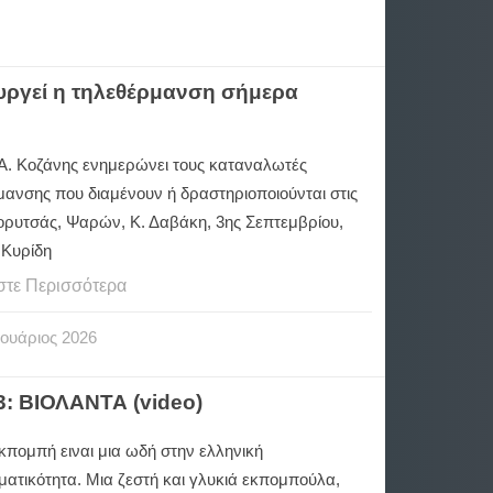
ουργεί η τηλεθέρμανση σήμερα
.Α. Κοζάνης ενημερώνει τους καταναλωτές
μανσης που διαμένουν ή δραστηριοποιούνται στις
ορυτσάς, Ψαρών, Κ. Δαβάκη, 3ης Σεπτεμβρίου,
 Κυρίδη
στε Περισσότερα
ουάριος
2026
3: ΒΙΟΛΑΝΤΑ (video)
κπομπή ειναι μια ωδή στην ελληνική
ματικότητα. Μια ζεστή και γλυκιά εκπομπούλα,