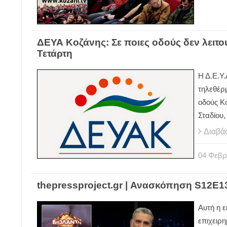
ΔΕΥΑ Κοζάνης: Σε ποιες οδούς δεν λειτ
Τετάρτη
Η Δ.Ε.Υ
τηλεθέρ
οδούς Κ
Σταδίου,
Διαβά
04
Φεβρ
thepressproject.gr | Ανασκόπηση S12E1
Aυτή η ε
επιχειρη