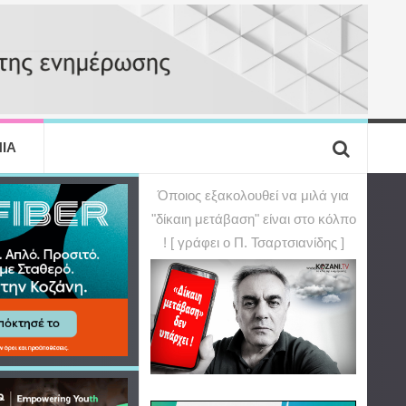
ΙΑ
Όποιος εξακολουθεί να μιλά για
"δίκαιη μετάβαση" είναι στο κόλπο
! [ γράφει ο Π. Τσαρτσιανίδης ]