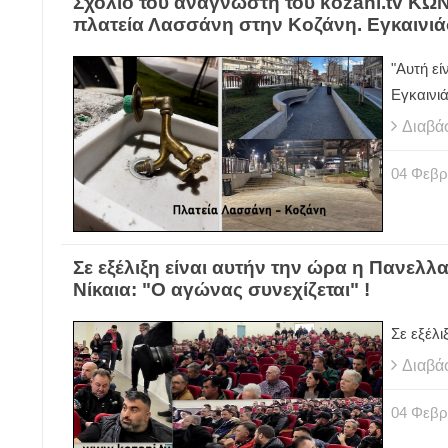
Σχόλιο του αναγνώστη του kozani.tv ΚΩ
πλατεία Λασσάνη στην Κοζάνη. Εγκαινιά
"Αυτή εί
Εγκαινι
Διαβά
04
Φεβρ
Σε εξέλιξη είναι αυτήν την ώρα η Πανελ
Νίκαια: "Ο αγώνας συνεχίζεται" !
Σε εξέλι
Διαβά
04
Φεβρ