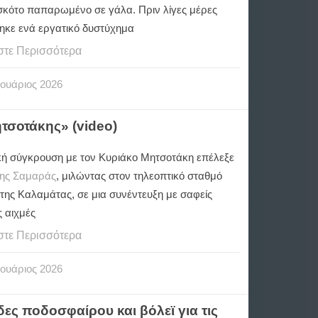
σκότο παπαρωμένο σε γάλα. Πριν λίγες μέρες
ηκε ενά εργατικό δυστύχημα
στε Περισσότερα
ουάριος
2026
ητσοτάκης» (video)
ή σύγκρουση με τον Κυριάκο Μητσοτάκη επέλεξε
ης Σαμαράς
, μιλώντας στον τηλεοπτικό σταθμό
της Καλαμάτας, σε μια συνέντευξη με σαφείς
ς αιχμές
στε Περισσότερα
ουάριος
2026
ες ποδοσφαίρου και βόλεϊ για τις