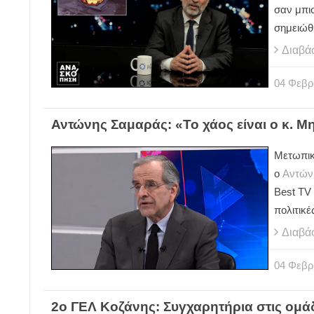
σαν μπι
σημειώθ
Διαβά
04
Φεβρ
Αντώνης Σαμαράς: «Το χάος είναι ο κ. Μ
Μετωπικ
ο
Αντών
Best TV 
πολιτικέ
Διαβά
04
Φεβρ
2ο ΓΕΛ Κοζάνης: Συγχαρητήρια στις ομάδ