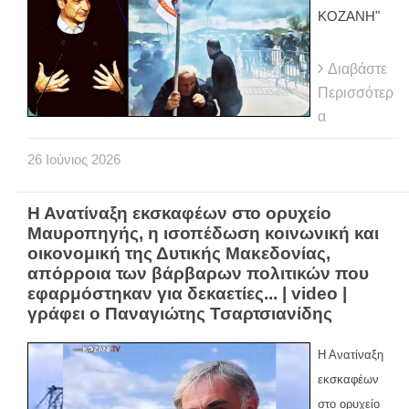
ΚΟΖΑΝΗ"
Διαβάστε
Περισσότερ
α
26
Ιούνιος
2026
Η Ανατίναξη εκσκαφέων στο ορυχείο
Μαυροπηγής, η ισοπέδωση κοινωνική και
οικονομική της Δυτικής Μακεδονίας,
απόρροια των βάρβαρων πολιτικών που
εφαρμόστηκαν για δεκαετίες... | video |
γράφει ο Παναγιώτης Τσαρτσιανίδης
Η Ανατίναξη
εκσκαφέων
στο ορυχείο