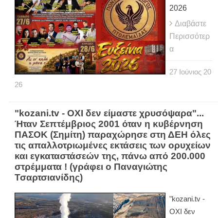
2026
Διαβάστε
Περισσότερ
α
27
Ιούνιος
20
26
"kozani.tv - ΟΧΙ δεν είμαστε χρυσόψαρα"...
Ήταν Σεπτέμβριος 2001 όταν η κυβέρνηση
ΠΑΣΟΚ (Σημίτη) παραχώρησε στη ΔΕΗ όλες
τις απαλλοτριωμένες εκτάσεις των ορυχείων
και εγκαταστάσεών της, πάνω από 200.000
στρέμματα ! (γράφει ο Παναγιώτης
Τσαρτσιανίδης)
"kozani.tv -
ΟΧΙ δεν