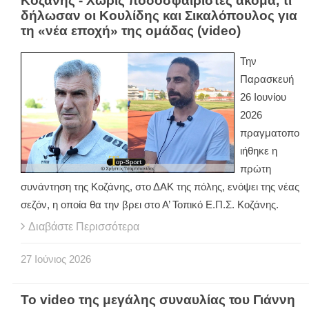
Κοζάνης - Χωρίς ποδοσφαιριστές ακόμα, τι
δήλωσαν οι Κουλίδης και Σικαλόπουλος για
τη «νέα εποχή» της ομάδας (video)
Την
Παρασκευή
26 Ιουνίου
2026
πραγματοπο
ιήθηκε η
πρώτη
συνάντηση της Κοζάνης, στο ΔΑΚ της πόλης, ενόψει της νέας
σεζόν, η οποία θα την βρει στο Α’ Τοπικό Ε.Π.Σ. Κοζάνης.
Διαβάστε Περισσότερα
27
Ιούνιος
2026
Το video της μεγάλης συναυλίας του Γιάννη