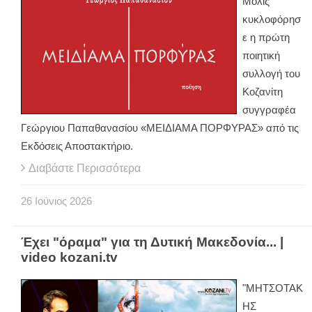
Μόλις
κυκλοφόρησ
ε η πρώτη
ποιητική
συλλογή του
Κοζανίτη
συγγραφέα
Γεώργιου Παπαθανασίου «ΜΕΙΔΙΑΜΑ ΠΟΡΦΥΡΑΣ» από τις
Εκδόσεις Αποστακτήριο.
Διαβάστε Περισσότερα
26
Ιούνιος
2026
Έχει "όραμα" για τη Δυτική Μακεδονία... |
video kozani.tv
"ΜΗΤΣΟΤΑΚ
ΗΣ