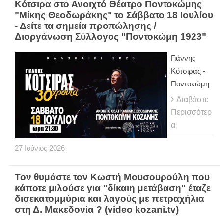
Κότσιρα στο Ανοιχτό Θέατρο Ποντοκώμης
"Μίκης Θεοδωράκης" το Σάββατο 18 Ιουλίου
- Δείτε τα σημεία προπώλησης /
Διοργάνωση Σύλλογος "Ποντοκώμη 1923"
Γιάννης
Κότσιρας -
Ποντοκώμη
Διαβάστε
Περισσότερ
α
27
Ιούνιος
2026
Τον θυμάστε τον Κωστή Μουσουρούλη που
κάποτε μιλούσε για "δίκαιη μετάβαση" έταζε
δισεκατομμύρια και λαγούς με πετραχήλια
στη Δ. Μακεδονία ? (video kozani.tv)