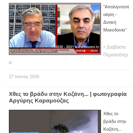
"Απολιγνιτοπ
οίηση -
Δυτική
Μακεδονία"
Διαβάστε
Περισσότερ
α
27
Ιούνιος
2026
Χθες το βράδυ στην Κοζάνη... | φωτογραφία
Αργύρης Καραμούζας
Χθες το
βράδυ στην
Κοζάνη...