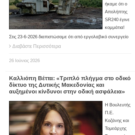
ήκαμε ότι ο
Απολήπτης
SR240 έγινε
κομμάτια!
Στις 23-6-2026 διαπιστώσαμε ότι από εργολαβικό συνεργείο
Διαβάστε Περισσότερα
26
Ιούνιος
2026
Καλλιόπη Βέττα: «Τριπλό πλήγμα στο οδικό
δίκτυο της Δυτικής Μακεδονίας και
αυξημένοι κίνδυνοι στην οδική ασφάλεια»
Η Βουλευτής
Π.Ε.
Κοζάνης και
Τομεάρχης