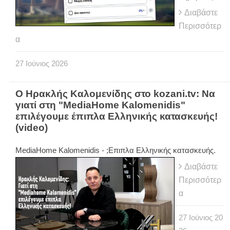
Διαβάστε
Περισσότερ
α
27
Ιούνιος
2026
Ο Ηρακλής Καλομενίδης στο kozani.tv: Να
γιατί στη "MediaHome Kalomenidis"
επιλέγουμε έπιπλα Ελληνικής κατασκευής!
(video)
MediaHome Kalomenidis - ;Επιπλα Ελληνικής κατασκευής.
Διαβάστε
Περισσότερ
α
27
Ιούνιος
20