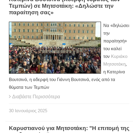
Τεμπών) σε Μητσοτάκη: «Δηλώστε την
παραίτηση σας»
Να «δηλώσει
την
παραίτησή»
του καλεί
τον
Κυριάκο
Μητσοτάκη
,
η Κατερίνα
Βουτσινά, η αδερφή του Γιάννη Βουτσινά, ενός από τα
θύματα των Τεμπών
Διαβάστε Περισσότερα
30
Ιανουάριος
2025
Καρυστιανού για Μητσοτάκη: "Η επιτομή της