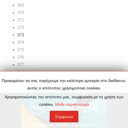
369
370
371
372
373
374
375
376
377
Επόμενο
Τέλος
Προκειμένου να σας παρέχουμε την καλύτερη εμπειρία στο διαδίκτυο,
αυτός ο ιστότοπος χρησιμοποιεί cookies.
Χρησιμοποιώντας τον ιστότοπο μας, συμφωνείτε με τη χρήση των
cookies.
Μάθε περισσότερα
Συμφωνώ