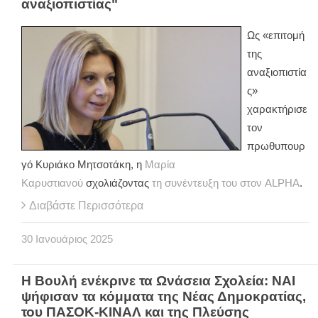
αναξιοπιστίας"
Ως «επιτομή
της
αναξιοπιστία
ς»
χαρακτήρισε
τον
πρωθυπουρ
γό Κυριάκο Μητσοτάκη, η
Μαρία
Καρυστιανού
σχολιάζοντας
τη συνέντευξη του στον ALPHA
.
Διαβάστε Περισσότερα
30
Ιανουάριος
2025
Η Βουλή ενέκρινε τα Ωνάσεια Σχολεία: ΝΑΙ
ψήφισαν τα κόμματα της Νέας Δημοκρατίας,
του ΠΑΣΟΚ-ΚΙΝΑΛ και της Πλεύσης