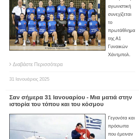
αγωνιστική
συνεχίζεται
το
πρωτάθλημα
της Α1
Γυναικών
Χάντμπολ.
Διαβάστε Περισσότερα
31
Ιανουάριος
2025
Σαν σήμερα 31 Ιανουαρίου - Μια ματιά στην
ιστορία του τόπου και του κόσμου
Γεγονότα και
πρόσωπα
που έμειναν