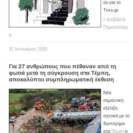
ου για το
Tvxs.gr.
Διαβάστε
Περισσότερ
α
31
Ιανουάριος
2025
Για 27 ανθρώπους που πέθαναν από τη
φωτιά μετά τη σύγκρουση στα Τέμπη,
αποκαλύπτει συμπληρωματική έκθεση
Νέα
σημαντική
εξέλιξη
σχετικά με το
δυστύχημα
στα
Τέμπη
α