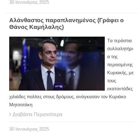
30
Ιανουάριος
2025
Αλάνθαστος παραπλανημένος (Γράφει ο
Θάνος Καμήλαλης)
Tα τεράστια
συλλαλητήρι
α της
περασμένης
Κυριακής, με
τους
εκατοντάδες
χιλιάδες πολίτες στους δρόμους, ανάγκασαν τον Κυριάκο
Μητσοτάκη
Διαβάστε Περισσότερα
30
Ιανουάριος
2025