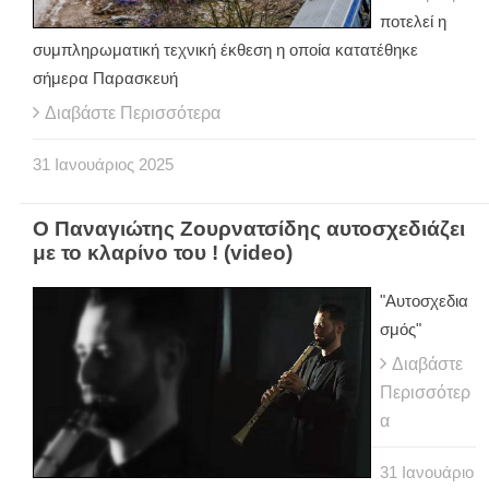
ποτελεί η
συμπληρωματική τεχνική έκθεση η οποία κατατέθηκε
σήμερα Παρασκευή
Διαβάστε Περισσότερα
31
Ιανουάριος
2025
Ο Παναγιώτης Ζουρνατσίδης αυτοσχεδιάζει
με το κλαρίνο του ! (video)
"Αυτοσχεδια
σμός"
Διαβάστε
Περισσότερ
α
31
Ιανουάριο