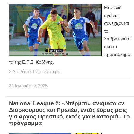
Με εννιά
αγώνες
συνεχίζονται
το
Σαββατοκύρι
ακο τα
πρωταθλήμα
τα της Ε.Π.Σ. Κοζάνης.
Διαβάστε Περισσότερα
31
Ιανουάριος
2025
National League 2: «Ντέρμπι» ανάμεσα σε
Διόσκουρους και Πρωτέα, εντός έδρας ματς
για Άργος Ορεστικό, εκτός για Καστοριά - Το
πρόγραμμα