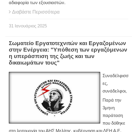
αδιαφορία των εξουσιαστών.
Διαβάστε Περισσότερα
31
Ιανουάριος
2025
Σωματείο Εργατοτεχνιτών και Εργαζομένων
στην Ενέργεια: "Υπόθεση των εργαζόμενων
η υπεράσπιση της ζωής και των
δικαιωμάτων τους"
Συναδέλφισσ
ες,
συνάδελφοι,
Παρά την
3μηνη
παράταση
που δόθηκε
στη λειτουργία του ΑΗΣ Μελίτης, κυβέρνηση και ΔΕΗ Α.Ε.