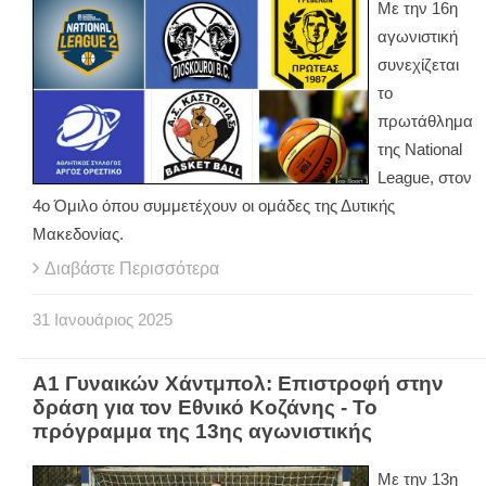
Με την 16η
αγωνιστική
συνεχίζεται
το
πρωτάθλημα
της National
League, στον
4ο Όμιλο όπου συμμετέχουν οι ομάδες της Δυτικής
Μακεδονίας.
Διαβάστε Περισσότερα
31
Ιανουάριος
2025
Α1 Γυναικών Χάντμπολ: Επιστροφή στην
δράση για τον Εθνικό Κοζάνης - Το
πρόγραμμα της 13ης αγωνιστικής
Με την 13η