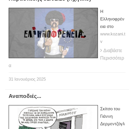
Η
Ελληνοφρέν
εια στο
www.kozani.t
v
Διαβάστε
Περισσότερ
α
31
Ιανουάριος
2025
Αναποδιές...
Σκίτσο του
Γιάννη
Δερμεντζόγλ