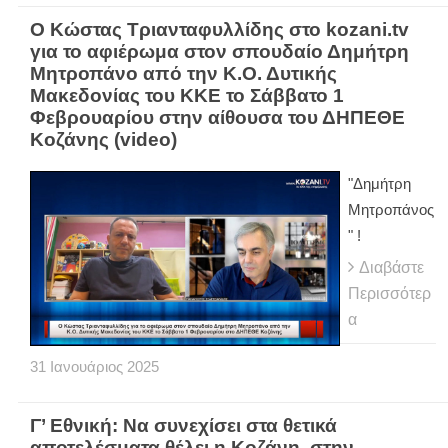
Ο Κώστας Τριανταφυλλίδης στο kozani.tv
για το αφιέρωμα στον σπουδαίο Δημήτρη
Μητροπάνο από την Κ.Ο. Δυτικής
Μακεδονίας του ΚΚΕ το Σάββατο 1
Φεβρουαρίου στην αίθουσα του ΔΗΠΕΘΕ
Κοζάνης (video)
"Δημήτρη
Μητροπάνος
" !
Διαβάστε
Περισσότερ
α
31
Ιανουάριος
2025
Γ’ Εθνική: Να συνεχίσει στα θετικά
αποτελέσματα θέλει η Κοζάνη, στην