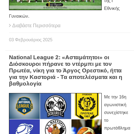
της Γ’
Εθνικής
Γυναικών.
Διαβάστε Περισσότερα
03
Φεβρουάριος
2025
National League 2: «Ασταμάτητοι» οι
Διόσκουροι πήρανε το ντέρμπι με τον
Πρωτέα, νίκη για το Άργος Ορεστικό, ήττα
για την Καστοριά - Τα αποτελέσματα και η
βαθμολογία
Με την 16η
αγωνιστική
συνεχίστηκε
το
πρωτάθλημα