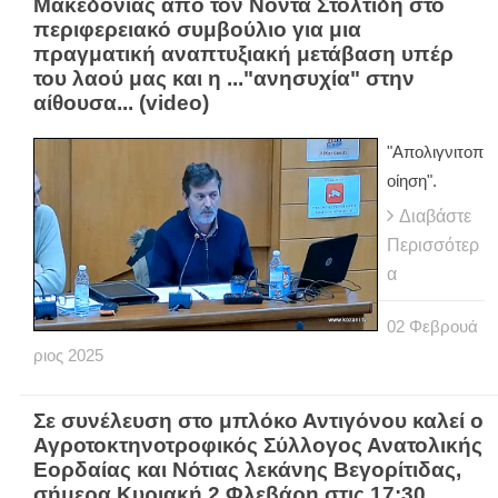
Μακεδονίας από τον Νόντα Στολτίδη στο
περιφερειακό συμβούλιο για μια
πραγματική αναπτυξιακή μετάβαση υπέρ
του λαού μας και η ..."ανησυχία" στην
αίθουσα... (video)
"Απολιγνιτοπ
οίηση".
Διαβάστε
Περισσότερ
α
02
Φεβρουά
ριος
2025
Σε συνέλευση στο μπλόκο Αντιγόνου καλεί ο
Αγροτοκτηνοτροφικός Σύλλογος Ανατολικής
Εορδαίας και Νότιας λεκάνης Βεγορίτιδας,
σήμερα Κυριακή 2 Φλεβάρη στις 17:30.