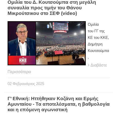
Ομιλία του Δ. Κουτσούμπα στη μεγάλη
συναυλία προς τιμήν του Θάνου
Μικρούτσικου στο ΣΕΦ (video)
Ομιλία
του ΓΓ της
ΚΕ του ΚΚΕ,
Δημήτρη
Κουτσούμπα
,
Διαβάστε
Περισσότερα
02
Φεβρουάριος
2025
Γ’ Εθνική: Ηττήθηκαν Κοζάνη και Ερμής
Αμυνταίου - Τα αποτελέσματα, η βαθμολογία
και η επόμενη αγωνιστική