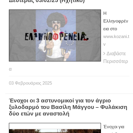
Δευτέρας 03/02/25 (Ηχητικό)
Η
Ελληνοφρέν
εια στο
www.kozani.t
v
Διαβάστε
Περισσότερ
α
03
Φεβρουάριος
2025
Ένοχοι οι 3 αστυνομικοί για τον άγριο
ξυλοδαρμό του Βασίλη Μάγγου – Φυλάκιση
δύο ετών με αναστολή
Ένοχοι για