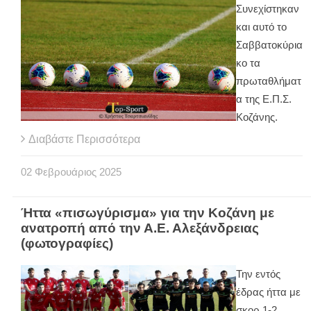
Συνεχίστηκαν
και αυτό το
Σαββατοκύρια
κο τα
πρωταθλήματ
α της Ε.Π.Σ.
Κοζάνης.
Διαβάστε Περισσότερα
02
Φεβρουάριος
2025
Ήττα «πισωγύρισμα» για την Κοζάνη με
ανατροπή από την Α.Ε. Αλεξάνδρειας
(φωτογραφίες)
Την εντός
έδρας ήττα με
σκορ 1-2