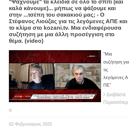
"Ψάχνουμε" τα κλειδιά σε όλο το σπίτι (και
καλά κάνουμε)... μήπως να ψάξουμε και
στην ...τσέπη του σακακιού μας; - Ο
Στέφανος Λιούζας για τις λεγόμενες ΑΠΕ και
το κλίμα στο kozani.tv. Μια ενδιαφέρουσα
συζήτηση με μια άλλη προσέγγιση στο
θέμα. (video)
"Μια
συζήτηση για
τις
λεγόμενες Α
ΠΕ"
Διαβάστε
Περισσότερ
α
02
Φεβρουάριος
2025