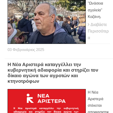
"Ωνάσεια
σχολεία"
Κοζάνη.
Διαβάστε
Περισσότερ
α
03
Φεβρουάριος
2025
Η Νέα Αριστερά καταγγέλλει την
κυβερνητική αδιαφορία και στηρίζει τον
δίκαιο αγώνα των αγροτών και
κτηνοτρόφων
Η Νέα
Αριστερά
στέκεται
αποφασιστικ