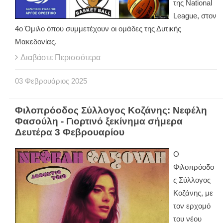
της National
League, στον
4ο Όμιλο όπου συμμετέχουν οι ομάδες της Δυτικής
Μακεδονίας.
Διαβάστε Περισσότερα
03
Φεβρουάριος
2025
Φιλοπρόοδος Σύλλογος Κοζάνης: Νεφέλη
Φασούλη - Γιορτινό ξεκίνημα σήμερα
Δευτέρα 3 Φεβρουαρίου
Ο
Φιλοπρόοδο
ς Σύλλογος
Κοζάνης, με
τον ερχομό
του νέου