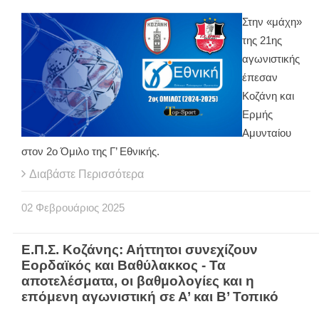
Στην «μάχη»
της 21ης
αγωνιστικής
έπεσαν
Κοζάνη και
Ερμής
Αμυνταίου
στον 2ο Όμιλο της Γ’ Εθνικής.
Διαβάστε Περισσότερα
02
Φεβρουάριος
2025
Ε.Π.Σ. Κοζάνης: Αήττητοι συνεχίζουν
Εορδαϊκός και Βαθύλακκος - Τα
αποτελέσματα, οι βαθμολογίες και η
επόμενη αγωνιστική σε Α’ και Β’ Τοπικό