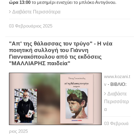
ώρα 13:00
το μεσημέρι ενισχύει το μπλόκο Αντιγόνου.
Διαβάστε Περισσότερα
03
Φεβρουάριος
2025
"Απ' της θάλασσας τον τρύγο" - Η νέα
ποιητική συλλογή του Γιάννη
Γιαννακόπουλου από τις εκδόσεις
"ΜΑΛΛΙΑΡΗΣ παιδεία"
www.kozani.t
v
- ΒΙΒΛΙΟ:
Διαβάστε
Περισσότερ
α
03
Φεβρουά
ριος
2025