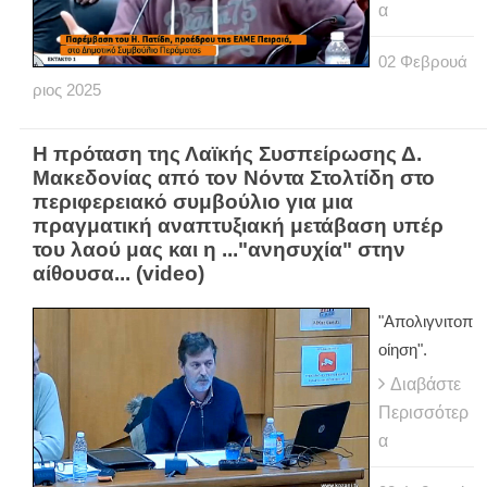
α
02
Φεβρουά
ριος
2025
H πρόταση της Λαϊκής Συσπείρωσης Δ.
Μακεδονίας από τον Νόντα Στολτίδη στο
περιφερειακό συμβούλιο για μια
πραγματική αναπτυξιακή μετάβαση υπέρ
του λαού μας και η ..."ανησυχία" στην
αίθουσα... (video)
"Απολιγνιτοπ
οίηση".
Διαβάστε
Περισσότερ
α