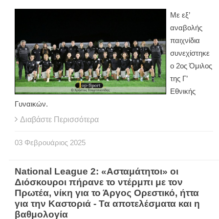
Με εξ’
αναβολής
παιχνίδια
συνεχίστηκε
ο 2ος Όμιλος
της Γ’
Εθνικής
Γυναικών.
Διαβάστε Περισσότερα
03
Φεβρουάριος
2025
National League 2: «Ασταμάτητοι» οι
Διόσκουροι πήρανε το ντέρμπι με τον
Πρωτέα, νίκη για το Άργος Ορεστικό, ήττα
για την Καστοριά - Τα αποτελέσματα και η
βαθμολογία