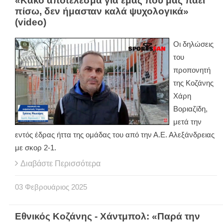
«Κακό αποτέλεσμα για εμάς που μας πάει
πίσω, δεν ήμασταν καλά ψυχολογικά»
(video)
Οι δηλώσεις
του
προπονητή
της Κοζάνης
Χάρη
Βοριαζίδη,
μετά την
εντός έδρας ήττα της ομάδας του από την Α.Ε. Αλεξάνδρειας
με σκορ 2-1.
Διαβάστε Περισσότερα
03
Φεβρουάριος
2025
Εθνικός Κοζάνης - Χάντμπολ: «Παρά την