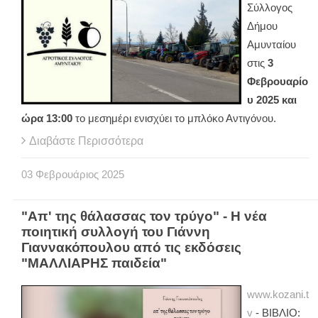
Σύλλογος
Δήμου
Αμυνταίου
στις
3
Φεβρουαρίο
υ 2025 και
ώρα 13:00
το μεσημέρι ενισχύει το μπλόκο Αντιγόνου.
Διαβάστε Περισσότερα
03
Φεβρουάριος
2025
"Απ' της θάλασσας τον τρύγο" - Η νέα
ποιητική συλλογή του Γιάννη
Γιαννακόπουλου από τις εκδόσεις
"ΜΑΛΛΙΑΡΗΣ παιδεία"
www.kozani.t
v
- ΒΙΒΛΙΟ: