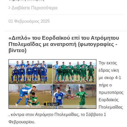
Διαβάστε Περισσότερα
01
Φεβρουάριος
2025
«Διπλό» του Εορδαϊκού επί του Ατρόμητου
Πτολεμαΐδας με ανατροπή (φωτογραφίες -
βίντεο)
Την εκτός
έδρας νίκη
με σκορ 4-1
πήρε ο
πρωτοπόρος
Εορδαϊκός
Πτολεμαΐδας
, κόντρα στον Ατρόμητο Πτολεμαΐδας, το Σάββατο 1
Φεβρουαρίου.