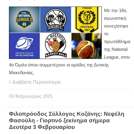
Με την 16η
αγωνιστική
συνεχίστηκε
το
πρωτάθλημα
της National
League, στον
4ο Όμιλο όπου συμμετέχουν οι ομάδες της Δυτικής
Μακεδονίας.
Διαβάστε Περισσότερα
03
Φεβρουάριος
2025
Φιλοπρόοδος Σύλλογος Κοζάνης: Νεφέλη
Φασούλη - Γιορτινό ξεκίνημα σήμερα
Δευτέρα 3 Φεβρουαρίου