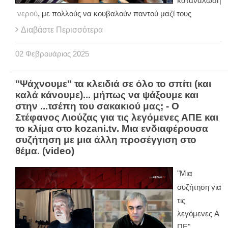
κατανάλωση
νερού
, με πολλούς να κουβαλούν παντού μαζί τους
Διαβάστε Περισσότερα
02
Φεβρουάριος
2025
"Ψάχνουμε" τα κλειδιά σε όλο το σπίτι (και
καλά κάνουμε)... μήπως να ψάξουμε και
στην ...τσέπη του σακακιού μας; - Ο
Στέφανος Λιούζας για τις λεγόμενες ΑΠΕ και
το κλίμα στο kozani.tv. Μια ενδιαφέρουσα
συζήτηση με μια άλλη προσέγγιση στο
θέμα. (video)
"Μια
συζήτηση για
τις
λεγόμενες Α
ΠΕ"