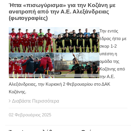
Ήττα «πισωγύρισμα» για την Κοζάνη με
ανατροπή από την Α.Ε. Αλεξάνδρειας
(φωτογραφίες)
Την εντός
έδρας ήττα με
σκορ 1-2
υπέστη η
ομάδα της
Κοζάνης από
την Α.Ε.
Αλεξάνδρειας, την Κυριακή 2 Φεβρουαρίου στο ΔΑΚ
Κοζάνης.
Διαβάστε Περισσότερα
02
Φεβρουάριος
2025