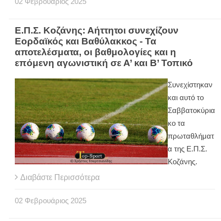
02
Φεβρουάριος
2025
Ε.Π.Σ. Κοζάνης: Αήττητοι συνεχίζουν
Εορδαϊκός και Βαθύλακκος - Τα
αποτελέσματα, οι βαθμολογίες και η
επόμενη αγωνιστική σε Α’ και Β’ Τοπικό
Συνεχίστηκαν
και αυτό το
Σαββατοκύρια
κο τα
πρωταθλήματ
α της Ε.Π.Σ.
Κοζάνης.
Διαβάστε Περισσότερα
02
Φεβρουάριος
2025