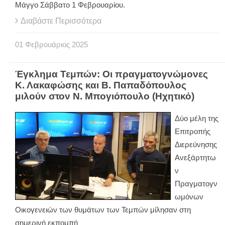
Μάγγο Σάββατο 1 Φεβρουαρίου.
Διαβάστε Περισσότερα
01
Φεβρουάριος
2025
Έγκλημα Τεμπών: Οι πραγματογνώμονες
Κ. Λακαφώσης και Β. Παπαδόπουλος
μιλούν στον Ν. Μπογιόπουλο (Ηχητικό)
Δύο μέλη της
Επιτροπής
Διερεύνησης
Ανεξάρτητω
ν
Πραγματογν
ωμόνων
Οικογενειών των θυμάτων των Τεμπών μίλησαν στη
σημερινή εκπομπή