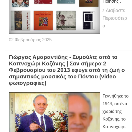
Ποίησης".
Διαβάστε
Περισσότερ
α
02
Φεβρουάριος
2025
Γιώργος Αμαραντίδης - Συμούλτς από το
Καπνοχώρι Κοζάνης | Σαν σήμερα 2
Φεβρουαρίου του 2013 έφυγε από τη ζωή ο
σημαντικός μουσικός του Πόντου (video
φωτογραφίες)
Γεννήθηκε το
1944, σε ένα
χωριό της
Κοζάνης, το
Καπνοχώρι.