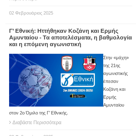
02
Φεβρουάριος
2025
Γ’ Εθνική: Ηττήθηκαν Κοζάνη και Ερμής
Αμυνταίου - Τα αποτελέσματα, η βαθμολογία
και η επόμενη αγωνιστική
Στην «μάχη»
της 21ης
αγωνιστικής
έπεσαν
Κοζάνη και
Ερμής
Αμυνταίου
στον 2ο Όμιλο της Γ’ Εθνικής.
Διαβάστε Περισσότερα