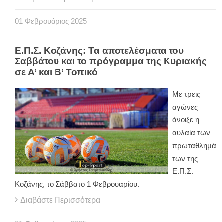
01
Φεβρουάριος
2025
Ε.Π.Σ. Κοζάνης: Τα αποτελέσματα του
Σαββάτου και το πρόγραμμα της Κυριακής
σε Α’ και Β’ Τοπικό
Με τρεις
αγώνες
άνοιξε η
αυλαία των
πρωταθλημά
των της
Ε.Π.Σ.
Κοζάνης, το Σάββατο 1 Φεβρουαρίου.
Διαβάστε Περισσότερα