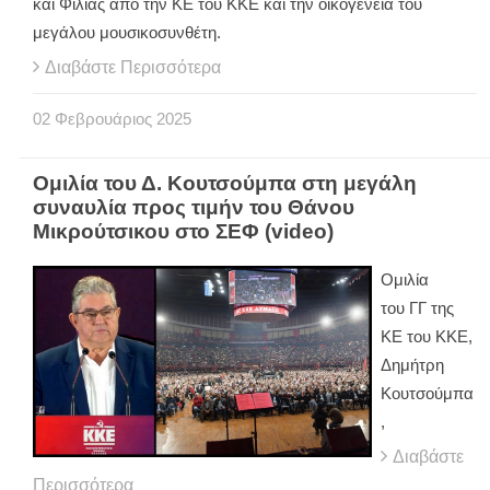
και Φιλίας από την ΚΕ του ΚΚΕ και την οικογένεια του
μεγάλου μουσικοσυνθέτη.
Διαβάστε Περισσότερα
02
Φεβρουάριος
2025
Ομιλία του Δ. Κουτσούμπα στη μεγάλη
συναυλία προς τιμήν του Θάνου
Μικρούτσικου στο ΣΕΦ (video)
Ομιλία
του ΓΓ της
ΚΕ του ΚΚΕ,
Δημήτρη
Κουτσούμπα
,
Διαβάστε
Περισσότερα