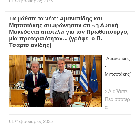
01
Φεβρουάριος
2025
Τα μάθατε τα νέα;; Αμανατίδης και
Μητσοτάκης συμφώνησαν ότι «η Δυτική
Μακεδονία αποτελεί για τον Πρωθυπουργό,
μία προτεραιότητα»... (γράφει ο Π.
Τσαρτσιανίδης)
"Αμανατίδης
-
Μητσοτάκης"
Διαβάστε
Περισσότερ
α
01
Φεβρουάριος
2025