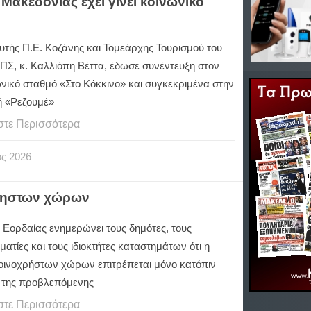
Μακεδονίας έχει γίνει κοινωνικό
υτής Π.Ε. Κοζάνης και Τομεάρχης Τουρισμού του
ΠΣ, κ. Καλλιόπη Βέττα, έδωσε συνέντευξη στον
νικό σταθμό «Στο Κόκκινο» και συγκεκριμένα στην
 «Ρεζουμέ»
στε Περισσότερα
ος
2026
χρηστων χώρων
 Εορδαίας ενημερώνει τους δημότες, τους
ατίες και τους ιδιοκτήτες καταστημάτων ότι η
οινοχρήστων χώρων επιτρέπεται μόνο κατόπιν
 της προβλεπόμενης
στε Περισσότερα