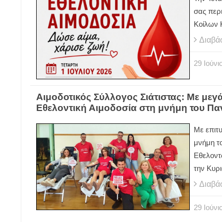
σας περ
Κοίλων 
Διαβά
29
Ιούνι
Αιμοδοτικός Σύλλογος Σιάτιστας: Με με
Εθελοντική Αιμοδοσία στη μνήμη του Π
Με επιτ
μνήμη τ
Εθελοντ
την Κυρι
Διαβά
29
Ιούνι