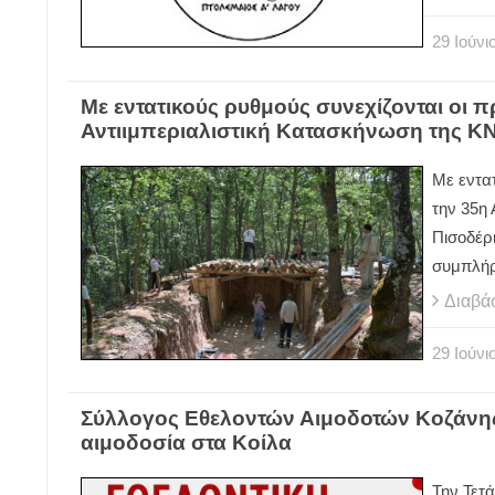
29
Ιούνι
Με εντατικούς ρυθμούς συνεχίζονται οι π
Αντιιμπεριαλιστική Κατασκήνωση της ΚΝ
Με εντατ
την 35η
Πισοδέρι
συμπλή
Διαβά
29
Ιούνι
Σύλλογος Εθελοντών Αιμοδοτών Κοζάνη
αιμοδοσία στα Κοίλα
Την Τετά