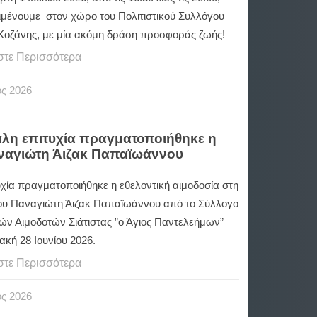
ιμένουμε στον χώρο του Πολιτιστικού Συλλόγου
Κοζάνης, με μία ακόμη δράση προσφοράς ζωής!
στε Περισσότερα
ος
2026
γάλη επιτυχία πραγματοποιήθηκε η
αναγιώτη Άιζακ Παπαϊωάννου
υχία πραγματοποιήθηκε η εθελοντική αιμοδοσία στη
ου Παναγιώτη Άιζακ Παπαϊωάννου από το Σύλλογο
ών Αιμοδοτών Σιάτιστας ”ο Άγιος Παντελεήμων”
ακή 28 Ιουνίου 2026.
στε Περισσότερα
ος
2026