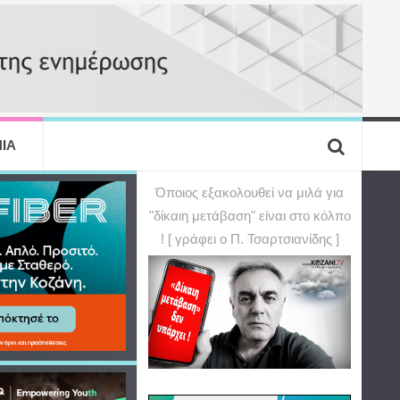
ΙΑ
Όποιος εξακολουθεί να μιλά για
"δίκαιη μετάβαση" είναι στο κόλπο
! [ γράφει ο Π. Τσαρτσιανίδης ]