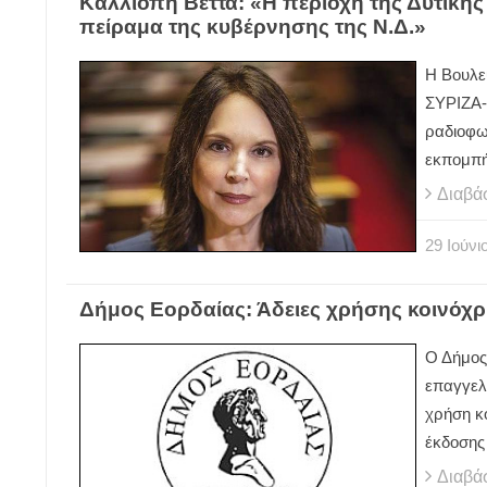
Καλλιόπη Βέττα: «Η περιοχή της Δυτικής 
πείραμα της κυβέρνησης της Ν.Δ.»
Η Βουλε
ΣΥΡΙΖΑ-
ραδιοφω
εκπομπή
Διαβά
29
Ιούνι
Δήμος Εορδαίας: Άδειες χρήσης κοινό
Ο Δήμος
επαγγελμ
χρήση κ
έκδοσης
Διαβά