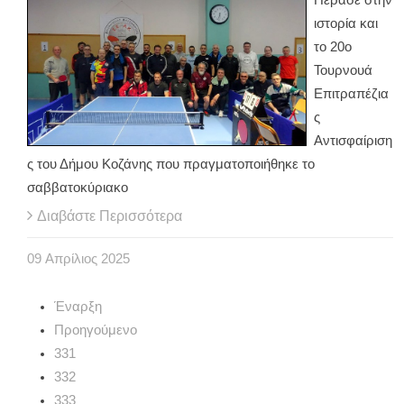
ιστορία και
το 20ο
Τουρνουά
Επιτραπέζια
ς
Αντισφαίριση
ς του Δήμου Κοζάνης που πραγματοποιήθηκε το
σαββατοκύριακο
Διαβάστε Περισσότερα
09
Απρίλιος
2025
Έναρξη
Προηγούμενο
331
332
333