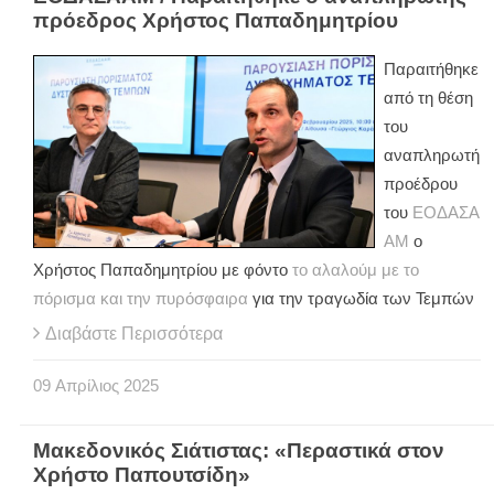
πρόεδρος Χρήστος Παπαδημητρίου
Παραιτήθηκε
από τη θέση
του
αναπληρωτή
προέδρου
του
ΕΟΔΑΣΑ
ΑΜ
ο
Χρήστος Παπαδημητρίου με φόντο
το αλαλούμ με το
πόρισμα και την πυρόσφαιρα
για την τραγωδία των Τεμπών
Διαβάστε Περισσότερα
09
Απρίλιος
2025
Μακεδονικός Σιάτιστας: «Περαστικά στον
Χρήστο Παπουτσίδη»