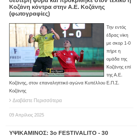
δεύτερη φορά και προκρίθηκε στον τελικό η
Κοζάνη κόντρα στην Α.Ε. Κοζάνης
(φωτογραφίες)
Την εντός
έδρας νίκη
με σκορ 1-0
πήρε η
ομάδα της
Κοζάνης επί
της Α.Ε.
Κοζάνης, στον επαναληπτικό αγώνα Κυπέλλου Ε.Π.Σ.
Κοζάνης
Διαβάστε Περισσότερα
09
Απρίλιος
2025
ΥΨΙΚΑΜΙΝΟΣ: 3o FESTIVALITO - 30