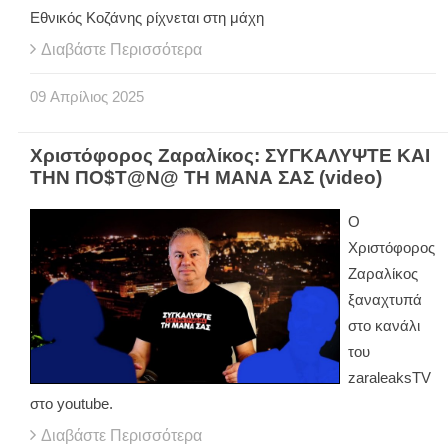
Εθνικός Κοζάνης ρίχνεται στη μάχη
Διαβάστε Περισσότερα
09
Απρίλιος
2025
Χριστόφορος Ζαραλίκος: ΣΥΓΚΑΛΥΨΤΕ ΚΑΙ
ΤΗΝ ΠΟ$Τ@Ν@ ΤΗ ΜΑΝΑ ΣΑΣ (video)
Ο
Χριστόφορος
Ζαραλίκος
ξαναχτυπά
στο κανάλι
του
zaraleaksTV
στο youtube.
Διαβάστε Περισσότερα