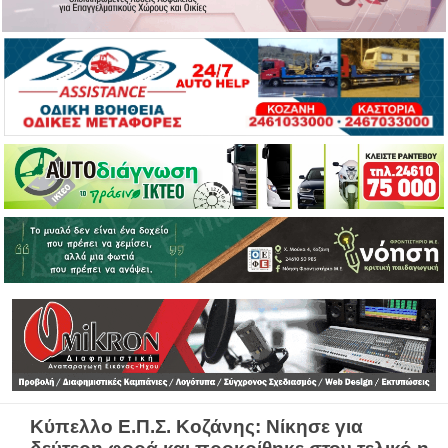
Κύπελλο Ε.Π.Σ. Κοζάνης: Νίκησε για