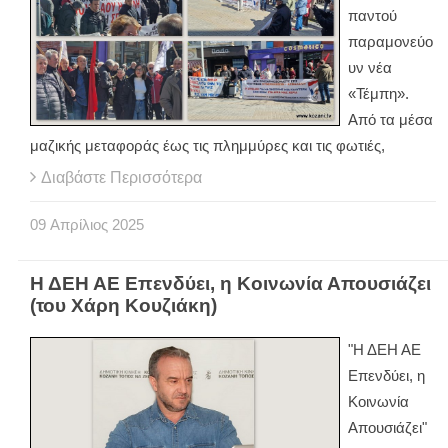
παντού
παραμονεύο
υν νέα
«Τέμπη».
Από τα μέσα
μαζικής μεταφοράς έως τις πλημμύρες και τις φωτιές,
Διαβάστε Περισσότερα
09
Απρίλιος
2025
Η ΔΕΗ ΑΕ Επενδύει, η Κοινωνία Απουσιάζει
(του Χάρη Κουζιάκη)
"Η ΔΕΗ ΑΕ
Επενδύει, η
Κοινωνία
Απουσιάζει"