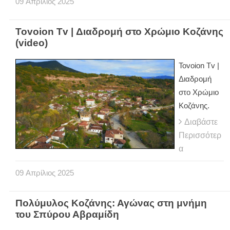
09
Απρίλιος
2025
Tovoion Tv | Διαδρομή στο Χρώμιο Κοζάνης
(video)
Tovoion Tv |
Διαδρομή
στο Χρώμιο
Κοζάνης.
Διαβάστε
Περισσότερ
α
09
Απρίλιος
2025
Πολύμυλος Κοζάνης: Αγώνας στη μνήμη
του Σπύρου Αβραμίδη