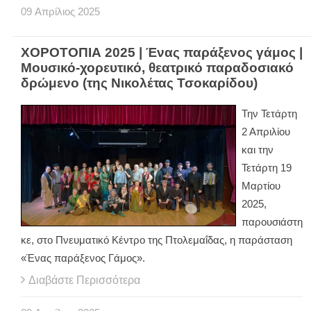
09
Απρίλιος
2025
ΧΟΡΟΤΟΠΙΑ 2025 | Ένας παράξενος γάμος |
Μουσικό-χορευτικό, θεατρικό παραδοσιακό
δρώμενο (της Νικολέτας Τσοκαρίδου)
Την Τετάρτη
2 Απριλίου
και την
Τετάρτη 19
Μαρτίου
2025,
παρουσιάστη
κε, στο Πνευματικό Κέντρο της Πτολεμαΐδας, η παράσταση
«Ένας παράξενος Γάμος».
Διαβάστε Περισσότερα