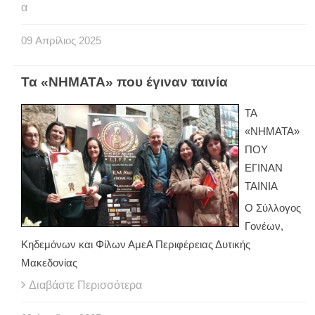
α
09
Απρίλιος
2025
Τα «ΝΗΜΑΤΑ» που έγιναν ταινία
ΤΑ
«ΝΗΜΑΤΑ»
ΠΟΥ
ΕΓΙΝΑΝ
ΤΑΙΝΙΑ
Ο Σύλλογος
Γονέων,
Κηδεμόνων και Φίλων ΑμεΑ Περιφέρειας Δυτικής
Μακεδονίας
Διαβάστε Περισσότερα