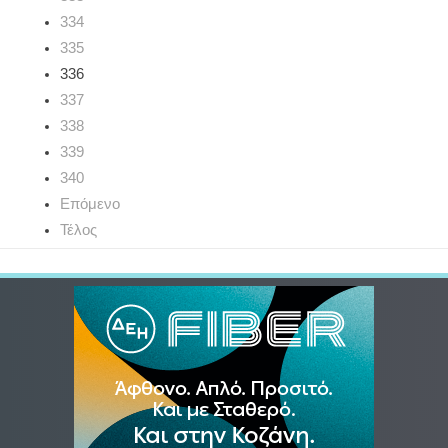
334
335
336
337
338
339
340
Επόμενο
Τέλος