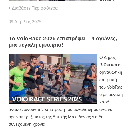
Διαβάστε Περισσότερα
09
Απρίλιος
2025
Το VoioRace 2025 επιστρέφει – 4 αγώνες,
μία μεγάλη εμπειρία!
Ο Δήμος
Βοΐου και η
οργανωτική
επιτροπή
του VoioRac
e με μεγάλη
χαρά
ανακοινώνουν την επιστροφή του μεγαλύτερου αγώνα
ορεινού τρεξίματος της Δυτικής Μακεδονίας για 5η
συνεχόμενη χρονιά