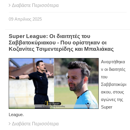
Διαβάστε Περισσότερα
09
Απρίλιος
2025
Super League: Οι διαιτητές του
Σαββατοκύριακου - Που ορίστηκαν οι
Κοζανίτες Τσιμεντερίδης και Μπαλιάκας
Αναρτήθηκα
ν οι διαιτητές
του
Σαββατοκύρι
ακου, στους
αγώνες της
Super
League.
Διαβάστε Περισσότερα