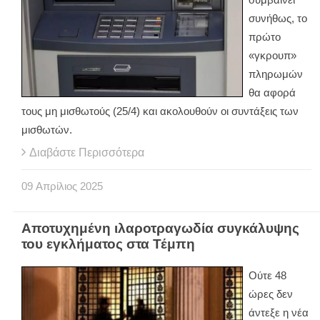
συνήθως, το
πρώτο
«γκρουπ»
πληρωμών
θα αφορά
τους μη μισθωτούς (25/4) και ακολουθούν οι συντάξεις των
μισθωτών.
Διαβάστε Περισσότερα
09
Απρίλιος
2025
Αποτυχημένη ιλαροτραγωδία συγκάλυψης
του εγκλήματος στα Τέμπη
Ούτε 48
ώρες δεν
άντεξε η νέα