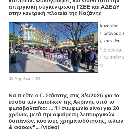
kozani.tv: Φωτογραφίες και video από την
απεργιακή συγκέντρωση ΓΣΕΕ και ΑΔΕΔΥ
στην κεντρική πλατεία της Κοζάνης
kozani.tv:
Φωτογραφίε
ς και video
Διαβάστε
Περισσότερ
α
09
Απρίλιος
2025
Να τι είπε ο Γ. Στάσσης στις 3/4/2025 για τα
έσοδα των κατοίκων της Ακρινής από το
φωτοβολταϊκό: ..."H συμφωνία είναι για 20
χρόνια, μετά την αφαίρεση λειτουργικών
δαπανών, κόστους χρηματοδότησης, τελών
& φόρων"... (video)