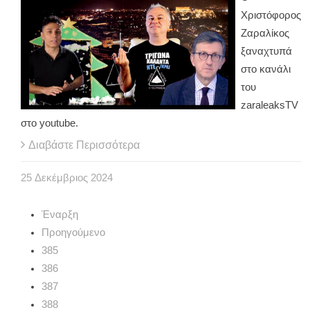
Χριστόφορος
Ζαραλίκος
ξαναχτυπά
στο κανάλι
του
zaraleaksTV
στο youtube.
Διαβάστε Περισσότερα
25
Δεκέμβριος
2024
Έναρξη
Προηγούμενο
385
386
387
388