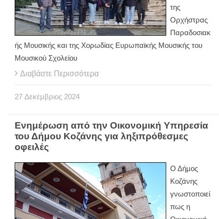
της
Ορχήστρας
Παραδοσιακ
ής Μουσικής και της Χορωδίας Ευρωπαϊκής Μουσικής του
Μουσικού Σχολείου
Διαβάστε Περισσότερα
27
Δεκέμβριος
2024
Ενημέρωση από την Οικονομική Υπηρεσία
του Δήμου Κοζάνης για ληξιπρόθεσμες
οφειλές
Ο Δήμος
Κοζάνης
γνωστοποιεί
πως η