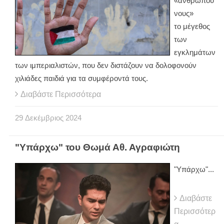
«ανθρώπου
νους»
το μέγεθος
των
εγκλημάτων
των ιμπεριαλιστών, που δεν διστάζουν να δολοφονούν
χιλιάδες παιδιά για τα συμφέροντά τους.
Διαβάστε Περισσότερα
29
Δεκέμβριος
2024
"Υπάρχω" του Θωμά Αθ. Αγραφιώτη
"Υπάρχω"...
Διαβάστε
Περισσότερ