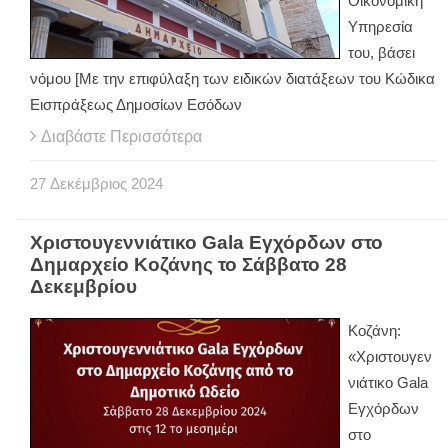
Οικονομική
Υπηρεσία
του, βάσει
νόμου [Με την επιφύλαξη των ειδικών διατάξεων του Κώδικα
Eισπράξεως Δημοσίων Εσόδων
Διαβάστε Περισσότερα
27
Δεκέμβριος
2024
Χριστουγεννιάτικο Gala Εγχόρδων στο
Δημαρχείο Κοζάνης το Σάββατο 28
Δεκεμβρίου
Κοζάνη:
«Χριστουγεν
νιάτικο Gala
Εγχόρδων
στο