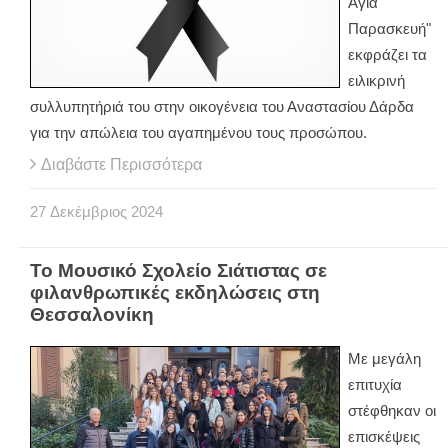
Αγία
Παρασκευή"
εκφράζει τα
ειλικρινή
συλλυπητήριά του στην οικογένεια του Αναστασίου Δάρδα
για την απώλεια του αγαπημένου τους προσώπου.
Διαβάστε Περισσότερα
27
Δεκέμβριος
2024
Το Μουσικό Σχολείο Σιάτιστας σε
φιλανθρωπικές εκδηλώσεις στη
Θεσσαλονίκη
Με μεγάλη
επιτυχία
στέφθηκαν οι
επισκέψεις