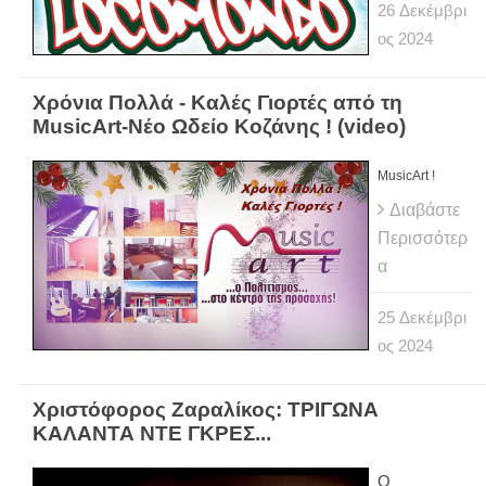
26
Δεκέμβρι
ος
2024
Χρόνια Πολλά - Καλές Γιορτές από τη
MusicArt-Νέο Ωδείο Κοζάνης ! (video)
MusicArt !
Διαβάστε
Περισσότερ
α
25
Δεκέμβρι
ος
2024
Χριστόφορος Ζαραλίκος: ΤΡΙΓΩΝΑ
ΚΑΛΑΝΤΑ ΝΤΕ ΓΚΡΕΣ...
Ο