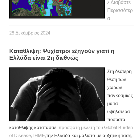
Διαβάστε
Περισσότερ
α
28
Δεκέμβριος
2024
Κατάθλιψη: Ψυχίατροι εξηγούν γιατί η
Ελλάδα είναι 2η διεθνώς
Στη δεύτερη
θέση των
χωρών
παγκοσμίως
με τα
υψηλότερα
ποσοστά
κατάθλιψης κατατάσσει
πρόσφατη μελέτη του Global Burden
of Disease, IHME,
την Ελλάδα και μάλιστα με αυξητική τάση,