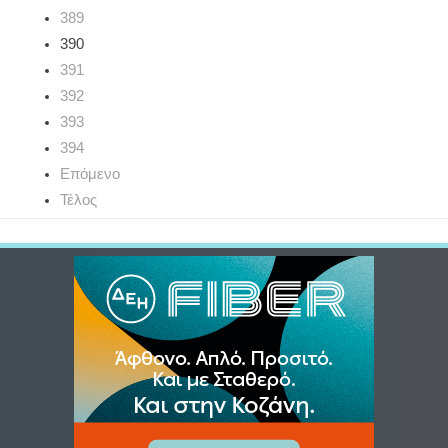
389
390
391
392
393
394
Επόμενο
Τέλος