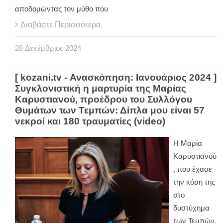
αποδομώντας τον μύθο που
Διαβάστε Περισσότερα
28
Δεκέμβριος
2024
[ kozani.tv - Ανασκόπηση: Ιανουάριος 2024 ]
Συγκλονιστική η μαρτυρία της Μαρίας
Καρυστιανού, προέδρου του Συλλόγου
Θυμάτων των Τεμπών: Δίπλα μου είναι 57
νεκροί και 180 τραυματίες (video)
Η Μαρία
Καρυστιανού
, που έχασε
την κόρη της
στο
δυστύχημα
των Τεμπών,