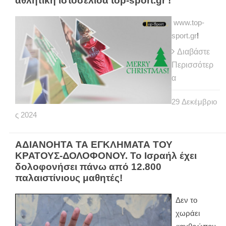
αθλητική ιστοσελίδα top-sport.gr !
www.top-
sport.gr
!
Διαβάστε
Περισσότερ
α
29
Δεκέμβριο
ς
2024
ΑΔΙΑΝΟΗΤΑ ΤΑ ΕΓΚΛΗΜΑΤΑ ΤΟΥ
ΚΡΑΤΟΥΣ-ΔΟΛΟΦΟΝΟΥ. Το Ισραήλ έχει
δολοφονήσει πάνω από 12.800
παλαιστίνιους μαθητές!
Δεν το
χωράει