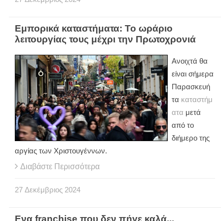
Εμπορικά καταστήματα: Το ωράριο
λειτουργίας τους μέχρι την Πρωτοχρονιά
Ανοιχτά θα
είναι σήμερα
Παρασκευή
τα
καταστήμ
ατα
μετά
από το
διήμερο της
αργίας των Χριστουγέννων.
Διαβάστε Περισσότερα
27
Δεκέμβριος
2024
Ενα franchise που δεν πήγε καλά...