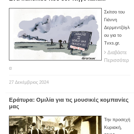
Σκίτσο του
Γιάννη
Δερμεντζόγλ
ου για το
Tvxs.gr.
Διαβάστε
Περισσότερ
α
27
Δεκέμβριος
2024
Εράτυρα: Ομιλία για τις μουσικές κομπανίες
μας
Την προσεχή
Κυριακή,