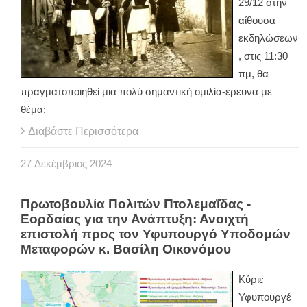
29/12 στην
αίθουσα
εκδηλώσεων
, στις 11:30
πμ, θα
πραγματοποιηθεί μια πολύ σημαντική ομιλία-έρευνα με
θέμα:
Διαβάστε Περισσότερα
27
Δεκέμβριος
2024
Πρωτοβουλία Πολιτών Πτολεμαΐδας -
Εορδαίας για την Ανάπτυξη: Ανοιχτή
επιστολή προς τον Υφυπουργό Υποδομών
Μεταφορών κ. Βασίλη Οικονόμου
Κύριε
Υφυπουργέ