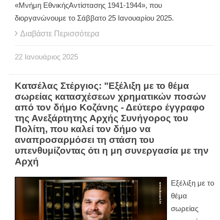
«Μνήμη ΕθνικήςΑντίστασης 1941-1944», που
διοργανώνουμε το Σάββατο 25 Ιανουαρίου 2025.
Διαβάστε Περισσότερα
22
Ιανουάριος
2025
Κατσέλας Στέργιος: "Εξέλιξη με το θέμα
σωρείας κατασχέσεων χρηματικών ποσών
από τον δήμο Κοζάνης - Δεύτερο έγγραφο
της Ανεξάρτητης Αρχής Συνήγορος του
Πολίτη, που καλεί τον δήμο να
αναπροσαρμόσει τη στάση του
υπενθυμίζοντας ότι η μη συνεργασία με την
Αρχή
Εξέλιξη με το
θέμα
σωρείας