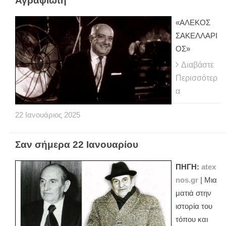
Αγραφιώτη
«ΑΛΕΚΟΣ
ΣΑΚΕΛΛΑΡΙ
ΟΣ»
Διαβάστε
Περισσότερ
α
22
Ιανουάριος
2025
Σαν σήμερα 22 Ιανουαρίου
ΠΗΓΗ:
atex
nos.gr
| Μια
ματιά στην
ιστορία του
τόπου και