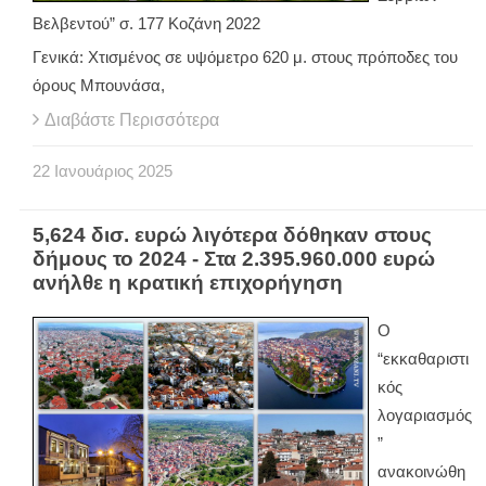
Βελβεντού” σ. 177 Κοζάνη 2022
Γενικά: Χτισμένος σε υψόμετρο 620 μ. στους πρόποδες του
όρους Μπουνάσα,
Διαβάστε Περισσότερα
22
Ιανουάριος
2025
5,624 δισ. ευρώ λιγότερα δόθηκαν στους
δήμους το 2024 - Στα 2.395.960.000 ευρώ
ανήλθε η κρατική επιχορήγηση
Ο
“εκκαθαριστι
κός
λογαριασμός
”
ανακοινώθη