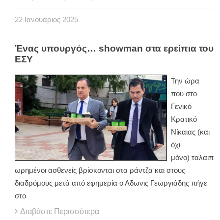
22
Ιανουάριος
2025
Ένας υπουργός… showman στα ερείπια του
ΕΣΥ
Την ώρα
που στο
Γενικό
Κρατικό
Νίκαιας (και
όχι
μόνο) ταλαιπ
ωρημένοι ασθενείς βρίσκονται στα ράντζα και στους
διαδρόμους μετά από εφημερία ο Αδωνις Γεωργιάδης πήγε
στο
Διαβάστε Περισσότερα