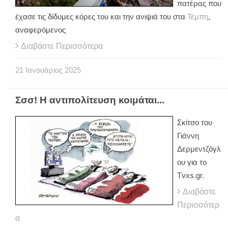
πατέρας που
έχασε τις δίδυμες κόρες του και την ανιψιά του στα
Τέμπη
,
αναφερόμενος
Διαβάστε Περισσότερα
21
Ιανουάριος
2025
Σσσ! Η αντιπολίτευση κοιμάται...
Σκίτσο του
Γιάννη
Δερμεντζόγλ
ου για το
Tvxs.gr.
Διαβάστε
Περισσότερ
α