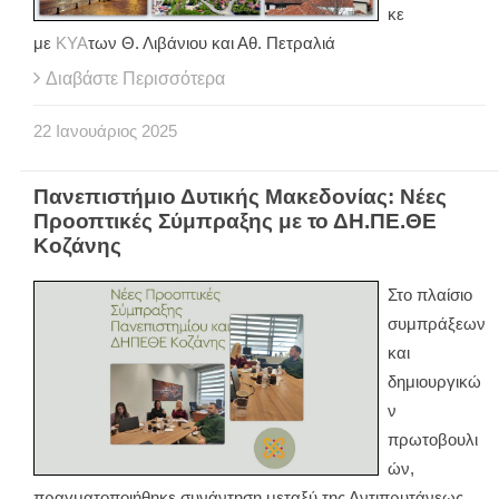
κε
με
ΚΥΑ
των Θ. Λιβάνιου και Αθ. Πετραλιά
Διαβάστε Περισσότερα
22
Ιανουάριος
2025
Πανεπιστήμιο Δυτικής Μακεδονίας: Νέες
Προοπτικές Σύμπραξης με το ΔΗ.ΠΕ.ΘΕ
Κοζάνης
Στο πλαίσιο
συμπράξεων
και
δημιουργικώ
ν
πρωτοβουλι
ών,
πραγματοποιήθηκε συνάντηση μεταξύ της Αντιπρυτάνεως