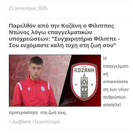
21
Ιανουάριος
2025
Παρελθόν από την Κοζάνη ο Φίλιππος
Ντώνος λόγω επαγγελματικών
υποχρεώσεων: "Συγχαρητήρια Φίλιππε -
Σου ευχόμαστε καλή τύχη στη ζωή σου"
Η
επαγγελματι
κή
αποκατάστα
ση των νέων
ανθρώπων
αποτελεί
προτεραιότητα στη ζωή τους.
Διαβάστε Περισσότερα