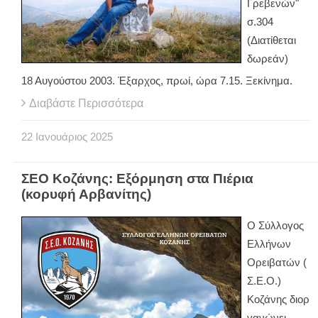
Γρεβενών"
σ.304
(Διατίθεται
δωρεάν)
18 Αυγούστου 2003. Έξαρχος, πρωί, ώρα 7.15. Ξεκίνημα.
Διαβάστε Περισσότερα
22
Ιανουάριος
2025
ΣΕΟ Κοζάνης: Εξόρμηση στα Πιέρια
(κορυφή Αρβανίτης)
Ο Σύλλογος
Ελλήνων
Ορειβατών (
Σ.Ε.Ο.)
Κοζάνης διορ
γανώνει