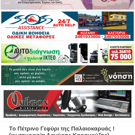
Το Πέτρινο Γεφύρι της Παλαιοκαρυάς !