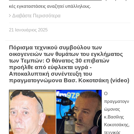
κές εγκαταστάσεις αναζητεί υπάλληλους.
Διαβάστε Περισσότερα
21
Ιανουάριος
2025
Πόρισμα τεχνικού συμβούλου των
οικογενειών των θυμάτων του εγκλήματος
των Τεμπών: Ο θάνατος 30 επιβατών
προήλθε από εύφλεκτα υγρά -
Αποκαλυπτική συνέντευξη του
πραγματογνώμονα Βασ. Κοκοτσάκη (video)
Ο
πραγματογν
ώμονας
κ.Βασίλης
Κοκοτσάκης,
τεχνικός