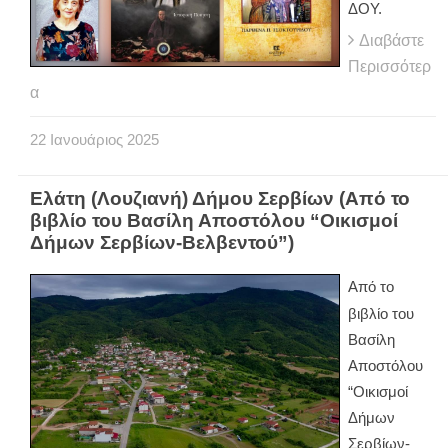
ΔΟΥ.
Διαβάστε
Περισσότερ
α
22
Ιανουάριος
2025
Ελάτη (Λουζιανή) Δήμου Σερβίων (Από το
βιβλίο του Βασίλη Αποστόλου “Οικισμοί
Δήμων Σερβίων-Βελβεντού”)
Από το
βιβλίο του
Βασίλη
Αποστόλου
“Οικισμοί
Δήμων
Σερβίων-