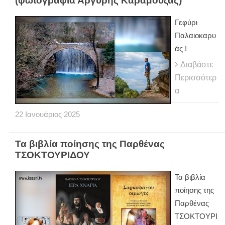
(φωτογραφία Αργύρης Καραμούζας)
Γεφύρι
Παλαιοκαρυ
άς !
Διαβάστε
Περισσότερ
α
22
Ιανουάριος
2025
Τα βιβλία ποίησης της Παρθένας
ΤΣΟΚΤΟΥΡΙΔΟΥ
Τα βιβλία
ποίησης της
Παρθένας
ΤΣΟΚΤΟΥΡΙ