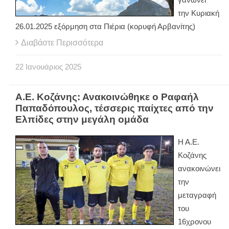
την Κυριακή
26.01.2025 εξόρμηση στα Πιέρια (κορυφή Αρβανίτης)
Διαβάστε Περισσότερα
22
Ιανουάριος
2025
Α.Ε. Κοζάνης: Ανακοινώθηκε ο Ραφαήλ
Παπαδόπουλος, τέσσερις παίχτες από την
Ελπίδες στην μεγάλη ομάδα
Η Α.Ε.
Κοζάνης
ανακοινώνει
την
μεταγραφή
του
16χρονου