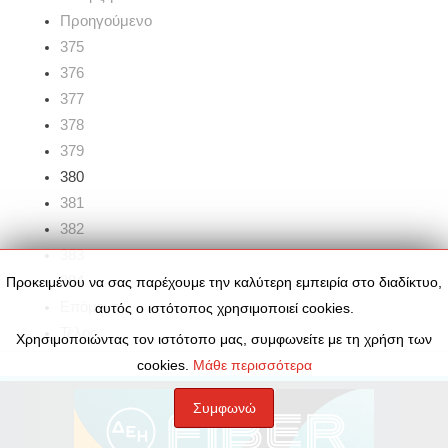
Προηγούμενο
375
376
377
378
379
380
381
382
383
384
Προκειμένου να σας παρέχουμε την καλύτερη εμπειρία στο διαδίκτυο,
Επόμενο
αυτός ο ιστότοπος χρησιμοποιεί cookies.
Τέλος
Χρησιμοποιώντας τον ιστότοπο μας, συμφωνείτε με τη χρήση των
cookies.
Μάθε περισσότερα
Συμφωνώ