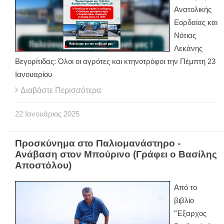
Ανατολικής
Εορδαίας και
Νότιας
Λεκάνης
Βεγορίτιδας: Όλοι οι αγρότες και κτηνοτρόφοι την Πέμπτη 23
Ιανουαρίου
Διαβάστε Περισσότερα
22
Ιανουάριος
2025
Προσκύνημα στο Παλιομανάστηρο -
Ανάβαση στον Μπούρινο (Γράφει ο Βασίλης
Αποστόλου)
Από το
βιβλίο
"Έξαρχος