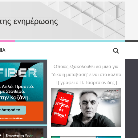
ΙΑ
Όποιος εξακολουθεί να μιλά για
"δίκαιη μετάβαση" είναι στο κόλπο
! [ γράφει ο Π. Τσαρτσιανίδης ]