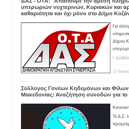
ΔΑΣ - ΟΤΑ: "Απαιτούμε την άμεση πλη
υπερωριών νυχτερινών, Κυριακών και α
καθαριότητα και όχι μόνο στο Δήμο Κοζά
Για άλλη
υπηρεσί
Δήμου Κ
υπερωρί
Διαβά
17
Ιούνι
Σύλλογος Γονέων Κηδεμόνων και Φίλων 
Μακεδονίας: Αναζήτηση συνοδών για τ
Κατασκη
Το Δ.Σ.
προγρά