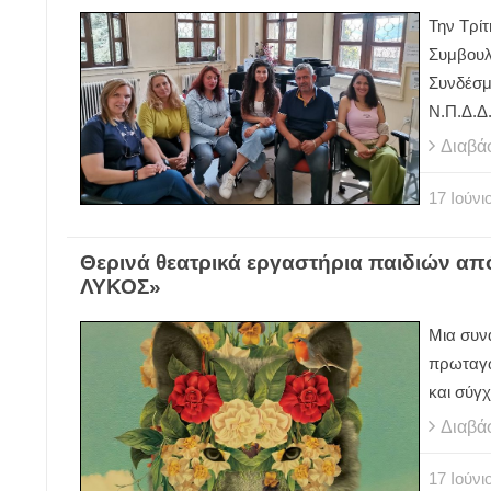
Την Τρί
Συμβουλ
Συνδέσμ
Ν.Π.Δ.Δ.
Διαβά
17
Ιούνι
Θερινά θεατρικά εργαστήρια παιδιών 
ΛΥΚΟΣ»
Μια συν
πρωταγω
και σύγ
Διαβά
17
Ιούνι