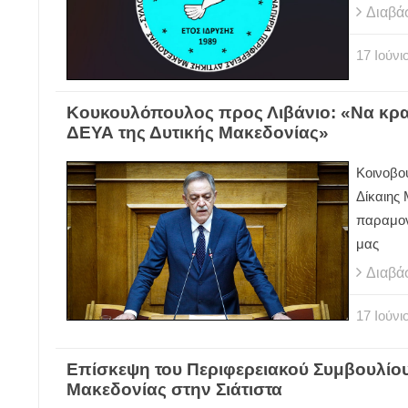
Διαβά
17
Ιούνι
Κουκουλόπουλος προς Λιβάνιο: «Να κρ
ΔΕΥΑ της Δυτικής Μακεδονίας»
Κοινοβο
Δίκαιης 
παραμον
μας
Διαβά
17
Ιούνι
Επίσκεψη του Περιφερειακού Συμβουλίο
Μακεδονίας στην Σιάτιστα