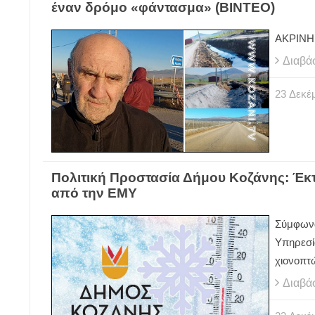
έναν δρόμο «φάντασμα» (ΒΙΝΤΕΟ)
ΑΚΡΙΝΗ 
Διαβά
23
Δεκέ
Πολιτική Προστασία Δήμου Κοζάνης: Έκτ
από την ΕΜΥ
Σύμφωνα
Υπηρεσί
χιονοπτ
Διαβά