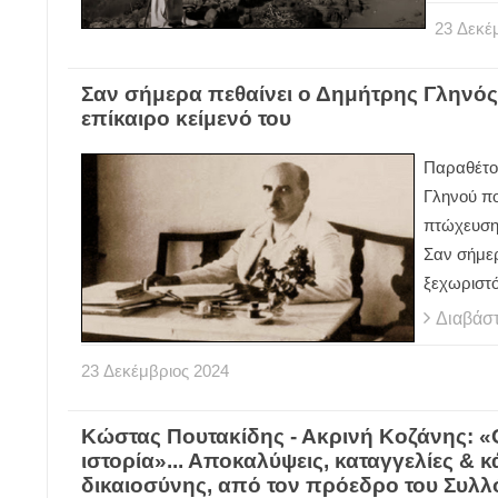
23
Δεκέ
Σαν σήμερα πεθαίνει ο Δημήτρης Γληνός:
επίκαιρο κείμενό του
Παραθέτου
Γληνού πο
πτώχευση
Σαν σήμερ
ξεχωριστ
Διαβάσ
23
Δεκέμβριος
2024
Κώστας Πουτακίδης - Ακρινή Κοζάνης: «Ο
ιστορία»... Αποκαλύψεις, καταγγελίες &
δικαιοσύνης, από τον πρόεδρο του Συλλ