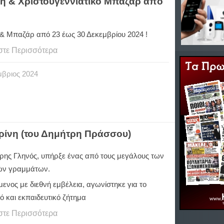
ση & Χριστουγεννιάτικο Μπαζάρ από
& Μπαζάρ από 23 έως 30 Δεκεμβρίου 2024 !
στε Περισσότερα
μβριος
2024
ρίνη (του Δημήτρη Πράσσου)
ρης Γληνός, υπήρξε ένας από τους μεγάλους των
ών γραμμάτων.
ενος με διεθνή εμβέλεια, αγωνίστηκε για το
ό και εκπαιδευτικό ζήτημα
στε Περισσότερα