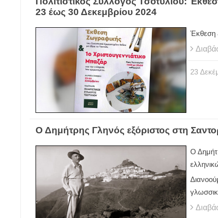
Πολιτιστικός Σύλλογος Τσοτυλίου: Έκθε
23 έως 30 Δεκεμβρίου 2024
Έκθεση 
Διαβά
23
Δεκέ
Ο Δημήτρης Γληνός εξόριστος στη Σαντο
Ο Δημήτ
ελληνικ
Διανοούμ
γλωσσικ
Διαβά