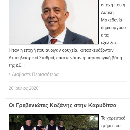
εποχή που η
Δυτική
Μακεδονία
δημιουργούσ
ε τις
εξελίξεις.
Ήταν η εποχή που άνοιγαν ορυχεία, κατασκευάζονταν
Ατμοηλεκτρικοί Σταθμοί, επεκτεινόταν η παραγωγική βάση
της ΔΕΗ
Διαβάστε Περισσότερα
20
Ιούλιος
2026
Οι Γρεβενιώτες Κοζάνης στην Καρυδίτσα
Το χορευτικό
τμήμα του