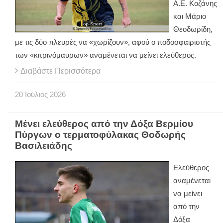
Α.Ε. Κοζάνης
και Μάριο
Θεοδωρίδη,
με τις δύο πλευρές να «χωρίζουν», αφού ο ποδοσφαιριστής
των «κιτρινόμαυρων» αναμένεται να μείνει ελεύθερος.
Διαβάστε Περισσότερα
20
Ιούλιος
2026
Μένει ελεύθερος από την Δόξα Βερμίου
Πύργων ο τερματοφύλακας Θοδωρής
Βασιλειάδης
Ελεύθερος
αναμένεται
να μείνει
από την
Δόξα