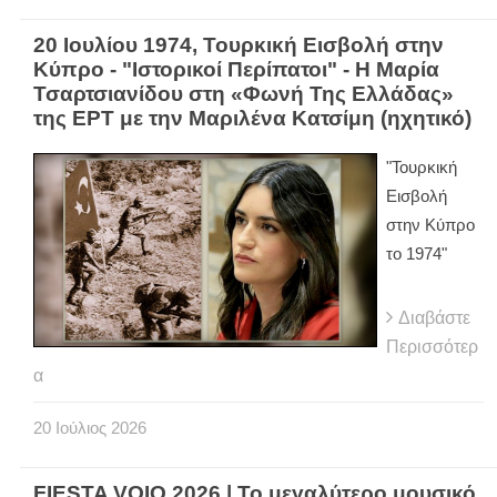
20 Ιουλίου 1974, Τουρκική Εισβολή στην
Κύπρο - "Ιστορικοί Περίπατοι" - Η Μαρία
Τσαρτσιανίδου στη «Φωνή Της Ελλάδας»
της ΕΡΤ με την Μαριλένα Κατσίμη (ηχητικό)
"Τουρκική
Εισβολή
στην Κύπρο
το 1974"
Διαβάστε
Περισσότερ
α
20
Ιούλιος
2026
FIESTA VOIO 2026 | Το μεγαλύτερο μουσικό