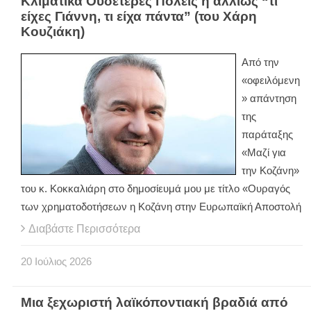
Κλιματικά Ουδέτερες Πόλεις ή αλλιώς “τι
είχες Γιάννη, τι είχα πάντα” (του Χάρη
Κουζιάκη)
Από την
«οφειλόμενη
» απάντηση
της
παράταξης
«Μαζί για
την Κοζάνη»
του κ. Κοκκαλιάρη στο δημοσίευμά μου με τίτλο «Ουραγός
των χρηματοδοτήσεων η Κοζάνη στην Ευρωπαϊκή Αποστολή
Διαβάστε Περισσότερα
20
Ιούλιος
2026
Μια ξεχωριστή λαϊκόποντιακή βραδιά από