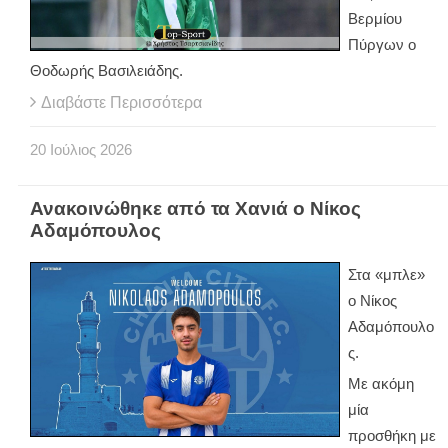
Βερμίου
Πύργων ο
Θοδωρής Βασιλειάδης.
Διαβάστε Περισσότερα
20
Ιούλιος
2026
Ανακοινώθηκε από τα Χανιά ο Νίκος
Αδαμόπουλος
Στα «μπλε»
ο Νίκος
Αδαμόπουλο
ς.
Με ακόμη
μία
προσθήκη με