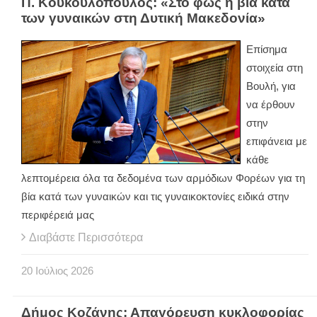
Π. Κουκουλόπουλος: «Στο φως η βία κατά
των γυναικών στη Δυτική Μακεδονία»
Επίσημα
στοιχεία στη
Βουλή, για
να έρθουν
στην
επιφάνεια με
κάθε
λεπτομέρεια όλα τα δεδομένα των αρμόδιων Φορέων για τη
βία κατά των γυναικών και τις γυναικοκτονίες ειδικά στην
περιφέρειά μας
Διαβάστε Περισσότερα
20
Ιούλιος
2026
Δήμος Κοζάνης: Απαγόρευση κυκλοφορίας