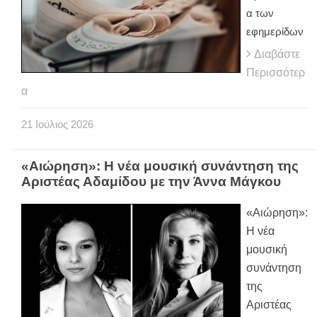
α των
εφημερίδων
Διαβάστε
Περισσότερ
α
21
Ιούλιος
2026
«Αιώρηση»: Η νέα μουσική συνάντηση της
Αριστέας Αδαμίδου με την Άννα Μάγκου
«Αιώρηση»:
Η νέα
μουσική
συνάντηση
της
Αριστέας