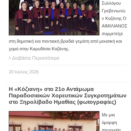
Συλλόγου
Γρεβενιωτώ
ν Κοζάνης Ο
ΑΙΜΙΛΙΑΝΟΣ
συμμετείχε
στη δημοτική και ποντιακή βραδιά γεμάτη από μουσική και
χορό στην Καρυδίτσα Κοζάνης.
Διαβάστε Περισσότερα
20
Ιούλιος
2026
Η «Κόζιανη» στο 21ο Αντάμωμα
Παραδοσιακών Χορευτικών Συγκροτημάτων
στο Ξηρολίβαδο Ημαθίας (φωτογραφίες)
Με μια
όμορφη
παρουσία