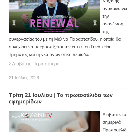
Κοζάνης
ανακοινώνει
την
ανανέωση
της
συνεργασίας του με τη Μελίνα Παραστατίδου, η οποία θα
συνεχίσει να υπερασπίζεται την εστία του Γυναικείου
Τμήματος και τη νέα αγωνιστική περίοδο.
Διαβάστε Περισσότερα
21
Ιούλιος
2026
Τρίτη 21 Ιουλίου | Τα πρωτοσέλιδα των
εφημερίδων
Διαβάστε τα
σημερινά
Πρωτοσέλιδ