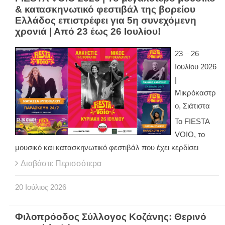
& κατασκηνωτικό φεστιβάλ της βορείου
Ελλάδος επιστρέφει για 5η συνεχόμενη
χρονιά | Από 23 έως 26 Ιουλίου!
23 – 26
Ιουλίου 2026
|
Μικρόκαστρ
ο, Σιάτιστα
Το FIESTA
VOIO, το
μουσικό και κατασκηνωτικό φεστιβάλ που έχει κερδίσει
Διαβάστε Περισσότερα
20
Ιούλιος
2026
Φιλοπρόοδος Σύλλογος Κοζάνης: Θερινό