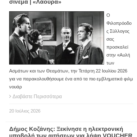
σινεμά | «Λάουρα»
Ο
Φιλοπρόοδο
ς Σύλλογος
σας
προσκαλεί
στην «Αυλή
των
Ασμάτων και των Θεαμάτων, την Τετάρτη 22 Ιουλίου 2026
για να παρακολουθήσουμε ένα από τα πιο εμβληματικά φιλμ
νουάρ
Διαβάστε Περισσότερα
20
Ιούλιος
2026
Δήμος Κοζάνης: Ξεκίνησε η ηλεκτρονική
υποβολή των αιτήσεων για λήψη VOUCHER