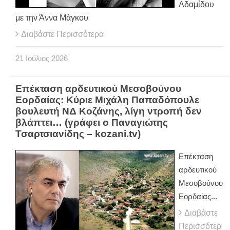
Αδαμίδου
με την Άννα Μάγκου
Διαβάστε Περισσότερα
21
Ιούλιος
2026
Επέκταση αρδευτικού Μεσοβούνου
Εορδαίας: Κύριε Μιχάλη Παπαδόπουλε
βουλευτή ΝΔ Κοζάνης, λίγη ντροπή δεν
βλάπτει… (γράφει ο Παναγιώτης
Τσαρτσιανίδης – kozani.tv)
Επέκταση
αρδευτικού
Μεσοβούνου
Εορδαίας...
Διαβάστε
Περισσότερ