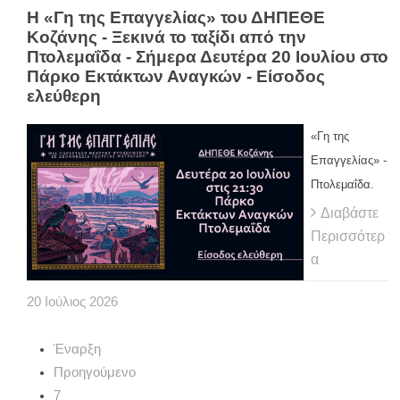
Η «Γη της Επαγγελίας» του ΔΗΠΕΘΕ
Κοζάνης - Ξεκινά το ταξίδι από την
Πτολεμαΐδα - Σήμερα Δευτέρα 20 Ιουλίου στο
Πάρκο Εκτάκτων Αναγκών - Είσοδος
ελεύθερη
«Γη της
Επαγγελίας» -
Πτολεμαΐδα.
Διαβάστε
Περισσότερ
α
20
Ιούλιος
2026
Έναρξη
Προηγούμενο
7