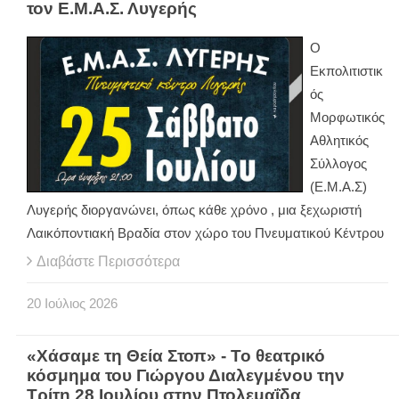
τον Ε.Μ.Α.Σ. Λυγερής
O
Εκπολιτιστικ
ός
Μορφωτικός
Αθλητικός
Σύλλογος
(Ε.Μ.Α.Σ)
Λυγερής διοργανώνει, όπως κάθε χρόνο , μια ξεχωριστή
Λαικόποντιακή Βραδία στον χώρο του Πνευματικού Κέντρου
Διαβάστε Περισσότερα
20
Ιούλιος
2026
«Χάσαμε τη Θεία Στοπ» - Το θεατρικό
κόσμημα του Γιώργου Διαλεγμένου την
Τρίτη 28 Ιουλίου στην Πτολεμαΐδα