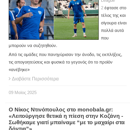
League
2
έφτασε στο
τέλος της και
σίγουρα είναι
πολλά αυτά
που
μπορούν να συζητηθούν.
Από τις ομάδες που πανηγύρισαν την άνοδο, τις εκπλήξεις,
τις απογοητεύσεις και φυσικά το γεγονός ότι το προϊόν
«ανέβηκε»
Διαβάστε Περισσότερα
09
Μαϊος
2025
Ο Νίκος Ντινόπουλος στο monobala.gr:
«Λειτούργησε θετικά η πίεση στην Κοζάνη -
Σωθήκαμε γιατί μπαίναμε “με το μαχαίρι στα
δόντια”»