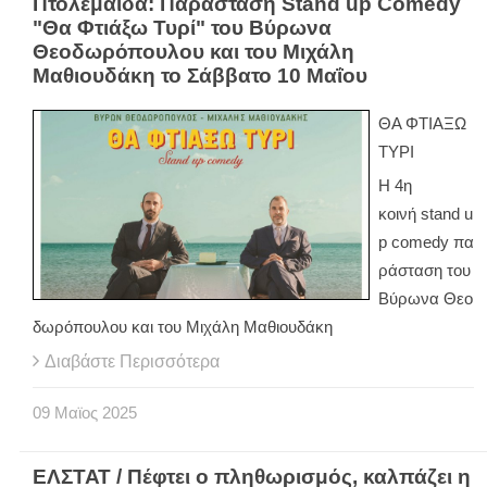
Πτολεμαΐδα: Παράσταση Stand up Comedy
"Θα Φτιάξω Τυρί" του Βύρωνα
Θεοδωρόπουλου και του Μιχάλη
Μαθιουδάκη το Σάββατο 10 Μαΐου
ΘΑ ΦΤΙΑΞΩ
ΤΥΡΙ
Η 4η
κοινή stand u
p comedy πα
ράσταση του
Βύρωνα Θεο
δωρόπουλου και του Μιχάλη Μαθιουδάκη
Διαβάστε Περισσότερα
09
Μαϊος
2025
ΕΛΣΤΑΤ / Πέφτει ο πληθωρισμός, καλπάζει η