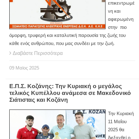
επικεντρωμέ
νη και
αφιερωμένη
στην πιο
όμορφη, τρυφερή και καταλυτική παρουσία της ζωής του
κάθε ενός ανθρώπου, που μας συνδέει με την ζωή.
Διαβάστε Περισσότερα
09
Μαϊος
2025
Ε.Π.Σ. Κοζάνης: Την Κυριακή ο μεγάλος
τελικός Κυπέλλου ανάμεσα σε Μακεδονικό
Σιάτιστας και Κοζάνη
Την Κυριακή
11 Μαΐου
2025 θα
διεξαχθεί ο