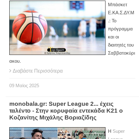
Μπάσκετ
Ε.ΚΑ.Σ.ΔΥ.Μ
.: Το
πρόγραμμα
και οι
διαιτητές του
Σαββατοκύρι
ακου.
Διαβάστε Περισσότερα
09
Μαϊος
2025
monobala.gr: Super League 2... έχεις
ταλέντο - Στην κορυφαία εντεκάδα Κ21 ο
Κοζανίτης Μιχάλης Βοριαζίδης
Η
Super