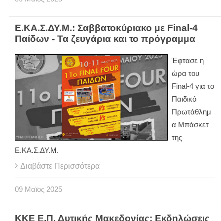
Ε.ΚΑ.Σ.ΔΥ.Μ.: Σαββατοκύριακο με Final-4
Παίδων - Τα ζευγάρια και το πρόγραμμα
Έφτασε η
ώρα του
Final-4 για το
Παιδικό
Πρωτάθλημ
α Μπάσκετ
της
Ε.ΚΑ.Σ.ΔΥ.Μ.
Διαβάστε Περισσότερα
09
Μαϊος
2025
ΚΚΕ Ε.Π. Δυτικής Μακεδονίας: Εκδηλώσεις