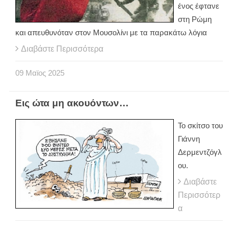
ένος έφτανε
στη Ρώμη
και απευθυνόταν στον Μουσολίνι με τα παρακάτω λόγια
Διαβάστε Περισσότερα
09
Μαϊος
2025
Εις ώτα μη ακουόντων…
Το σκίτσο του
Γιάννη
Δερμεντζόγλ
ου.
Διαβάστε
Περισσότερ
α