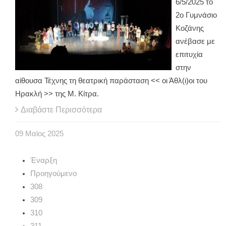
6/5/2025 το
2ο Γυμνάσιο
Κοζάνης
ανέβασε με
επιτυχία
στην
αίθουσα Τέχνης τη θεατρική παράσταση << οι Άθλ(ι)οι του
Ηρακλή >> της Μ. Κίτρα.
Διαβάστε Περισσότερα
09
Μαϊος
2025
Έναρξη
Προηγούμενο
308
309
310
311