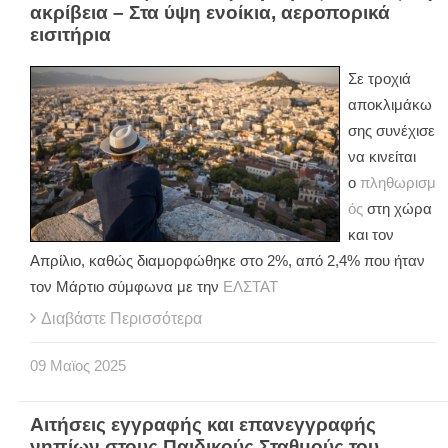
ακρίβεια – Στα ύψη ενοίκια, αεροπορικά
εισιτήρια
Σε τροχιά
αποκλιμάκω
σης συνέχισε
να κινείται
ο
πληθωρισμ
ός
στη χώρα
και τον
Απρίλιο, καθώς διαμορφώθηκε στο 2%, από 2,4% που ήταν
τον Μάρτιο σύμφωνα με την
ΕΛΣΤΑΤ
Διαβάστε Περισσότερα
09
Μαϊος
2025
Αιτήσεις εγγραφής και επανεγγραφής
νηπίων στους Παιδικούς Σταθμούς του