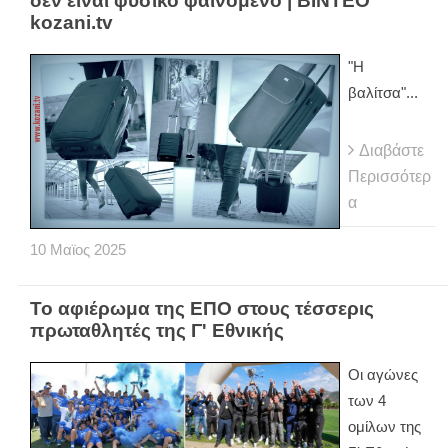
δεν είναι φυσικό φαινόμενο | ΒΙΝΤΕΟ
kozani.tv
"Η
βαλίτσα"...
Διαβάστε
Περισσότερ
α
10
Μαϊος
2025
Το αφιέρωμα της ΕΠΟ στους τέσσερις
πρωταθλητές της Γ' Εθνικής
Οι αγώνες
των 4
ομίλων της