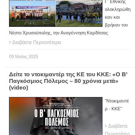
Γ΄ Εθνικής
ολοκληρώθη
καν και
βρήκαν τον
Νέστο Χρυσούπολης, την Αναγέννηση Καρδίτσας
Διαβάστε Περισσότερα
09
Μαϊος
2025
Δείτε το ντοκιμαντέρ της ΚΕ του ΚΚΕ: «Ο Β’
Παγκόσμιος Πόλεμος – 80 χρόνια μετά»
(video)
"Ντοκιμαντέ
ρ - ΚΚΕ"
Διαβάστε
Περισσότερ