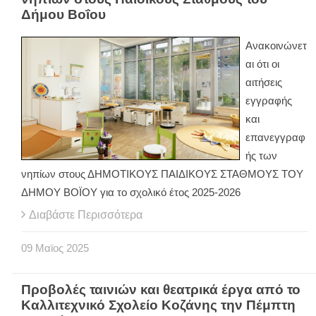
Δήμου Βοΐου
Ανακοινώνετ
αι ότι οι
αιτήσεις
εγγραφής
και
επανεγγραφ
ής των
νηπίων στους ΔΗΜΟΤΙΚΟΥΣ ΠΑΙΔΙΚΟΥΣ ΣΤΑΘΜΟΥΣ ΤΟΥ
ΔΗΜΟΥ ΒΟΪΟΥ για το σχολικό έτος 2025-2026
Διαβάστε Περισσότερα
09
Μαϊος
2025
Προβολές ταινιών και θεατρικά έργα από το
Καλλιτεχνικό Σχολείο Κοζάνης την Πέμπτη