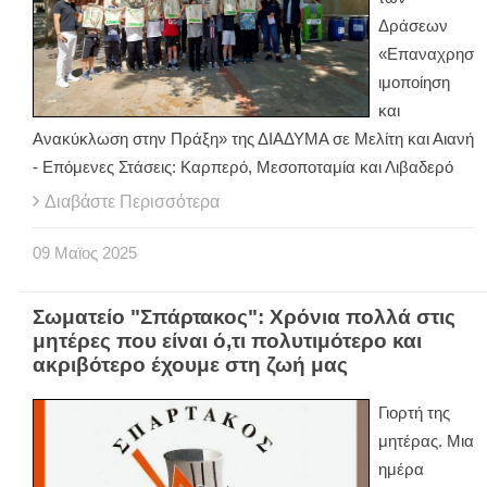
Δράσεων
«Επαναχρησ
ιμοποίηση
και
Ανακύκλωση στην Πράξη» της ΔΙΑΔΥΜΑ σε Μελίτη και Αιανή
- Επόμενες Στάσεις: Καρπερό, Μεσοποταμία και Λιβαδερό
Διαβάστε Περισσότερα
09
Μαϊος
2025
Σωματείο "Σπάρτακος": Χρόνια πολλά στις
μητέρες που είναι ό,τι πολυτιμότερο και
ακριβότερο έχουμε στη ζωή μας
Γιορτή της
μητέρας. Μια
ημέρα