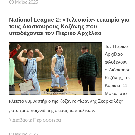
09
Μαϊος
2025
National League 2: «Τελευταία» ευκαιρία για
τους Διόσκουρους Κοζάνης που
υποδέχονται τον Πιερικό Αρχέλαο
Τον Πιερικό
Αρχέλαο
φιλοξενούν
οι Διόσκουροι
Κοζάνης, την
Κυριακή 11
Μαΐου, στο
κλειστό γυμναστήριο της Κοζάνης «Ιωάννης Σκαρκαλάς»
, στο τρίτο παιχνίδι της σειράς των τελικών.
Διαβάστε Περισσότερα
09
Μαϊος
2025