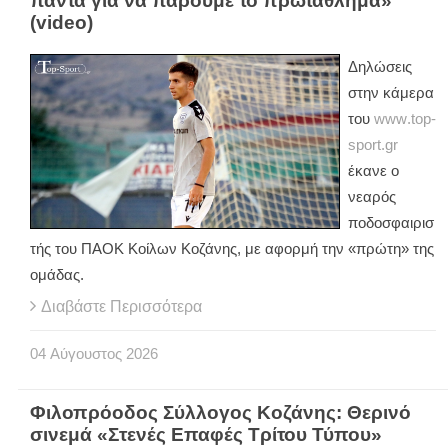
πάντα για να πάρουμε το πρωτάθλημα»
(video)
Δηλώσεις
στην κάμερα
του
www
.
top
-
sport
.
gr
έκανε ο
νεαρός
ποδοσφαιρισ
τής του ΠΑΟΚ Κοίλων Κοζάνης, με αφορμή την «πρώτη» της
ομάδας.
Διαβάστε Περισσότερα
04
Αύγουστος
2026
Φιλοπρόοδος Σύλλογος Κοζάνης: Θερινό
σινεμά «Στενές Επαφές Τρίτου Τύπου»