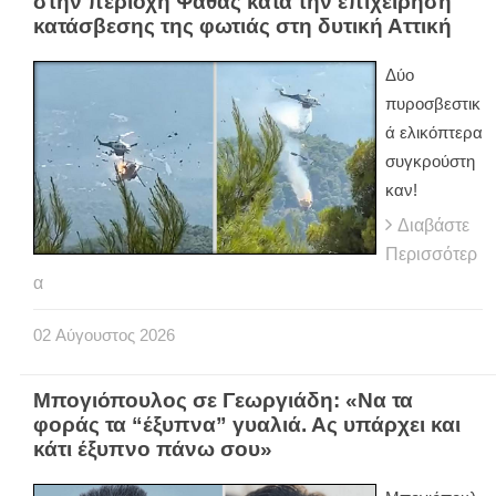
στην περιοχή Ψάθας κατά την επιχείρηση
κατάσβεσης της φωτιάς στη δυτική Αττική
Δύο
πυροσβεστικ
ά ελικόπτερα
συγκρούστη
καν!
Διαβάστε
Περισσότερ
α
02
Αύγουστος
2026
Μπογιόπουλος σε Γεωργιάδη: «Να τα
φοράς τα “έξυπνα” γυαλιά. Ας υπάρχει και
κάτι έξυπνο πάνω σου»