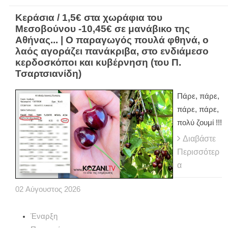
Κεράσια / 1,5€ στα χωράφια του
Μεσοβούνου -10,45€ σε μανάβικο της
Αθήνας... | Ο παραγωγός πουλά φθηνά, ο
λαός αγοράζει πανάκριβα, στο ενδιάμεσο
κερδοσκόποι και κυβέρνηση (του Π.
Τσαρτσιανίδη)
Πάρε, πάρε,
πάρε, πάρε,
πολύ ζουμί !!!
Διαβάστε
Περισσότερ
α
02
Αύγουστος
2026
Έναρξη