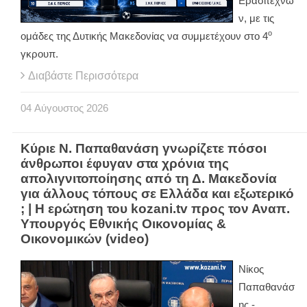
Ερασιτεχνώ
ν, με τις
ο
ομάδες της Δυτικής Μακεδονίας να συμμετέχουν στο 4
γκρουπ.
Διαβάστε Περισσότερα
04
Αύγουστος
2026
Κύριε Ν. Παπαθανάση γνωρίζετε πόσοι
άνθρωποι έφυγαν στα χρόνια της
απολιγνιτοποίησης από τη Δ. Μακεδονία
για άλλους τόπους σε Ελλάδα και εξωτερικό
; | Η ερώτηση του kozani.tv προς τον Αναπ.
Υπουργός Εθνικής Οικονομίας &
Οικονομικών (video)
Νίκος
Παπαθανάσ
ης -