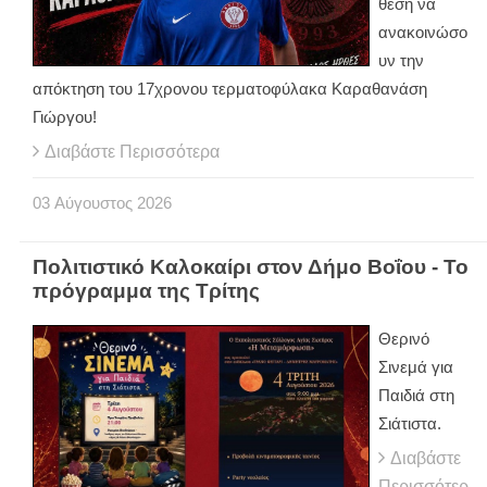
θέση να
ανακοινώσο
υν την
απόκτηση του 17χρονου τερματοφύλακα Καραθανάση
Γιώργου!
Διαβάστε Περισσότερα
03
Αύγουστος
2026
Πολιτιστικό Καλοκαίρι στον Δήμο Βοΐου - Το
πρόγραμμα της Τρίτης
Θερινό
Σινεμά για
Παιδιά στη
Σιάτιστα.
Διαβάστε
Περισσότερ