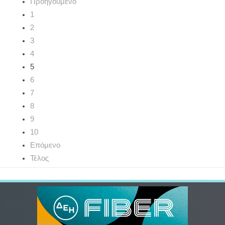
Προηγούμενο
1
2
3
4
5
6
7
8
9
10
Επόμενο
Τέλος