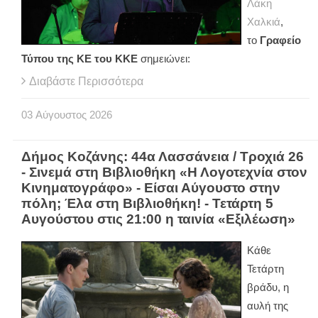
Λάκη
Χαλκιά
,
το
Γραφείο
Τύπου της ΚΕ του ΚΚΕ
σημειώνει:
Διαβάστε Περισσότερα
03
Αύγουστος
2026
Δήμος Κοζάνης: 44α Λασσάνεια / Τροχιά 26
- Σινεμά στη Βιβλιοθήκη «Η Λογοτεχνία στον
Κινηματογράφο» - Είσαι Αύγουστο στην
πόλη; Έλα στη Βιβλιοθήκη! - Τετάρτη 5
Αυγούστου στις 21:00 η ταινία «Εξιλέωση»
Κάθε
Τετάρτη
βράδυ, η
αυλή της