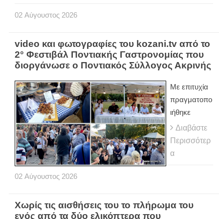
02
Αύγουστος
2026
video και φωτογραφίες του kozani.tv από το
2° Φεστιβάλ Ποντιακής Γαστρονομίας που
διοργάνωσε ο Ποντιακός Σύλλογος Ακρινής
Με επιτυχία
πραγματοπο
ιήθηκε
Διαβάστε
Περισσότερ
α
02
Αύγουστος
2026
Χωρίς τις αισθήσεις του το πλήρωμα του
ενός από τα δύο ελικόπτερα που