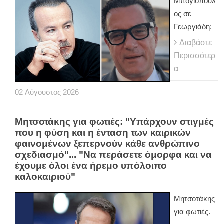
Μπογιόπουλ
ος σε
Γεωργιάδη:
Διαβάστε
Περισσότερ
α
02
Αύγουστος
2026
Μητσοτάκης για φωτιές: "Υπάρχουν στιγμές
που η φύση και η ένταση των καιρικών
φαινομένων ξεπερνούν κάθε ανθρώπινο
σχεδιασμό"... "Να περάσετε όμορφα και να
έχουμε όλοι ένα ήρεμο υπόλοιπο
καλοκαιριού"
Μητσοτάκης
για φωτιές.