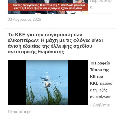
Περισσότερ
α
03
Αύγουστος
2026
Το ΚΚΕ για την σύγκρουση των
ελικοπτέρων: Η μάχη με τις φλόγες είναι
άνιση εξαιτίας της έλλειψης σχεδίου
αντιπυρικής θωράκισης
Το
Γραφείο
Τύπου της
ΚΕ του
ΚΚΕ
εξέδωσ
ε την εξής
ανακοίνωση
Διαβάστε
Περισσότερα