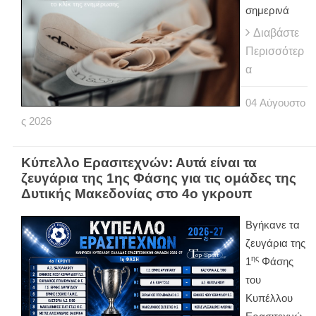
σημερινά
Διαβάστε
Περισσότερ
α
04
Αύγουστο
ς
2026
Κύπελλο Ερασιτεχνών: Αυτά είναι τα
ζευγάρια της 1ης Φάσης για τις ομάδες της
Δυτικής Μακεδονίας στο 4ο γκρουπ
Βγήκανε τα
ζευγάρια της
ης
1
Φάσης
του
Κυπέλλου