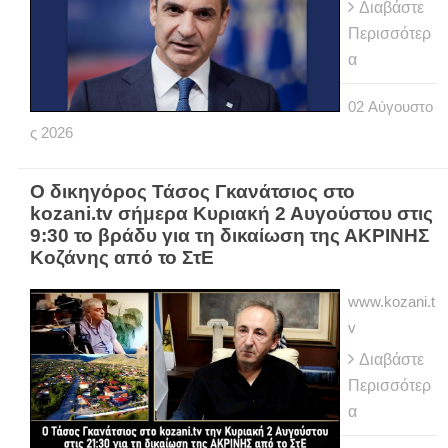
Διαβάστε
Περισσότερ
α
02
Αύγουστο
ς
2026
Ο δικηγόρος Τάσος Γκανάτσιος στο
kozani.tv σήμερα Κυριακή 2 Αυγούστου στις
9:30 το βράδυ για τη δικαίωση της ΑΚΡΙΝΗΣ
Κοζάνης από το ΣτΕ
www.kozani.t
v
Διαβάστε
Περισσότερ
α