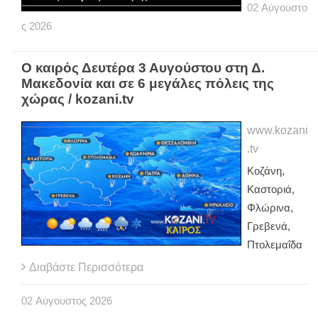
02
Αύγουστο
ς
2026
Ο καιρός Δευτέρα 3 Αυγούστου στη Δ.
Μακεδονία και σε 6 μεγάλες πόλεις της
χώρας / kozani.tv
www.kozani
.tv
Κοζάνη,
Καστοριά,
Φλώρινα,
Γρεβενά,
Πτολεμαΐδα
Διαβάστε Περισσότερα
02
Αύγουστος
2026