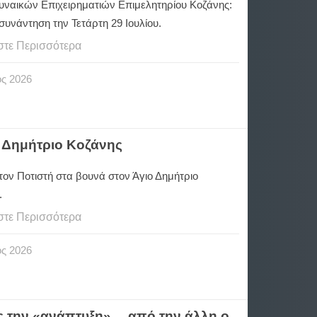
Γυναικών Επιχειρηματιών Επιμελητηρίου Κοζάνης:
συνάντηση την Τετάρτη 29 Ιουλίου.
στε Περισσότερα
ος
2026
ο Δημήτριο Κοζάνης
τον Ποτιστή στα βουνά στον Άγιο Δημήτριο
.
στε Περισσότερα
ος
2026
ς την «ανάπτυξη»… από την άλλη ο