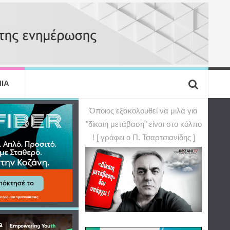
ΙΑ
Όποιος εξακολουθεί να μιλά για
"δίκαιη μετάβαση" είναι στο κόλπο
! [ γράφει ο Π. Τσαρτσιανίδης ]