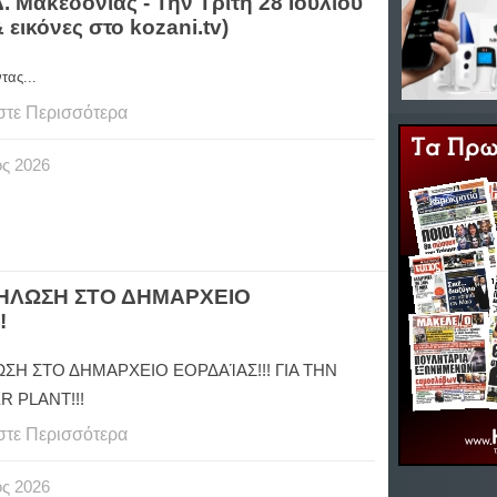
Δ. Μακεδονίας - Την Τρίτη 28 Ιουλίου
& εικόνες στο kozani.tv)
τας...
στε Περισσότερα
ος
2026
ΔΗΛΩΣΗ ΣΤΟ ΔΗΜΑΡΧΕΙΟ
!
ΣΗ ΣΤΟ ΔΗΜΑΡΧΕΙΟ ΕΟΡΔΑΊΑΣ!!! ΓΙΑ ΤΗΝ
 PLANT!!!
στε Περισσότερα
ος
2026