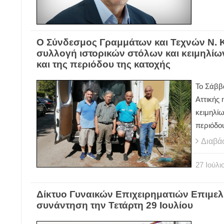
Ο Σύνδεσμος Γραμμάτων και Τεχνών Ν.
συλλογή ιστορικών στόλων και κειμηλίω
και της περιόδου της κατοχής
Το Σάββ
Αττικής
κειμηλί
περιόδο
Διαβά
27
Ιούλι
Δίκτυο Γυναικών Επιχειρηματιών Επιμελ
συνάντηση την Τετάρτη 29 Ιουλίου