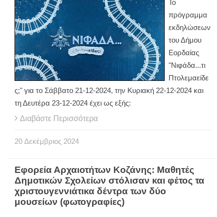
To
πρόγραμμα
εκδηλώσεων
του Δήμου
Εορδαίας
"Νιφάδα...τι
Πτολεμαείδε
ς;" για το Σάββατο 21-12-2024, την Κυριακή 22-12-2024 και
τη Δευτέρα 23-12-2024 έχει ως εξής:
Διαβάστε Περισσότερα
20
Δεκέμβριος
2024
Εφορεία Αρχαιοτήτων Κοζάνης: Μαθητές
Δημοτικών Σχολείων στόλισαν και φέτος τα
χριστουγεννιάτικα δέντρα των δύο
μουσείων (φωτογραφίες)