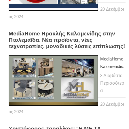
20
Δεκέμβρι
ος
2024
MediaHome Ηρακλής Καλομενίδης στην
Πτολεμαΐδα. Νέα προϊόντα, νέες
τεχνοτροπίες, μοναδικές λύσεις επίπλωσης!
MediaHome
Kalomenidis.
Διαβάστε
Περισσότερ
α
20
Δεκέμβρι
ος
2024
Χριστόφορος Ζαραλίκος: 'Ή ΜΕ ΤΑ