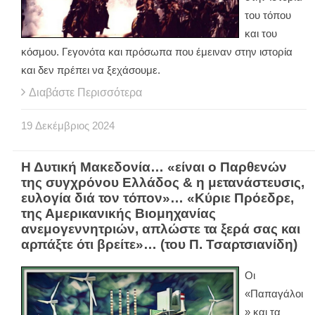
του τόπου
και του
κόσμου. Γεγονότα και πρόσωπα που έμειναν στην ιστορία
και δεν πρέπει να ξεχάσουμε.
Διαβάστε Περισσότερα
19
Δεκέμβριος
2024
Η Δυτική Μακεδονία… «είναι ο Παρθενών
της συγχρόνου Ελλάδος & η μετανάστευσις,
ευλογία διά τον τόπον»… «Κύριε Πρόεδρε,
της Αμερικανικής Βιομηχανίας
ανεμογεννητριών, απλώστε τα ξερά σας και
αρπάξτε ότι βρείτε»… (του Π. Τσαρτσιανίδη)
Οι
«Παπαγάλοι
» και τα