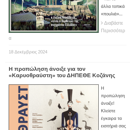
άλλα τοπικά
«πουλιά»...
Διαβάστε
Περισσότερ
α
18
Δεκέμβριος
2024
Η προπώληση άνοιξε για τον
«Καρυοθραύστη» του ΔΗΠΕΘΕ Κοζάνης
Η
προπώληση
άνοιξε!
Κλείστε
έγκαιρα τα
εισιτήριά σας