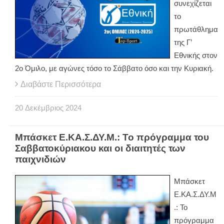
συνεχίζεται
το
πρωτάθλημα
της Γ’
Εθνικής στον
2ο Όμιλο, με αγώνες τόσο το Σάββατο όσο και την Κυριακή.
Διαβάστε Περισσότερα
20
Δεκέμβριος
2024
Μπάσκετ Ε.ΚΑ.Σ.ΔΥ.Μ.: Το πρόγραμμα του
Σαββατοκύριακου και οι διαιτητές των
παιχνιδιών
Μπάσκετ
Ε.ΚΑ.Σ.ΔΥ.Μ
.: Το
πρόγραμμα