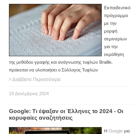
Εκπαιδευτικό
πρόγραμμα
με την
μορφή
σεμιναρίων
για την
εκμάθηση
της μεθόδου γραφής και ανάγνωσης τυφλών Braille,
πρόκειται να υλοποιήσει ο Σύλλογος Τυφλών
Διαβάστε Περισσότερα
19
Δεκέμβριος
2024
Google: Τι έψαξαν οι Έλληνες το 2024 - Οι
κορυφαίες αναζητήσεις
Η
Google
για