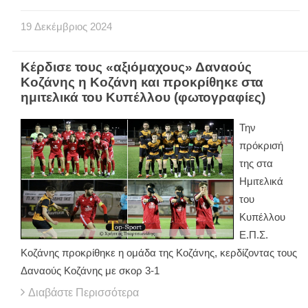
19
Δεκέμβριος
2024
Κέρδισε τους «αξιόμαχους» Δαναούς
Κοζάνης η Κοζάνη και προκρίθηκε στα
ημιτελικά του Κυπέλλου (φωτογραφίες)
Την
πρόκρισή
της στα
Ημιτελικά
του
Κυπέλλου
Ε.Π.Σ.
Κοζάνης προκρίθηκε η ομάδα της Κοζάνης, κερδίζοντας τους
Δαναούς Κοζάνης με σκορ 3-1
Διαβάστε Περισσότερα