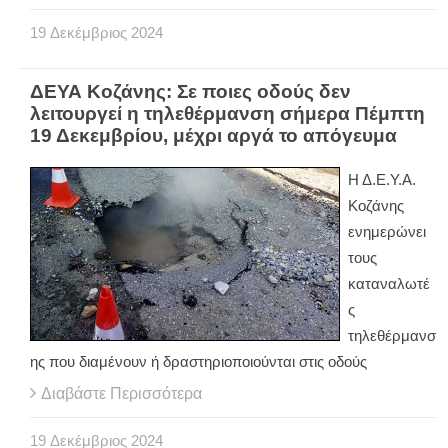
19
Δεκέμβριος
2024
ΔΕΥΑ Κοζάνης: Σε ποιες οδούς δεν
λειτουργεί η τηλεθέρμανση σήμερα Πέμπτη
19 Δεκεμβρίου, μέχρι αργά το απόγευμα
Η Δ.Ε.Υ.Α.
Κοζάνης
ενημερώνει
τους
καταναλωτέ
ς
τηλεθέρμανσ
ης που διαμένουν ή δραστηριοποιούνται στις οδούς
Διαβάστε Περισσότερα
19
Δεκέμβριος
2024