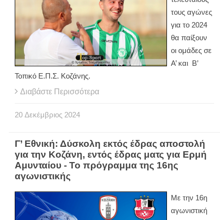
τους αγώνες
για το 2024
θα παίξουν
οι ομάδες σε
Α’ και Β’
Τοπικό Ε.Π.Σ. Κοζάνης.
Διαβάστε Περισσότερα
20
Δεκέμβριος
2024
Γ’ Εθνική: Δύσκολη εκτός έδρας αποστολή
για την Κοζάνη, εντός έδρας ματς για Ερμή
Αμυνταίου - Το πρόγραμμα της 16ης
αγωνιστικής
Με την 16η
αγωνιστική