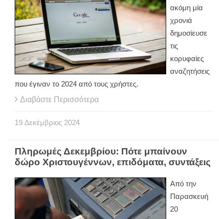
ακόμη μία
χρονιά
δημοσίευσε
τις
κορυφαίες
αναζητήσεις
που έγιναν το 2024 από τους χρήστες.
Διαβάστε Περισσότερα
19
Δεκέμβριος
2024
Πληρωμές Δεκεμβρίου: Πότε μπαίνουν
δώρο Χριστουγέννων, επιδόματα, συντάξεις
Από την
Παρασκευή
20