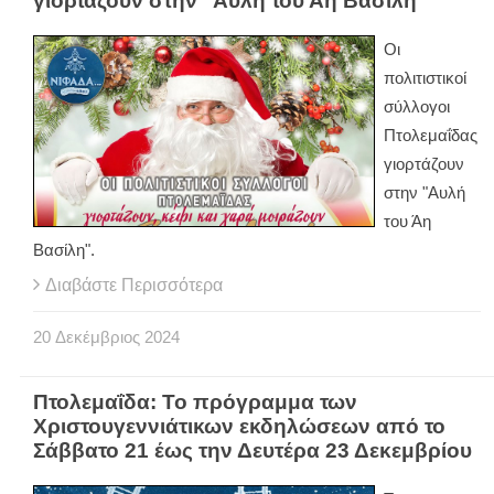
γιορτάζουν στην "Αυλή του Άη Βασίλη"
Οι
πολιτιστικοί
σύλλογοι
Πτολεμαΐδας
γιορτάζουν
στην "Αυλή
του Άη
Βασίλη".
Διαβάστε Περισσότερα
20
Δεκέμβριος
2024
Πτολεμαΐδα: Το πρόγραμμα των
Χριστουγεννιάτικων εκδηλώσεων από το
Σάββατο 21 έως την Δευτέρα 23 Δεκεμβρίου