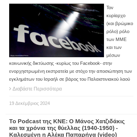
Τον
κυρίαρχο
(και βρώμικο
ρόλο) ρόλο
των ΜΜΕ
και των
μέσων
κοινωνικής δικτύωσης -κυρίως του Facebook- στην
ενορχηστρωμένη εκστρατεία με στόχο την αποσιώπηση των
εγκλημάτων του Ισραήλ σε βάρος του Παλαιστινιακού λαού
Διαβάστε Περισσότερα
19
Δεκέμβριος
2024
Το Podcast της ΚΝΕ: Ο Μάνος Χατζιδάκις
και τα χρόνια της θύελλας (1940-1950) -
Καλεσμένη η Αλέκα Παπαρήγα (video)