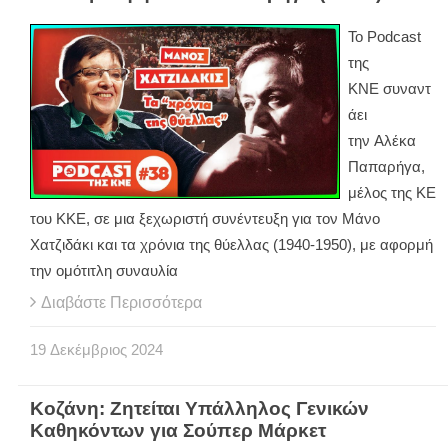
Το Podcast
της
ΚΝΕ συναντ
άει
την Αλέκα
Παπαρήγα,
μέλος της ΚΕ
του ΚΚΕ, σε μια ξεχωριστή συνέντευξη για τον Μάνο
Χατζιδάκι και τα χρόνια της θύελλας (1940-1950), με αφορμή
την ομότιτλη συναυλία
Διαβάστε Περισσότερα
19
Δεκέμβριος
2024
Κοζάνη: Ζητείται Υπάλληλος Γενικών
Καθηκόντων για Σούπερ Μάρκετ