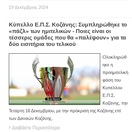
19
Δεκέμβριος
2024
Κύπελλο Ε.Π.Σ. Κοζάνης: Συμπληρώθηκε το
«πάζλ» των ημιτελικών - Ποιες είναι οι
τέσσερις ομάδες που θα «παλέψουν» για τα
δύο εισιτήρια του τελικού
Ολοκληρώθ
ηκε η
προημιτελική
φάση του
Κυπέλλου
Ε.Π.Σ.
Κοζάνης, την
Τετάρτη 18 Δεκεμβρίου, με την πρόκριση της Κοζάνης επί
των Δαναών Κοζάνης.
Διαβάστε Περισσότερα