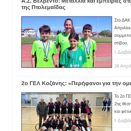
Α.Σ. Βελβεντό: Μετάλλια και εμπειρίες 
της Πτολεμαΐδας
Στο ΔΑΚ
Απριλίου
συμμετο
στίβου.
Διαβά
28
Απρίλ
2ο ΓΕΛ Κοζάνης: «Περήφανοι για την ομ
Το 2ο Γ
2ης θέση
και φέτο
Διαβά