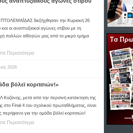
στους αναπτυξιακούς αγώνες στίβου
 ΠΤΟΛΕΜΑΪ́ΔΑΣ διεξήχθησαν την Κυριακή 26
 και οι αναπτυξιακοί αγώνες στίβου με τη
χή πολλών αθλητών μας από το μικρό τμήμα
στε Περισσότερα
ιος
2026
άδα βόλεϊ κοριτσιών!»
ΕΛ Κοζάνης, μετά από την περσινή κατάκτηση της
ς στο Final 4 του σχολικού πρωταθλήματος, είναι
ς περήφανο για την ομάδα βόλεϊ κοριτσιών!
στε Περισσότερα