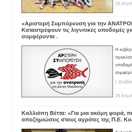
28
Απρίλ
«Αριστερή Συμπόρευση για την ΑΝΑΤΡΟΠ
Καταστρέφουν τις λιγνιτικές υποδομές για
συμφέροντα .
Η κυβέρ
προκλητι
υποδομές
συμφέρ
Διαβά
28
Απρίλ
Καλλιόπη Βέττα: «Για μια ακόμη φορά, 
αποζημιώσεις στους αγρότες της Π.Ε. Κ