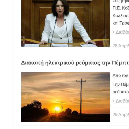
Συζητήθ
Π.Ε. Κο
Καλλιόπ
και Τρο
Διαβά
28
Απρίλ
Διακοπή ηλεκτρικού ρεύματος την Πέμπτ
Από τον
Tην Πέμ
ρεύματο
Διαβά
28
Απρίλ