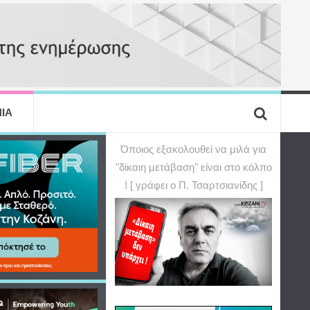
ΙΑ
Όποιος εξακολουθεί να μιλά για
"δίκαιη μετάβαση" είναι στο κόλπο
! [ γράφει ο Π. Τσαρτσιανίδης ]