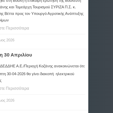
ηκε στη Βουλή η επίκαιρη ερώτηση της Βουλευτή
ζάνης και Τομεάρχη Τουρισμού ΣΥΡΙΖΑ Π.Σ. κ.
ης Βέττα προς τον Υπουργό Αγροτικής Ανάπτυξης
φίμων
στε Περισσότερα
ιος
2026
η 30 Απριλίου
 ΔΕΔΔΗΕ Α.Ε./Περιοχή Κοζάνης ανακοινώνεται ότι:
πτη 30-04-2026 θα γίνει διακοπή ηλεκτρικού
ς
στε Περισσότερα
ιος
2026