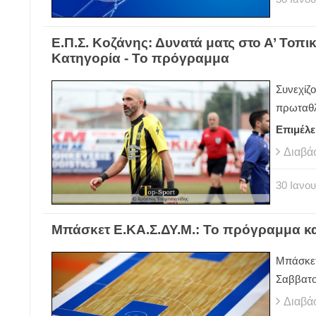
Ε.Π.Σ. Κοζάνης: Δυνατά ματς στο Α’ Τοπι
Κατηγορία - Το πρόγραμμα
Συνεχίζ
πρωταθλ
Επιμέλε
Διαβά
30
Ιανου
Μπάσκετ Ε.ΚΑ.Σ.ΔΥ.Μ.: Το πρόγραμμα και
Μπάσκετ 
Σαββατο
Διαβά