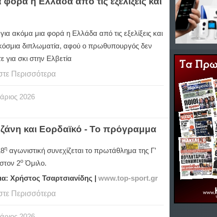
φορά η Ελλάδα από τις εξελίξεις και
ια ακόμα μια φορά η Ελλάδα από τις εξελίξεις και
κόσμια διπλωματία, αφού ο πρωθυπουργός δεν
ε για σκι στην Ελβετία
στε Περισσότερα
άριος
2026
οζάνη και Εορδαϊκό - Το πρόγραμμα
η
18
αγωνιστική συνεχίζεται το πρωτάθλημα της Γ’
ο
στον 2
Όμιλο.
ια: Χρήστος Τσαρτσιανίδης |
www.top-sport.gr
στε Περισσότερα
άριος
2026