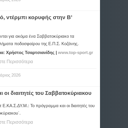
κό, ντέρμπι κορυφής στην Β’
ονται για ακόμα ένα Σαββατοκύριακο τα
ήματα ποδοσφαίρου της Ε.Π.Σ. Κοζάνης.
ια: Χρήστος Τσαρτσιανίδης |
www.top-sport.gr
στε Περισσότερα
άριος
2026
 οι διαιτητές του Σαββατοκύριακου
Ε.ΚΑ.Σ.ΔΥ.Μ.: Το πρόγραμμα και οι διαιτητές του
κύριακου΄.
στε Περισσότερα