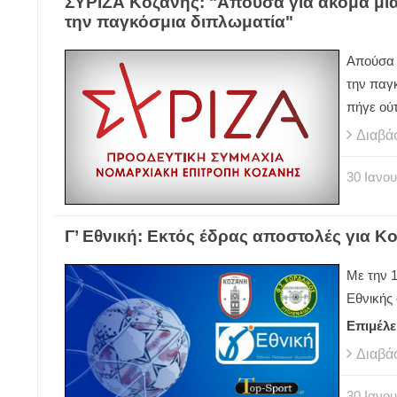
ΣΥΡΙΖΑ Κοζάνης: "Απούσα για ακόμα μια 
την παγκόσμια διπλωματία"
Απούσα γ
την παγ
πήγε ούτ
Διαβά
30
Ιανου
Γ’ Εθνική: Εκτός έδρας αποστολές για Κ
Με την 
Εθνικής 
Επιμέλε
Διαβά
30
Ιανου