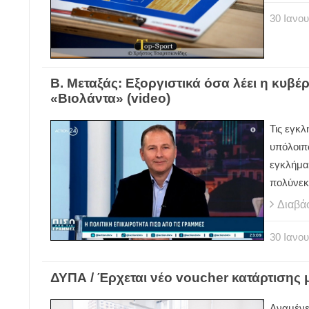
30
Ιανου
Β. Μεταξάς: Εξοργιστικά όσα λέει η κυβέ
«Βιολάντα» (video)
Τις εγκλ
υπόλοιπ
εγκλήμα
πολύνεκ
Διαβά
30
Ιανου
ΔΥΠΑ / Έρχεται νέο voucher κατάρτισης 
Αναμένε