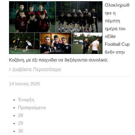
Ολοκληρώθ
ηκε η
πέμπτη
ημέρα του
«Elite
Football Cup
6x6» στην
Κοζάνη, με έξι παιχνίδια να διεξάγονται συνολικά.
Διαβάστε Περισσότερα
14
Ιούνιος
2026
Έναρξη
Προηγούμενο
28
29
30