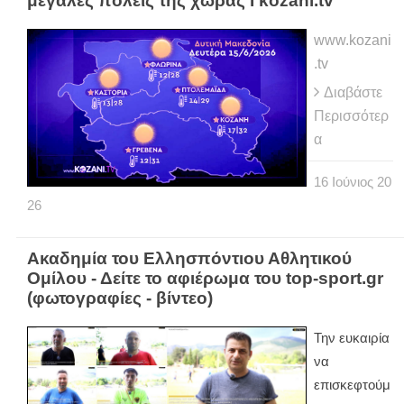
μεγάλες πόλεις της χώρας Ι kozani.tv
www.kozani
.tv
Διαβάστε
Περισσότερ
α
16
Ιούνιος
20
26
Ακαδημία του Ελλησπόντιου Αθλητικού
Ομίλου - Δείτε το αφιέρωμα του top-sport.gr
(φωτογραφίες - βίντεο)
Την ευκαιρία
να
επισκεφτούμ