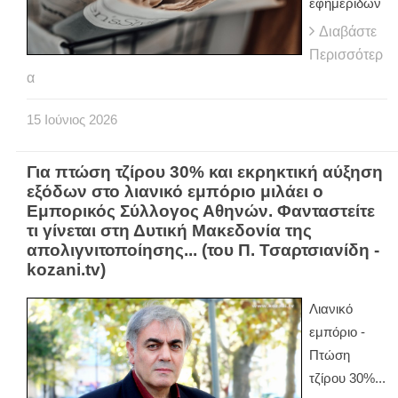
εφημερίδων
Διαβάστε
Περισσότερ
α
15
Ιούνιος
2026
Για πτώση τζίρου 30% και εκρηκτική αύξηση
εξόδων στο λιανικό εμπόριο μιλάει ο
Εμπορικός Σύλλογος Αθηνών. Φανταστείτε
τι γίνεται στη Δυτική Μακεδονία της
απολιγνιτοποίησης... (του Π. Τσαρτσιανίδη -
kozani.tv)
Λιανικό
εμπόριο -
Πτώση
τζίρου 30%...