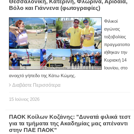
Θεσσαλονίκη, Κατερίνη, Φλώρινα, Αριδαία,
Βόλο και Γιάννενα (φωτογραφίες)
Φιλικοί
αγώνας
τοξοβολίας
πραγματοπο
ιήθηκαν την
Κυριακή 14
Ιουνίου, στο
ανοιχτό γήπεδο της Κάτω Κώμης.
Διαβάστε Περισσότερα
15
Ιούνιος
2026
ΠΑΟΚ Κοίλων Κοζάνης: "Δυνατά φιλικά τεστ
για τα τμήματα της Ακαδημίας μας απέναντι
στην ΠΑΕ ΠΑΟΚ"