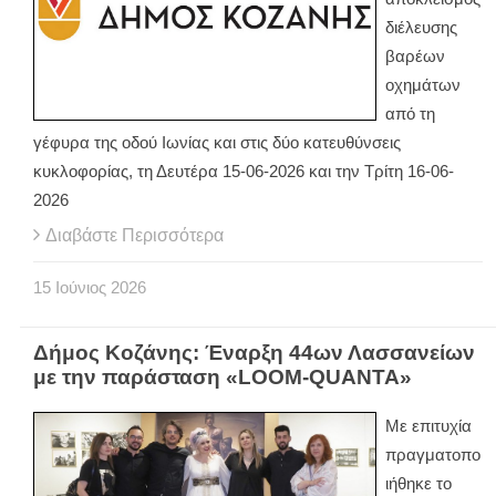
διέλευσης
βαρέων
οχημάτων
από τη
γέφυρα της οδού Ιωνίας και στις δύο κατευθύνσεις
κυκλοφορίας, τη Δευτέρα 15-06-2026 και την Τρίτη 16-06-
2026
Διαβάστε Περισσότερα
15
Ιούνιος
2026
Δήμος Κοζάνης: Έναρξη 44ων Λασσανείων
με την παράσταση «LOOM-QUANTA»
Με επιτυχία
πραγματοπο
ιήθηκε το