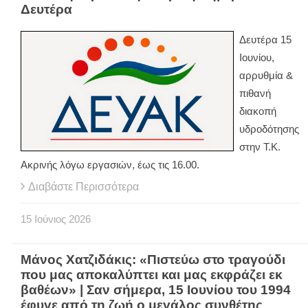
Δευτέρα
Δευτέρα 15
Ιουνίου,
αρρυθμία &
πιθανή
διακοπή
υδροδότησης
στην Τ.Κ.
Ακρινής λόγω εργασιών, έως τις 16.00.
Διαβάστε Περισσότερα
15
Ιούνιος
2026
Μάνος Χατζιδάκις: «Πιστεύω στο τραγούδι
που μας αποκαλύπτει και μας εκφράζει εκ
βαθέων» | Σαν σήμερα, 15 Ιουνίου του 1994
έφυγε από τη ζωή ο μεγάλος συνθέτης