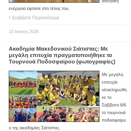
αθλητική
ενέργεια έφτασε στο τέλος του.
Διαβάστε Περισσότερα
15
Ιούνιος
2026
Ακαδημία Μακεδονικού Σιάτιστας: Με
μεγάλη επιτυχία πραγματοποιήθηκε το
Τουρνουά Ποδοσφαίρου (φωτογραφίες)
Με μεγάλη
επιτυχία
ολοκληρώθη
κε το
Σάββατο 6/6
το τουρνουά
ποδοσφαίρο
υ της ακαδημίας Σιάτιστας.