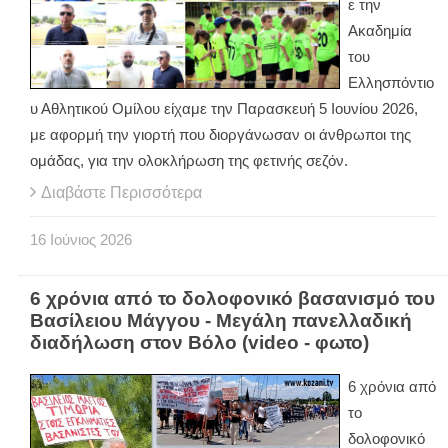
ε την
Ακαδημία
του
Ελλησπόντιο
υ Αθλητικού Ομίλου είχαμε την Παρασκευή 5 Ιουνίου 2026,
με αφορμή την γιορτή που διοργάνωσαν οι άνθρωποι της
ομάδας, για την ολοκλήρωση της φετινής σεζόν.
Διαβάστε Περισσότερα
16
Ιούνιος
2026
6 χρόνια από το δολοφονικό βασανισμό του
Βασίλειου Μάγγου - Μεγάλη πανελλαδική
διαδήλωση στον Βόλο (video - φωτο)
6 χρόνια από
το
δολοφονικό