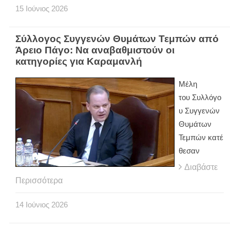
15
Ιούνιος
2026
Σύλλογος Συγγενών Θυμάτων Τεμπών από
Άρειο Πάγο: Να αναβαθμιστούν οι
κατηγορίες για Καραμανλή
Μέλη
του Συλλόγο
υ Συγγενών
Θυμάτων
Τεμπών κατέ
θεσαν
Διαβάστε
Περισσότερα
14
Ιούνιος
2026