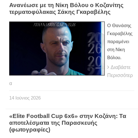
Ανανέωσε με τη Νίκη Βόλου ο Κοζανίτης
τερματοφύλακας Σάκης Γκαραβέλης
Ο Θανάσης
Γκαραβέλης
παραμένει
στη Νίκη
Βόλου.
Διαβάστε
Περισσότερ
α
14
Ιούνιος
2026
«Elite Football Cup 6x6» στην Κοζάνη: Τα
αποτελέσματα της Παρασκευής
(φωτογραφίες)