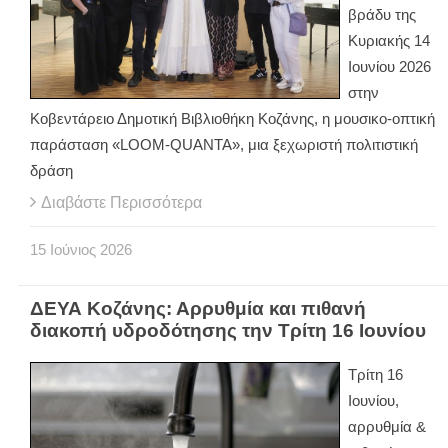
βράδυ της
Κυριακής 14
Ιουνίου 2026
στην
Κοβεντάρειο Δημοτική Βιβλιοθήκη Κοζάνης, η μουσικο-οπτική
παράσταση «LOOM-QUANTA», μια ξεχωριστή πολιτιστική
δράση
Διαβάστε Περισσότερα
15
Ιούνιος
2026
ΔΕΥΑ Κοζάνης: Αρρυθμία και πιθανή
διακοπή υδροδότησης την Τρίτη 16 Ιουνίου
Τρίτη 16
Ιουνίου,
αρρυθμία &