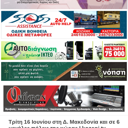
Τρίτη 16 Ιουνίου στη Δ. Μακεδονία και σε 6