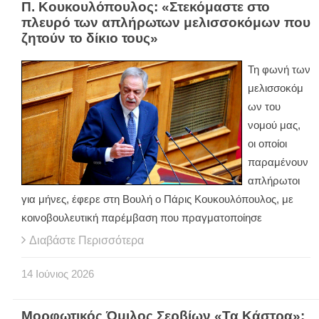
Π. Κουκουλόπουλος: «Στεκόμαστε στο
πλευρό των απλήρωτων μελισσοκόμων που
ζητούν το δίκιο τους»
Τη φωνή των
μελισσοκόμ
ων του
νομού μας,
οι οποίοι
παραμένουν
απλήρωτοι
για μήνες, έφερε στη Βουλή ο Πάρις Κουκουλόπουλος, με
κοινοβουλευτική παρέμβαση που πραγματοποίησε
Διαβάστε Περισσότερα
14
Ιούνιος
2026
Μορφωτικός Όμιλος Σερβίων «Τα Κάστρα»: