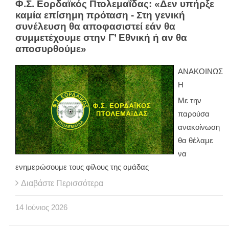
Φ.Σ. Εορδαϊκός Πτολεμαΐδας: «Δεν υπήρξε
καμία επίσημη πρόταση - Στη γενική
συνέλευση θα αποφασιστεί εάν θα
συμμετέχουμε στην Γ’ Εθνική ή αν θα
αποσυρθούμε»
ΑΝΑΚΟΙΝΩΣ
Η
Με την
παρούσα
ανακοίνωση
θα θέλαμε
να
ενημερώσουμε τους φίλους της ομάδας
Διαβάστε Περισσότερα
14
Ιούνιος
2026