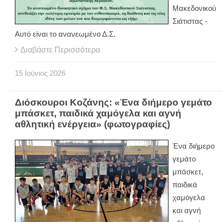
Μακεδονικού
Σιάτιστας -
Αυτό είναι το ανανεωμένο Δ.Σ.
Διαβάστε Περισσότερα
15
Ιούνιος
2026
Διόσκουροι Κοζάνης: «Ένα διήμερο γεμάτο
μπάσκετ, παιδικά χαμόγελα και αγνή
αθλητική ενέργεια» (φωτογραφίες)
Ένα διήμερο
γεμάτο
μπάσκετ,
παιδικά
χαμόγελα
και αγνή