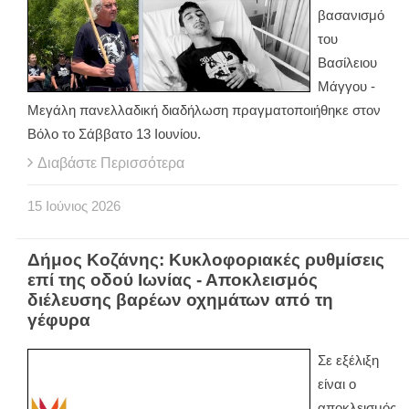
βασανισμό
του
Βασίλειου
Μάγγου -
Μεγάλη πανελλαδική διαδήλωση πραγματοποιήθηκε στον
Βόλο το Σάββατο 13 Ιουνίου.
Διαβάστε Περισσότερα
15
Ιούνιος
2026
Δήμος Κοζάνης: Κυκλοφοριακές ρυθμίσεις
επί της οδού Ιωνίας - Αποκλεισμός
διέλευσης βαρέων οχημάτων από τη
γέφυρα
Σε εξέλιξη
είναι ο
αποκλεισμός