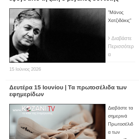
"Μάνος
Χατζιδάκις"
Διαβάστε
Περισσότερ
α
15
Ιούνιος
2026
Δευτέρα 15 Ιουνίου | Τα πρωτοσέλιδα των
εφημερίδων
Διαβάστε τα
σημερινά
Πρωτοσέλιδ
α των