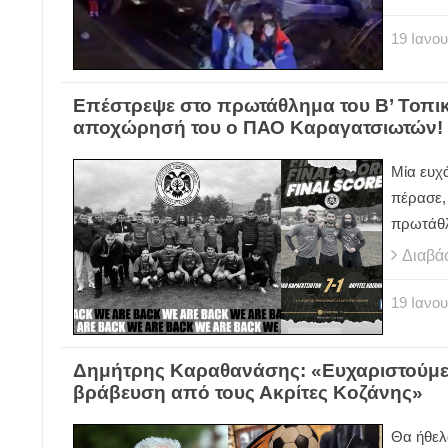
19
Ιανου
Επέστρεψε στο πρωτάθλημα του Β’ Τοπικ
αποχώρησή του ο ΠΑΟ Καραγατσιωτών!
Μία ευχ
πέρασε,
πρωτάθλ
Διαβά
19
Ιανου
Δημήτρης Καραθανάσης: «Ευχαριστούμε α
βράβευση από τους Ακρίτες Κοζάνης»
Θα ήθελ