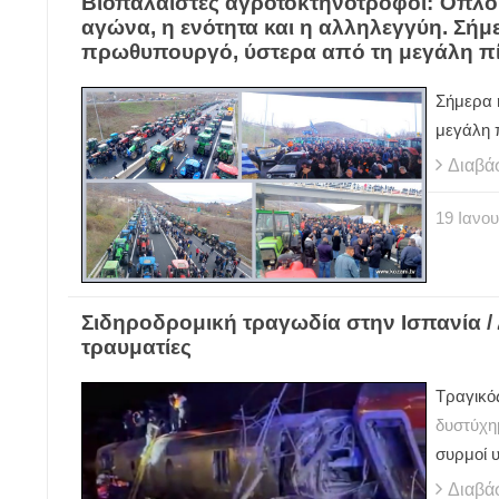
Βιοπαλαιστές αγροτοκτηνοτρόφοι: Όπλο στ
αγώνα, η ενότητα και η αλληλεγγύη. Σήμ
πρωθυπουργό, ύστερα από τη μεγάλη π
Σήμερα 
μεγάλη 
Διαβά
19
Ιανου
Σιδηροδρομική τραγωδία στην Ισπανία /
τραυματίες
Τραγικό
δυστύχη
συρμοί 
Διαβά