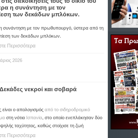
ις διεκδικήσεις τους το δίκιο του
ερα η συνάντηση με τον
ίεση των δεκάδων μπλόκων.
η συνάντηση με τον πρωθυπουργό, ύστερα από τη
πίεση των δεκάδων μπλόκων.
στε Περισσότερα
άριος
2026
 Δεκάδες νεκροί και σοβαρά
ς είναι ο απολογισμός
από το σιδηροδρομικό
μα
στη νότια
Ισπανία
, στο οποίο ενεπλάκησαν δύο
υψηλής ταχύτητας, καθώς στοίχισε τη ζωή
στε Περισσότερα