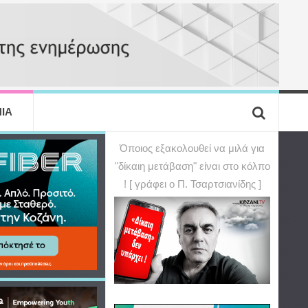
ΙΑ
Όποιος εξακολουθεί να μιλά για
"δίκαιη μετάβαση" είναι στο κόλπο
! [ γράφει ο Π. Τσαρτσιανίδης ]