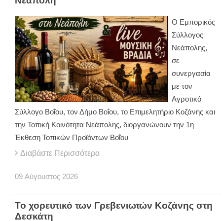
Νεάπολη
Ο Εμπορικός
Σύλλογος
Νεάπολης,
σε
συνεργασία
με τον
Αγροτικό
Σύλλογο Βοΐου, τον Δήμο Βοΐου, το Επιμελητήριο Κοζάνης και
την Τοπική Κοινότητα Νεάπολης, διοργανώνουν την 1η
Έκθεση Τοπικών Προϊόντων Βοΐου
Διαβάστε Περισσότερα
09
Αύγουστος
2026
Το χορευτικό των Γρεβενιωτών Κοζάνης στη
Δεσκάτη