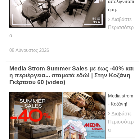
απολιγνιτοπι
ήση:
Διαβάστε
Περισσότερ
α
08
Αύγουστος
2026
Media Strom Summer Sales με έως -40% και
η περιέργεια... σταματά εδώ! | Στην Κοζάνη
Γκέρτσου 60 (video)
Media strom
- Κοζάνη!
Διαβάστε
Περισσότερ
α