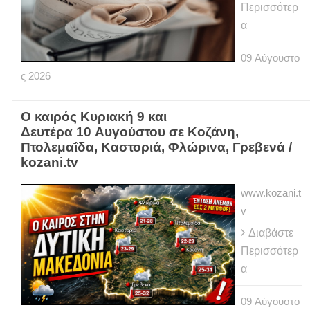
Περισσότερ
α
09
Αύγουστο
ς
2026
Ο καιρός Κυριακή 9 και
Δευτέρα 10 Αυγούστου σε Κοζάνη,
Πτολεμαΐδα, Καστοριά, Φλώρινα, Γρεβενά /
kozani.tv
www.kozani.t
v
Διαβάστε
Περισσότερ
α
09
Αύγουστο