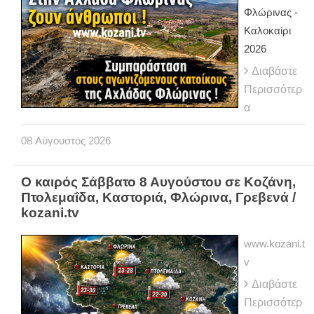
Φλώρινας -
Καλοκαίρι
2026
Διαβάστε
Περισσότερ
α
08
Αύγουστος
2026
Ο καιρός Σάββατο 8 Αυγούστου σε Κοζάνη,
Πτολεμαΐδα, Καστοριά, Φλώρινα, Γρεβενά /
kozani.tv
www.kozani.t
v
Διαβάστε
Περισσότερ