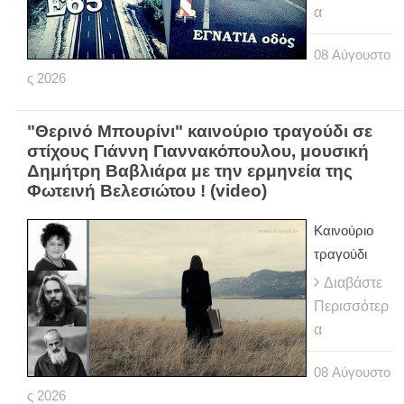
α
08
Αύγουστο
ς
2026
"Θερινό Μπουρίνι" καινούριο τραγούδι σε
στίχους Γιάννη Γιαννακόπουλου, μουσική
Δημήτρη Βαβλιάρα με την ερμηνεία της
Φωτεινή Βελεσιώτου ! (video)
Καινούριο
τραγούδι
Διαβάστε
Περισσότερ
α
08
Αύγουστο
ς
2026