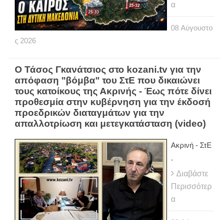
α
08
Αύγουστο
ς
2026
Ο Τάσος Γκανάτσιος στο kozani.tv για την
απόφαση "βόμβα" του ΣτΕ που δικαιώνει
τους κατοίκους της Ακρινής - Έως πότε δίνει
προθεσμία στην κυβέρνηση για την έκδοσή
προεδρικών διαταγμάτων για την
απαλλοτρίωση και μετεγκατάσταση (video)
Ακρινή - ΣτΕ
.
Διαβάστε
Περισσότερ
α