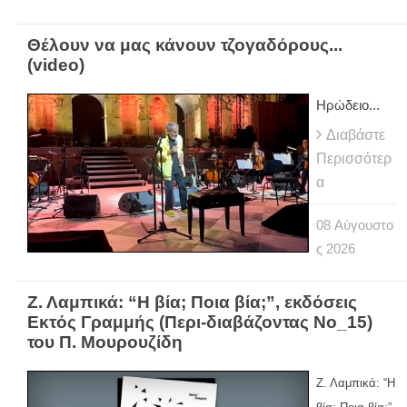
Θέλουν να μας κάνουν τζογαδόρους...
(video)
Ηρώδειο...
Διαβάστε
Περισσότερ
α
08
Αύγουστο
ς
2026
Ζ. Λαμπικά: “Η βία; Ποια βία;”, εκδόσεις
Εκτός Γραμμής (Περι-διαβάζοντας Νο_15)
του Π. Μουρουζίδη
Ζ. Λαμπικά: “Η