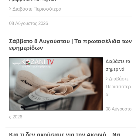
Διαβάστε Περισσότερα
08
Αύγουστος
2026
Σάββατο 8 Αυγούστου | Τα πρωτοσέλιδα των
εφημερίδων
Διαβάστε τα
σημερινά
Διαβάστε
Περισσότερ
α
08
Αύγουστο
ς
2026
Και τι δεν ακούσαμε για την Ακρινή... Να