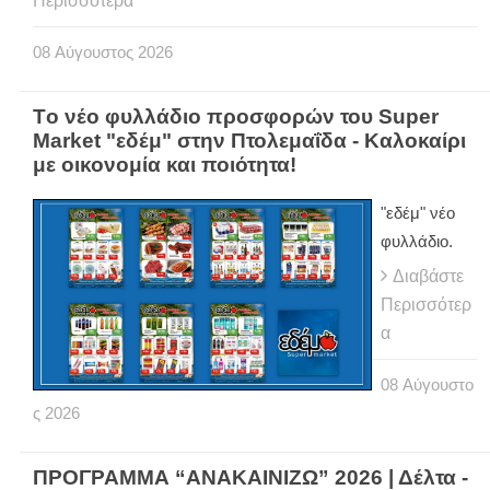
Περισσότερα
08
Αύγουστος
2026
Tο νέο φυλλάδιο προσφορών του Super
Market "εδέμ" στην Πτολεμαΐδα - Καλοκαίρι
με οικονομία και ποιότητα!
"εδέμ" νέο
φυλλάδιο.
Διαβάστε
Περισσότερ
α
08
Αύγουστο
ς
2026
ΠΡΟΓΡΑΜΜΑ “ΑΝΑΚΑΙΝΙΖΩ” 2026 | Δέλτα -