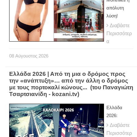
απόλυτη
λύση!
Διαβάστε
Περισσότερ
α
08
Αύγουστος
2026
Ελλάδα 2026 | Από τη μια ο δρόμος προς
την «ανάπτυξη»… από την άλλη ο δρόμος
με τους πορτοκαλί κώνους... (του Παναγιώτη
Τσαρτσιανίδη - kozani.tv)
Ελλάδα
2026:
Διαβάστε
Περισσότερ