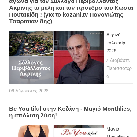
αγώνα για τον Σύλλογο Περιβάλλοντος
Ακρινής τα μέλη και τον πρόεδρό του Κώστα
Πουτακίδη ! (για το kozani.tv Παναγιώτης
Τσαρτσιανίδης)
Ακρινή,
καλοκαίρι
2026
Διαβάστε
Περισσότερ
α
08
Αύγουστος
2026
Be You tiful στην Κοζάνη - Μαγιό Monthlies,
η απόλυτη λύση!
Μαγιό
Monthlies η