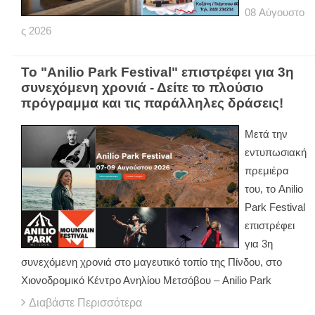
08
Αύγουστο
ς
2026
Το "Anilio Park Festival" επιστρέφει για 3η
συνεχόμενη χρονιά - Δείτε το πλούσιο
πρόγραμμα και τις παράλληλες δράσεις!
Μετά την
εντυπωσιακή
πρεμιέρα
του, το Anilio
Park Festival
επιστρέφει
για 3η
συνεχόμενη χρονιά στο μαγευτικό τοπίο της Πίνδου, στο
Χιονοδρομικό Κέντρο Ανηλίου Μετσόβου – Anilio Park
Διαβάστε Περισσότερα