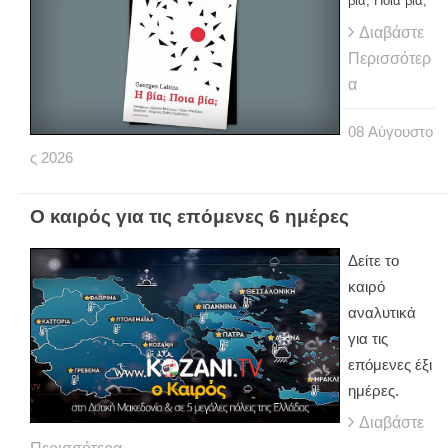
βία; Ποια βία;”
Διαβάστε
Περισσότερ
α
08
Αύγουστο
ς
2026
Ο καιρός για τις επόμενες 6 ημέρες
Δείτε το
καιρό
αναλυτικά
για τις
επόμενες έξι
ημέρες.
Διαβάστε