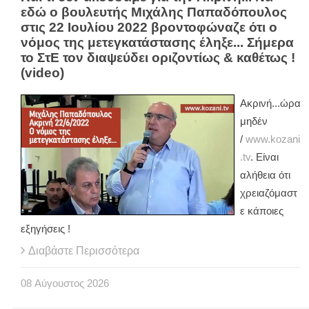
εδώ ο βουλευτής Μιχάλης Παπαδόπουλος
στις 22 Ιουλίου 2022 βροντοφώναζε ότι ο
νόμος της μετεγκατάστασης έληξε... Σήμερα
το ΣτΕ τον διαψεύδει οριζοντίως & καθέτως !
(video)
Ακρινή...ώρα
μηδέν
/
www.kozani
.tv
. Είναι
αλήθεια ότι
χρειαζόμαστ
ε κάποιες
εξηγήσεις !
Διαβάστε Περισσότερα
08
Αύγουστος
2026