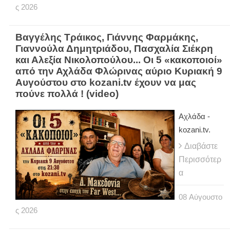
ς
2026
Βαγγέλης Τράικος, Γιάννης Φαρμάκης,
Γιαννούλα Δημητριάδου, Πασχαλία Σιέκρη
και Αλεξία Νικολοπούλου... Οι 5 «κακοποιοί»
από την Αχλάδα Φλώρινας αύριο Κυριακή 9
Αυγούστου στο kozani.tv έχουν να μας
πούνε πολλά ! (video)
Αχλάδα -
kozani.tv.
Διαβάστε
Περισσότερ
α
08
Αύγουστο
ς
2026