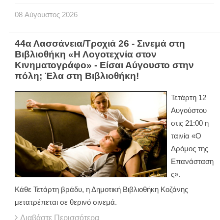
08
Αύγουστος
2026
44α Λασσάνεια/Τροχιά 26 - Σινεμά στη
Βιβλιοθήκη «Η Λογοτεχνία στον
Κινηματογράφο» - Είσαι Αύγουστο στην
πόλη; Έλα στη Βιβλιοθήκη!
Τετάρτη 12
Αυγούστου
στις 21:00 η
ταινία «Ο
Δρόμος της
Επανάσταση
ς».
Κάθε Τετάρτη βράδυ, η Δημοτική Βιβλιοθήκη Κοζάνης
μετατρέπεται σε θερινό σινεμά.
Διαβάστε Περισσότερα