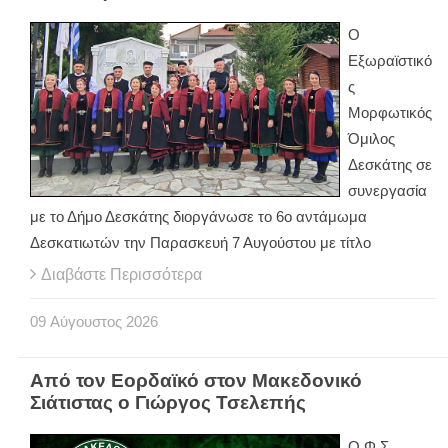
Ο
Εξωραϊστικό
ς
Μορφωτικός
Όμιλος
Δεσκάτης σε
συνεργασία
με το Δήμο Δεσκάτης διοργάνωσε το 6ο αντάμωμα
Δεσκατιωτών την Παρασκευή 7 Αυγούστου με τίτλο
Διαβάστε Περισσότερα
09
Αύγουστος
2026
Από τον Εορδαϊκό στον Μακεδονικό
Σιάτιστας ο Γιώργος Τσελεπής
Ο Φ.Σ.