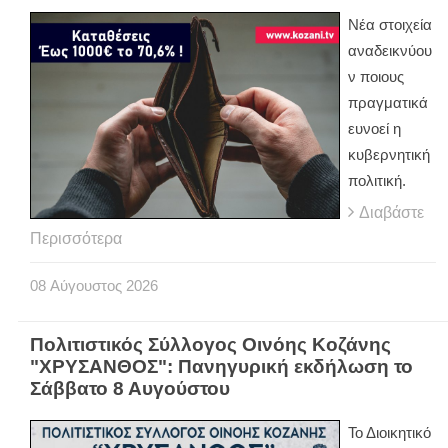
Νέα στοιχεία
αναδεικνύου
ν ποιους
πραγματικά
ευνοεί η
κυβερνητική
πολιτική.
Διαβάστε
Περισσότερα
08
Αύγουστος
2026
Πολιτιστικός Σύλλογος Οινόης Κοζάνης
"ΧΡΥΣΑΝΘΟΣ": Πανηγυρική εκδήλωση το
Σάββατο 8 Αυγούστου
Το Διοικητικό