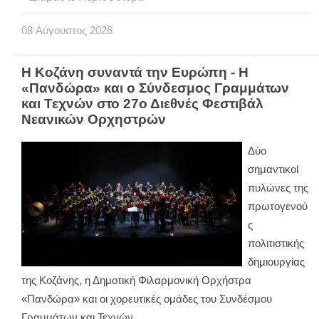
08
Αύγουστος
2026
Η Κοζάνη συναντά την Ευρώπη - Η
«Πανδώρα» και ο Σύνδεσμος Γραμμάτων
και Τεχνών στο 27ο Διεθνές Φεστιβάλ
Νεανικών Ορχηστρών
Δύο
σημαντικοί
πυλώνες της
πρωτογενού
ς
πολιτιστικής
δημιουργίας
της Κοζάνης, η Δημοτική Φιλαρμονική Ορχήστρα
«Πανδώρα» και οι χορευτικές ομάδες του Συνδέσμου
Γραμμάτων και Τεχνών