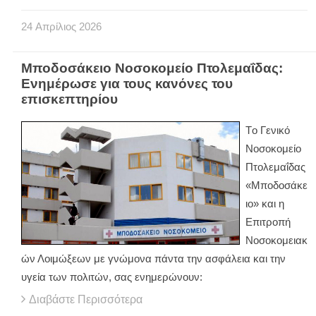
24
Απρίλιος
2026
Μποδοσάκειο Νοσοκομείο Πτολεμαΐδας:
Ενημέρωσε για τους κανόνες του
επισκεπτηρίου
Tο Γενικό
Νοσοκομείο
Πτολεμαΐδας
«Μποδοσάκε
ιο» και η
Επιτροπή
Νοσοκομειακ
ών Λοιμώξεων με γνώμονα πάντα την ασφάλεια και την
υγεία των πολιτών, σας ενημερώνουν:
Διαβάστε Περισσότερα