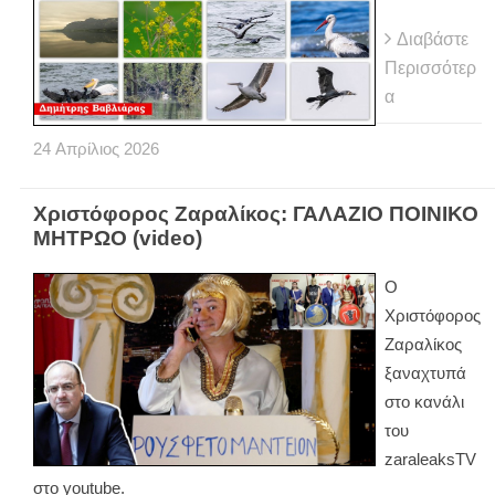
Διαβάστε
Περισσότερ
α
24
Απρίλιος
2026
Χριστόφορος Ζαραλίκος: ΓΑΛΑΖΙΟ ΠΟΙΝΙΚΟ
ΜΗΤΡΩΟ (video)
Ο
Χριστόφορος
Ζαραλίκος
ξαναχτυπά
στο κανάλι
του
zaraleaksTV
στο youtube.