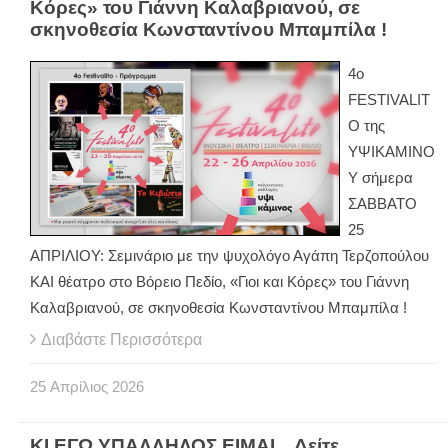
Κόρες» του Γιάννη Καλαβριανού, σε
σκηνοθεσία Κωνσταντίνου Μπαμπίλα !
4ο
FESTIVALIT
O της
ΥΨΙΚΑΜΙΝΟ
Υ σήμερα
ΣΑΒΒΑΤΟ
25
ΑΠΡΙΛΙΟΥ: Σεμινάριο με την ψυχολόγο Αγάπη Τερζοπούλου
ΚΑΙ θέατρο στο Βόρειο Πεδίο, «Γιοι και Κόρες» του Γιάννη
Καλαβριανού, σε σκηνοθεσία Κωνσταντίνου Μπαμπίλα !
Διαβάστε Περισσότερα
25
Απρίλιος
2026
ΚΙ ΕΓΩ ΥΠΑΛΛΗΛΟΣ ΕΙΜΑΙ... Δείτε