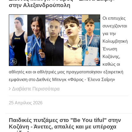
στην Αλεξανδρούπολη
Οι επιτυχίες
συνεχίζονται
για την
Κολυμβητική
Ένωση
Κοζάνης,
καθώς οι
αθλητές και οι αθλήτριές μας πραγματοποίησαν εξαιρετική
εμφάνιση στο Διεθνές Μίτινγκ «Φάρος - Έλενα Σαΐρη»
Διαβάστε Περισσότερα
25
Απρίλιος
2026
Παιδικές πυτζάμες στο "Be You tiful" στην
Κοζάνη - Άνετες, απαλές και με υπέροχα