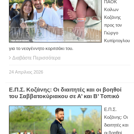
ΠΑΟΚ
Κοίλων
Κοζάνης
προς τον
Γιώργο
Κυπίρτογλου
για το νεογέννητο κοριτσάκι του.
Διαβάστε Περισσότερα
24
Απρίλιος
2026
Ε.Π.Σ. Κοζάνης: Οι διαιτητές και οι βοηθοί
του Σαββατοκύριακου σε Α’ και Β’ Τοπικό
Ε.Π.Σ.
Κοζάνης: Οι
διαιτητές και
οι βοηθοί