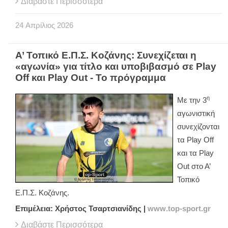
Διαβάστε Περισσότερα
24
Απρίλιος
2026
Α’ Τοπικό Ε.Π.Σ. Κοζάνης: Συνεχίζεται η
«αγωνία» για τίτλο και υποβιβασμό σε Play
Off και Play Out - Το πρόγραμμα
η
Με την 3
αγωνιστική
συνεχίζονται
τα
Play
Off
και τα
Play
Out
στο Α’
Τοπικό
Ε.Π.Σ. Κοζάνης.
Επιμέλεια: Χρήστος Τσαρτσιανίδης |
www
.
top
-
sport
.
gr
Διαβάστε Περισσότερα