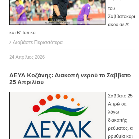
του
Σαββατοκύρι
ακου σε Α’
και Β’ Τοπικό.
Διαβάστε Περισσότερα
24
Απρίλιος
2026
ΔΕΥΑ Κοζάνης: Διακοπή νερού το Σάββατο
25 Απριλίου
Σάββατο 25
Απριλίου,
λόγω
διακοπής
ρεύματος, α
ρρυθμία και