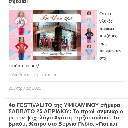
σχέδια!
Οι πιο
γλυκές
παιδικές
πυτζάμες
σας
περιμένουν
στο
κατάστημά μας!
Διαβάστε Περισσότερα
25
Απρίλιος
2026
4ο FESTIVALITO της ΥΨΙΚΑΜΙΝΟΥ σήμερα
ΣΑΒΒΑΤΟ 25 ΑΠΡΙΛΙΟΥ: Το πρωί, σεμινάριο
με την ψυχολόγο Αγάπη Τερζοπούλου - Το
βράδυ, θέατρο στο Βόρειο Πεδίο. «Γιοι και