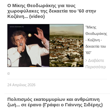
Ο Μίκης Θεοδωράκης για τους
χωροφύλακες της δεκαετία του '60 στην
Κοζάνη... (video)
"Μίκης
Θεοδωράκης
- Κοζάνη -
δεκαετία του
'60"
Διαβάστε
Περισσότερ
α
24
Απρίλιος
2026
Πολιτισμός εκατομμυρίων και ανθρώπινη
ζωή... σε έρανο (Γράφει ο Γιάννης Σιδέρης)