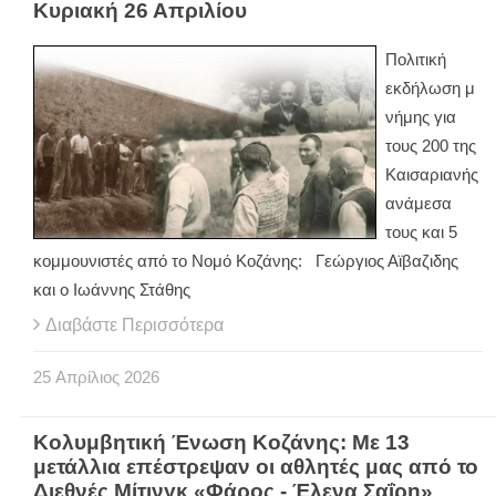
Κυριακή 26 Απριλίου
Πολιτική
εκδήλωση μ
νήμης για
τους 200 της
Καισαριανής
ανάμεσα
τους και 5
κομμουνιστές από το Νομό Κοζάνης: Γεώργιος Αϊβαζιδης
και ο Ιωάννης Στάθης
Διαβάστε Περισσότερα
25
Απρίλιος
2026
Κολυμβητική Ένωση Κοζάνης: Με 13
μετάλλια επέστρεψαν οι αθλητές μας από το
Διεθνές Μίτινγκ «Φάρος - Έλενα Σαΐρη»