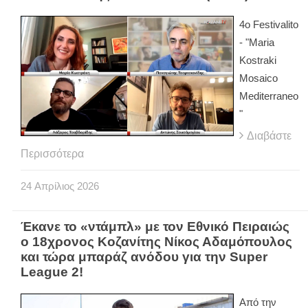
4ο Festivalito
- "Maria
Kostraki
Mosaico
Mediterraneo
"
Διαβάστε
Περισσότερα
24
Απρίλιος
2026
Έκανε το «ντάμπλ» με τον Εθνικό Πειραιώς
ο 18χρονος Κοζανίτης Νίκος Αδαμόπουλος
και τώρα μπαράζ ανόδου για την Super
League 2!
Από την