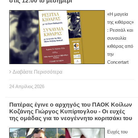
στις 12:00 το μεσημέρι
«Η μαγεία
της κιθάρας»
: Ρεσιτάλ και
συναυλία
κιθάρας από
την
Concertart
Διαβάστε Περισσότερα
24
Απρίλιος
2026
Πατέρας έγινε ο αρχηγός του ΠΑΟΚ Κοίλων
Κοζάνης Γιώργος Κυπίρτογλου - Οι ευχές
της ομάδας για το νεογέννητο κοριτσάκι του
Ευχές του