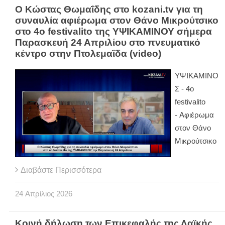
Ο Κώστας Θωμαΐδης στο kozani.tv για τη
συναυλία αφιέρωμα στον Θάνο Μικρούτσικο
στο 4ο festivalito της ΥΨΙΚΑΜΙΝΟΥ σήμερα
Παρασκευή 24 Απριλίου στο πνευματικό
κέντρο στην Πτολεμαΐδα (video)
ΥΨΙΚΑΜΙΝΟ
Σ - 4ο
festivalito
- Αφιέρωμα
στον Θάνο
Μικρούτσικο
Διαβάστε Περισσότερα
24
Απρίλιος
2026
Κοινή δήλωση των Επικεφαλής της Λαϊκής