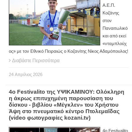
Α.Ε.Π.
Κοζάνης
στον
Παναιτωλικό
και από εκεί
«νταμπλούχ
ος» με τον Εθνικό Πειραιώς ο Κοζανίτης Νίκος Αδαμόπουλος!
Διαβάστε Περισσότερα
24
Απρίλιος
2026
4ο Festivalito της ΥΨΙΚΑΜΙΝΟΥ: Ολόκληρη
η άκρως επιτυχημένη παρουσίαση του
δίσκου - βιβλίου «Μέγκλεν» του Χρήστου
Άψη στο πνευματικό κέντρο Πτολεμαΐδας
(video φωτογραφίες kozani.tv)
4ο Festivalito