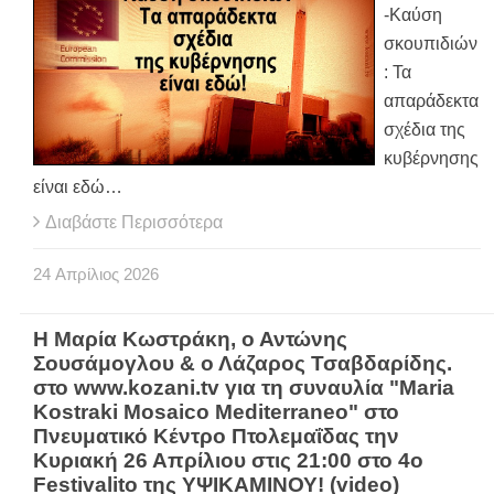
-Καύση
σκουπιδιών
: Τα
απαράδεκτα
σχέδια της
κυβέρνησης
είναι εδώ…
Διαβάστε Περισσότερα
24
Απρίλιος
2026
Η Μαρία Κωστράκη, ο Αντώνης
Σουσάμογλου & ο Λάζαρος Τσαβδαρίδης.
στο www.kozani.tv για τη συναυλία "Maria
Kostraki Mosaico Mediterraneo" στο
Πνευματικό Κέντρο Πτολεμαΐδας την
Κυριακή 26 Απρίλιου στις 21:00 στο 4ο
Festivalito της ΥΨΙΚΑΜΙΝΟΥ! (video)