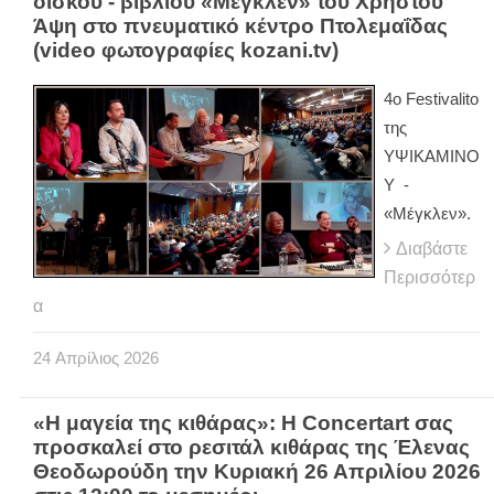
δίσκου - βιβλίου «Μέγκλεν» του Χρήστου
Άψη στο πνευματικό κέντρο Πτολεμαΐδας
(video φωτογραφίες kozani.tv)
4ο Festivalito
της
ΥΨΙΚΑΜΙΝΟ
Υ -
«Μέγκλεν».
Διαβάστε
Περισσότερ
α
24
Απρίλιος
2026
«Η μαγεία της κιθάρας»: Η Concertart σας
προσκαλεί στο ρεσιτάλ κιθάρας της Έλενας
Θεοδωρούδη την Κυριακή 26 Απριλίου 2026