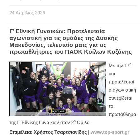
24
Απρίλιος
2026
Γ’ Εθνική Γυναικών: Προτελευταία
αγωνιστική για τις ομάδες της Δυτικής
Μακεδονίας, τελευταίο ματς για τις
πρωταθλήτριες του ΠΑΟΚ Κοίλων Κοζάνης
η
Με την 17
και
προτελευταί
α αγωνιστική
συνεχίζεται
το
πρωτάθλημα
ο
της Γ’ Εθνικής Γυναικών στον 2
Όμιλο.
Επιμέλεια: Χρήστος Τσαρτσιανίδης |
www
.
top
-
sport
.
gr