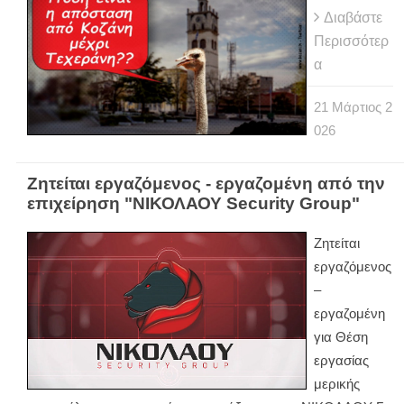
Διαβάστε
Περισσότερ
α
21
Μάρτιος
2
026
Ζητείται εργαζόμενος - εργαζομένη από την
επιχείρηση "ΝΙΚΟΛΑΟΥ Security Group"
Ζητείται
εργαζόμενος
–
εργαζομένη
για Θέση
εργασίας
μερικής