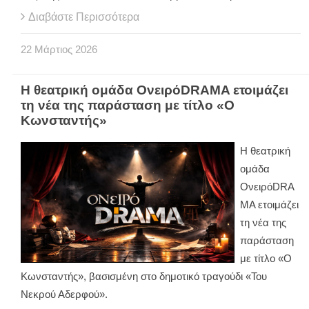
Διαβάστε Περισσότερα
22
Μάρτιος
2026
Η θεατρική ομάδα ΟνειρόDRAMA ετοιμάζει
τη νέα της παράσταση με τίτλο «Ο
Κωνσταντής»
Η θεατρική
ομάδα
ΟνειρόDRA
MA ετοιμάζει
τη νέα της
παράσταση
με τίτλο «Ο
Κωνσταντής», βασισμένη στο δημοτικό τραγούδι «Του
Νεκρού Αδερφού».