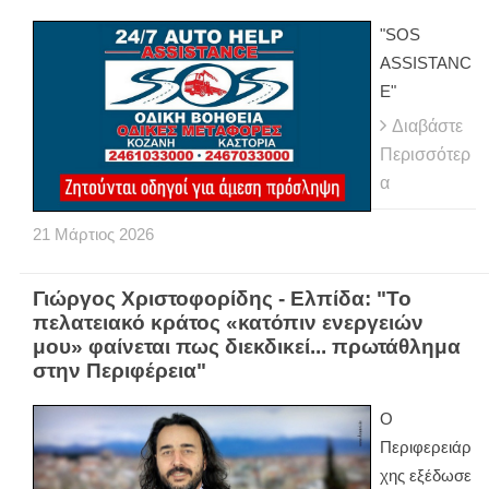
"SOS
ASSISTANC
E"
Διαβάστε
Περισσότερ
α
21
Μάρτιος
2026
Γιώργος Χριστοφορίδης - Ελπίδα: "Το
πελατειακό κράτος «κατόπιν ενεργειών
μου» φαίνεται πως διεκδικεί... πρωτάθλημα
στην Περιφέρεια"
Ο
Περιφερειάρ
χης εξέδωσε