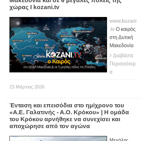
Μακεδονία και σε 6 μεγάλες πόλεις της
χώρας Ι kozani.tv
www.kozani
.tv
Ο καιρός
στη Δυτική
Μακεδονία
Διαβάστε
Περισσότερ
α
23
Μάρτιος
2026
Ένταση και επεισόδια στο ημίχρονο του
«Α.Ε. Γαλατινής - Α.Ο. Κρόκου» | Η ομάδα
του Κρόκου αρνήθηκε να συνεχίσει και
αποχώρησε από τον αγώνα
Μεγάλης