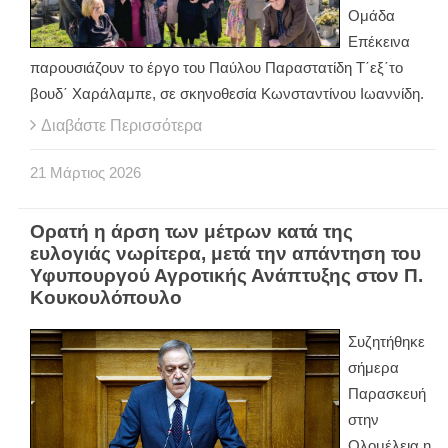
Ομάδα
Επέκεινα
παρουσιάζουν το έργο του Παύλου Παραστατίδη Τ΄εξ΄το
βουδ΄ Χαράλαμπε, σε σκηνοθεσία Κωνσταντίνου Ιωαννίδη.
Διαβάστε Περισσότερα
21
Μάρτιος
2026
Ορατή η άρση των μέτρων κατά της
ευλογιάς νωρίτερα, μετά την απάντηση του
Υφυπουργού Αγροτικής Ανάπτυξης στον Π.
Κουκουλόπουλο
Συζητήθηκε
σήμερα
Παρασκευή
στην
Ολομέλεια η