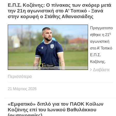
Ε.Π.Σ. Κοζάνης: Ο πίνακας των σκόρερ μετά
την 21η αγωνιστική στο Α’ Τοπικό - Ξανά
στην κορυφή ο Στάθης Αθανασιάδης
Πραγματοπο
η
ιήθηκε η 21
αγωνιστική
στο Α’ Τοπικό
Ε.Π.Σ.
Κοζάνης.
Διαβάστε
Περισσότερα
21
Μάρτιος
2026
«Εμφατικό» διπλό για τον ΠΑΟΚ Κοίλων
Κοζάνης επί του Ιωνικού Βαθυλάκκου
(φωτογραφίες)