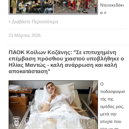
Ντενεκεδάκι
α »
Διαβάστε Περισσότερα
21
Μάρτιος
2026
ΠΑΟΚ Κοίλων Κοζάνης: "Σε επιτυχημένη
επέμβαση πρόσθιου χιαστού υποβλήθηκε ο
Ηλίας Μαντώς - καλή ανάρρωση και καλή
αποκατάσταση"
Ο
ποδοσφαιρισ
τής της
ομάδας μας,
μετά την
ατυχία που
είχε με τη