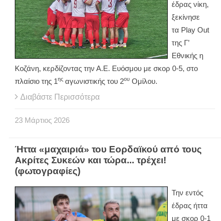
έδρας νίκη,
ξεκίνησε
τα
Play
Out
της Γ’
Εθνικής η
Κοζάνη, κερδίζοντας την Α.Ε. Ευόσμου με σκορ 0-5, στο
ης
ου
πλαίσιο της 1
αγωνιστικής του 2
Ομίλου.
Διαβάστε Περισσότερα
23
Μάρτιος
2026
Ήττα «μαχαιριά» του Εορδαϊκού από τους
Ακρίτες Συκεών και τώρα... τρέχει!
(φωτογραφίες)
Την εντός
έδρας ήττα
με σκορ 0-1