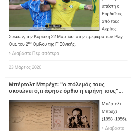
υπέστη ο
Εορδαϊκός
από τους
Ακρίτες
Συκεών, την Κυριακή 22 Μαρτίου, στην πρεμιέρα των
Play
ου
Out
, του 2
Ομίλου της Γ’ Εθνικής.
Διαβάστε Περισσότερα
23
Μάρτιος
2026
Μπέρτολτ Μπρέχτ: "ο πόλεμός τους
σκοτώνει ό,τι άφησε όρθιο η ειρήνη τους"...
Μπέρτολτ
Μπρεχτ
(1898 -1956).
Διαβάστε