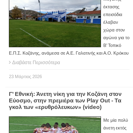
έκτασης
επεισόδια
έλαβαν
χώρα στον
αγώνα για το
Β’ Τοπικό
Ε.Π.Σ. Κοζάνης, ανάμεσα σε Α.Ε. Γαλατινής και Α.Ο. Κρόκου
Διαβάστε Περισσότερα
23
Μάρτιος
2026
Γ’ Εθνική: Άνετη νίκη για την Κοζάνη στον
Εύοσμο, στην πρεμιέρα των Play Out - Τα
γκολ των «ερυθρόλευκων» (video)
Με μία πολύ
άνετη εκτός