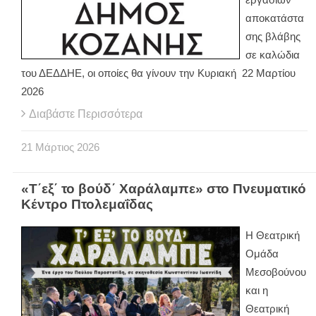
αποκατάστα
σης βλάβης
σε καλώδια
του ΔΕΔΔΗΕ, οι οποίες θα γίνουν την Κυριακή 22 Μαρτίου
2026
Διαβάστε Περισσότερα
21
Μάρτιος
2026
«Τ΄εξ΄ το βούδ΄ Χαράλαμπε» στο Πνευματικό
Κέντρο Πτολεμαΐδας
Η Θεατρική
Ομάδα
Μεσοβούνου
και η
Θεατρική