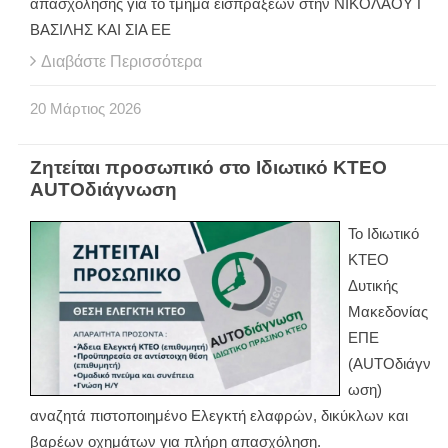
απασχόλησης για το τμήμα εισπράξεων στην ΝΙΚΟΛΑΟΥ Γ
ΒΑΣΙΛΗΣ ΚΑΙ ΣΙΑ ΕΕ
Διαβάστε Περισσότερα
20
Μάρτιος
2026
Ζητείται προσωπικό στο Ιδιωτικό ΚΤΕΟ
AUTOδιάγνωση
Το Ιδιωτικό
ΚΤΕΟ
Δυτικής
Μακεδονίας
ΕΠΕ
(AUTOδιάγν
ωση)
αναζητά πιστοποιημένο Ελεγκτή ελαφρών, δικύκλων και
βαρέων οχημάτων για πλήρη απασχόληση.