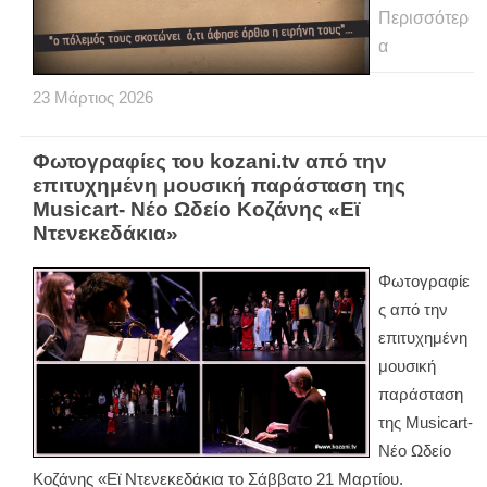
Περισσότερ
α
23
Μάρτιος
2026
Φωτογραφίες του kozani.tv από την
επιτυχημένη μουσική παράσταση της
Musicart- Νέο Ωδείο Κοζάνης «Εϊ
Ντενεκεδάκια»
Φωτογραφίε
ς από την
επιτυχημένη
μουσική
παράσταση
της Musicart-
Νέο Ωδείο
Κοζάνης «Εϊ Ντενεκεδάκια το Σάββατο 21 Μαρτίου.