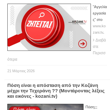
"Αγγελία
εργασία
ς" στο
www.ko
zani.tv
.
Διαβά
στε
Περισσ
ότερα
21
Μάρτιος
2026
Πόση είναι η απόσταση από την Κοζάνη
μέχρι την Τεχεράνη ?? (Μοντάροντας λέξεις
και εικόνες - kozani.tv)
Πόση;;;