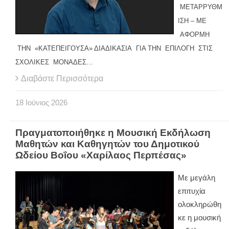
ΜΕΤΑΡΡΥΘΜ
ΙΣΗ – ΜΕ
ΑΦΟΡΜΗ
ΤΗΝ «ΚΑΤΕΠΕΙΓΟΥΣΑ» ΔΙΑΔΙΚΑΣΙΑ ΓΙΑ ΤΗΝ ΕΠΙΛΟΓΗ ΣΤΙΣ
ΣΧΟΛΙΚΕΣ ΜΟΝΑΔΕΣ…
Διαβάστε Περισσότερα
18
Ιούνιος
2026
Πραγματοποιήθηκε η Μουσική Εκδήλωση
Μαθητών και Καθηγητών του Δημοτικού
Ωδείου Βοΐου «Χαρίλαος Περπέσας»
Με μεγάλη
επιτυχία
ολοκληρώθη
κε η μουσική