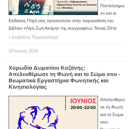
Παντελεήμω
ν» και οι
Εκδόσεις Πηγή σας προσκαλούν στην παρουσίαση του
βιβλίου «Λίγη Ζωή Ακόμη» της συγγραφέως Τάνιας Ώττα
Διαβάστε Περισσότερα
18
Ιούνιος
2026
Χορωδία Δωματίου Κοζάνης:
Απελευθέρωσε τη Φωνή και το Σώμα σου -
Βιωματικά Εργαστήρια Φωνητικής και
Κινησιολογίας
Απελευθέρω
σε τη Φωνή
και το Σώμα
σου: