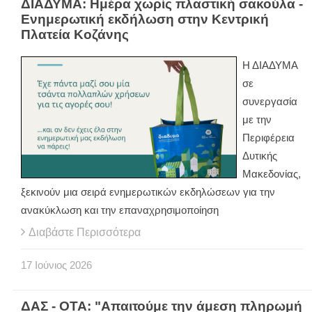
ΔΙΑΔΥΜΑ: Ημέρα χωρίς πλαστική σακούλα -
Ενημερωτική εκδήλωση στην Κεντρική
Πλατεία Κοζάνης
Η ΔΙΑΔΥΜΑ
σε
συνεργασία
με την
Περιφέρεια
Δυτικής
Μακεδονίας,
ξεκινούν μια σειρά ενημερωτικών εκδηλώσεων για την
ανακύκλωση και την επαναχρησιμοποίηση
Διαβάστε Περισσότερα
17
Ιούνιος
2026
ΔΑΣ - ΟΤΑ: "Απαιτούμε την άμεση πληρωμή