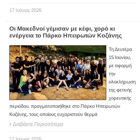
17
Ιούνιος
2026
Οι Μακεδνοί γέμισαν με κέφι, χορό κι
ενέργεια το Πάρκο Ηπειρωτών Κοζάνης
Τη Δευτέρα
15 Ιουνίου,
με αφορμή
την
ολοκλήρωση
της φετινής
χορευτικής
περιόδου, πραγματοποιήθηκε στο Πάρκο Ηπειρωτών
Κοζάνης, τους οποίους ευχαριστούν θερμά
Διαβάστε Περισσότερα
17
Ιούνιος
2026