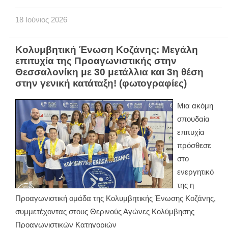
18
Ιούνιος
2026
Κολυμβητική Ένωση Κοζάνης: Μεγάλη
επιτυχία της Προαγωνιστικής στην
Θεσσαλονίκη με 30 μετάλλια και 3η θέση
στην γενική κατάταξη! (φωτογραφίες)
Μια ακόμη
σπουδαία
επιτυχία
πρόσθεσε
στο
ενεργητικό
της η
Προαγωνιστική ομάδα της Κολυμβητικής Ένωσης Κοζάνης,
συμμετέχοντας στους Θερινούς Αγώνες Κολύμβησης
Προαγωνιστικών Κατηγοριών