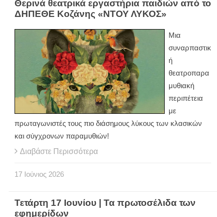
Θερινά θεατρικά εργαστήρια παιδιών από το
ΔΗΠΕΘΕ Κοζάνης «ΝΤΟΥ ΛΥΚΟΣ»
Μια
συναρπαστικ
ή
θεατροπαρα
μυθιακή
περιπέτεια
με
πρωταγωνιστές τους πιο διάσημους λύκους των κλασικών
και σύγχρονων παραμυθιών!
Διαβάστε Περισσότερα
17
Ιούνιος
2026
Τετάρτη 17 Ιουνίου | Τα πρωτοσέλιδα των
εφημερίδων