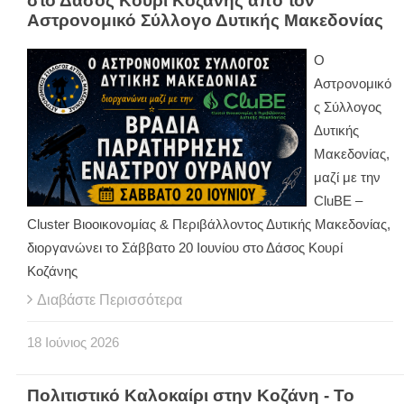
στο Δάσος Κουρί Κοζάνης από τον
Αστρονομικό Σύλλογο Δυτικής Μακεδονίας
Ο
Αστρονομικό
ς Σύλλογος
Δυτικής
Μακεδονίας,
μαζί με την
CluBE –
Cluster Βιοοικονομίας & Περιβάλλοντος Δυτικής Μακεδονίας,
διοργανώνει το Σάββατο 20 Ιουνίου στο Δάσος Κουρί
Κοζάνης
Διαβάστε Περισσότερα
18
Ιούνιος
2026
Πολιτιστικό Καλοκαίρι στην Κοζάνη - Το