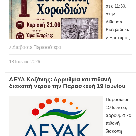
στις 11:30,
στην
Αίθουσα
Εκδηλώσεω
ν Εράτυρας.
Διαβάστε Περισσότερα
18
Ιούνιος
2026
ΔΕΥΑ Κοζάνης: Αρρυθμία και πιθανή
διακοπή νερού την Παρασκευή 19 Ιουνίου
Παρασκευή
19 Ιουνίου,
αρρυθμία και
πιθανή
διακοπή