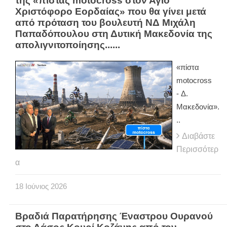
της «πίστας motocross στον Άγιο
Χριστόφορο Εορδαίας» που θα γίνει μετά
από πρόταση του βουλευτή ΝΔ Μιχάλη
Παπαδόπουλου στη Δυτική Μακεδονία της
απολιγνιτοποίησης......
«πίστα
motocross
- Δ.
Μακεδονία».
..
Διαβάστε
Περισσότερ
α
18
Ιούνιος
2026
Βραδιά Παρατήρησης Έναστρου Ουρανού