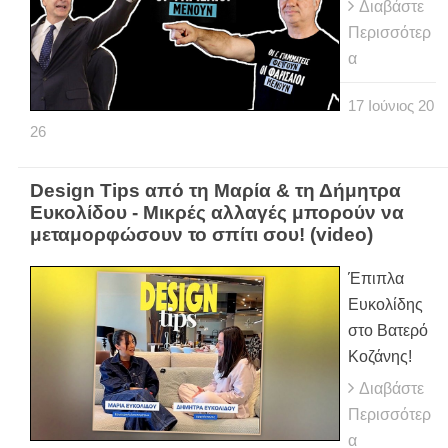
Διαβάστε
Περισσότερ
α
17
Ιούνιος
20
26
Design Tips από τη Μαρία & τη Δήμητρα
Ευκολίδου - Μικρές αλλαγές μπορούν να
μεταμορφώσουν το σπίτι σου! (video)
Έπιπλα
Ευκολίδης
στο Βατερό
Κοζάνης!
Διαβάστε
Περισσότερ
α