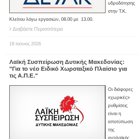
υδροδότησης
στην Τ.Κ.
Κλείτου λόγω εργασιών, 08.00 με 13.00.
Διαβάστε Περισσότερα
18
Ιούνιος
2026
Λαϊκή Συσπείρωση Δυτικής Μακεδονίας:
"Για το νέο Ειδικό Χωροταξικό Πλαίσιο για
τις Α.Π.Ε."
Οι διάφορες
«χωρικές»
ρυθμίσεις
είναι η
αποτύπωση
της
αντιλαϊκής