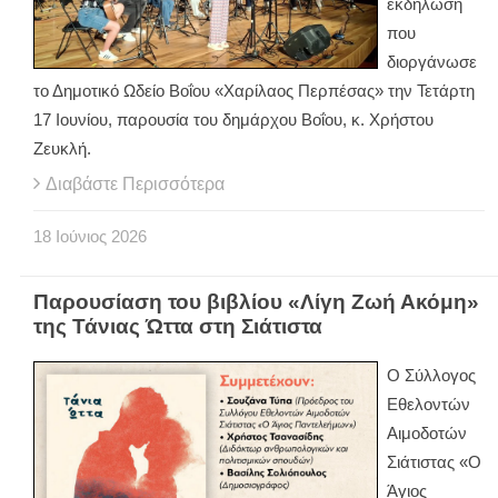
εκδήλωση
που
διοργάνωσε
το Δημοτικό Ωδείο Βοΐου «Χαρίλαος Περπέσας» την Τετάρτη
17 Ιουνίου, παρουσία του δημάρχου Βοΐου, κ. Χρήστου
Ζευκλή.
Διαβάστε Περισσότερα
18
Ιούνιος
2026
Παρουσίαση του βιβλίου «Λίγη Ζωή Ακόμη»
της Τάνιας Ώττα στη Σιάτιστα
Ο Σύλλογος
Εθελοντών
Αιμοδοτών
Σιάτιστας «Ο
Άγιος