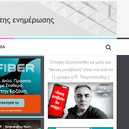
ΙΑ
Όποιος εξακολουθεί να μιλά για
"δίκαιη μετάβαση" είναι στο κόλπο
! [ γράφει ο Π. Τσαρτσιανίδης ]