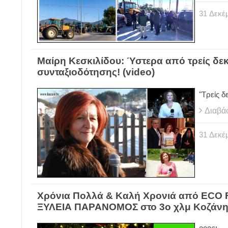
31
Δεκέ
Μαίρη Κεσκιλίδου: Ύστερα από τρείς δε
συνταξιοδότησης! (video)
"Τρείς δ
Διαβά
31
Δεκέ
Χρόνια Πολλά & Καλή Χρονιά από ECO F
ΞΥΛΕΙΑ ΠΑΡΑΝΟΜΟΣ στο 3ο χλμ Κοζάνης