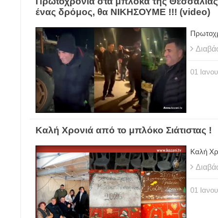
Πρωτοχρονιά στα μπλόκα της Θεσσαλίας 
ένας δρόμος, θα ΝΙΚΗΣΟΥΜΕ !!! (video)
Πρωτοχρ
Διαβά
01
Ιανου
Καλή Χρονιά από το μπλόκο Σιάτιστας !
Καλή Χρ
Διαβά
01
Ιανου