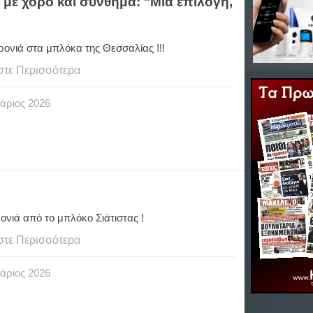
με χορό και σύνθημα: "Μια επιλογή,
ονιά στα μπλόκα της Θεσσαλίας !!!
στε Περισσότερα
άριος
2026
ονιά από το μπλόκο Σιάτιστας !
στε Περισσότερα
άριος
2026