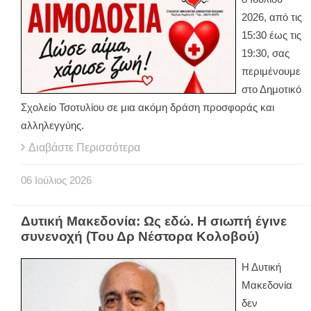
2026, από τις
15:30 έως τις
19:30, σας
περιμένουμε
στο Δημοτικό
Σχολείο Τσοτυλίου σε μια ακόμη δράση προσφοράς και
αλληλεγγύης.
Διαβάστε Περισσότερα
06
Ιούλιος
2026
Δυτική Μακεδονία: Ως εδώ. Η σιωπή έγινε
συνενοχή (Του Δρ Νέστορα Κολοβού)
Η Δυτική
Μακεδονία
δεν