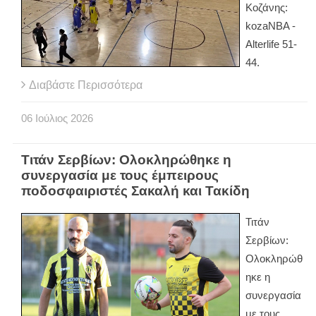
Κοζάνης:
kozaNBA -
Alterlife 51-
44.
Διαβάστε Περισσότερα
06
Ιούλιος
2026
Τιτάν Σερβίων: Ολοκληρώθηκε η
συνεργασία με τους έμπειρους
ποδοσφαιριστές Σακαλή και Τακίδη
Τιτάν
Σερβίων:
Ολοκληρώθ
ηκε η
συνεργασία
με τους