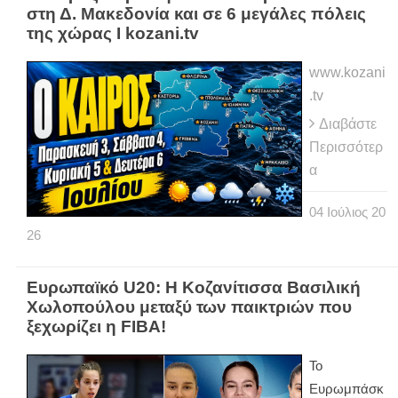
στη Δ. Μακεδονία και σε 6 μεγάλες πόλεις
της χώρας Ι kozani.tv
www.kozani
.tv
Διαβάστε
Περισσότερ
α
04
Ιούλιος
20
26
Ευρωπαϊκό U20: Η Κοζανίτισσα Βασιλική
Χωλοπούλου μεταξύ των παικτριών που
ξεχωρίζει η FIBA!
Το
Ευρωμπάσκ