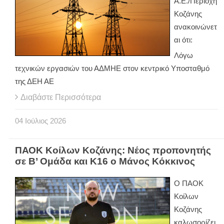
Α.Ε./Περιοχή
Κοζάνης
ανακοινώνετ
αι ότι:
Λόγω
τεχνικών εργασιών του ΑΔΜΗΕ στον κεντρικό Υποσταθμό
της ΔΕΗ ΑΕ
Διαβάστε Περισσότερα
04
Ιούλιος
2026
ΠΑΟΚ Κοίλων Κοζάνης: Νέος προπονητής
σε Β’ Ομάδα και Κ16 ο Μάνος Κόκκινος
Ο ΠΑΟΚ
Κοίλων
Κοζάνης
καλωσορίζει