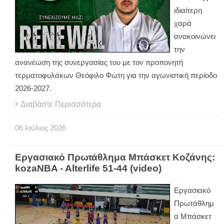
ιδιαίτερη
χαρά
ανακοινώνει
την
ανανέωση της συνεργασίας του με τον προπονητή
τερματοφυλάκων Θεόφιλο Φώτη για την αγωνιστική περίοδο
2026-2027.
Διαβάστε Περισσότερα
06
Ιούλιος
2026
Εργασιακό Πρωτάθλημα Μπάσκετ Κοζάνης:
kozaNBA - Alterlife 51-44 (video)
Εργασιακό
Πρωτάθλημ
α Μπάσκετ