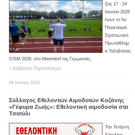
Στις 17 - 24
Ιουνίου 2026
έγινε το 5ο
Παγκόσμιο
Στρατιωτικό
Πρωτάθλημ
α Τοξοβολίας
CISM 2026, στο Warentorf της Γερμανίας.
Διαβάστε Περισσότερα
06
Ιούλιος
2026
Σύλλογος Εθελοντών Αιμοδοτών Κοζάνης
«Γέφυρα Ζωής»: Εθελοντική αιμοδοσία στο
Τσοτύλι
Την Τετάρτη
8 Ιουλίου