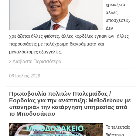
χρειάζεται
άλλες
υποσχέσεις.
Δεν
χρειάζεται άλλες φιέστες, άλλες κορδέλες εγκαινίων, άλλες
παρουσιάσεις με πολύχρωμα διαγράμματα και
μεγαλόστομες εξαγγελίες.
Διαβάστε Περισσότερα
06
Ιούλιος
2026
Πρωτοβουλία πολιτών Πτολεμαΐδας /
Εορδαίας για την ανάπτυξη: Μεθοδεύουν με
«πονηριά» την κατάργηση υπηρεσίας από
το Μποδοσάκειο
Το τελευταίο
διάστημα