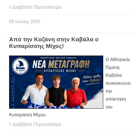
Διαβάστε Περισσότερα
05
Ιούλιος
2026
Από την Κοζάνη στην Καβάλα ο
Κυπαρίσσης Μίχος!
Ο Αθλητικός
Όμιλος
Καβάλα
ανακοινώνει
την
απόκτηση
του
Κυπαρίσση Μίχου.
Διαβάστε Περισσότερα