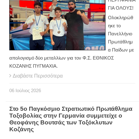
ΓΙΑ ΟΛΟΥΣ!
Ολοκληρώθ
ηκε το
Πανελλήνιο
Πρωτάθλημ
α Παίδων με
απολογισμό δύο μεταλλίων για τον Φ.Σ. ΕΘΝΙΚΟΣ
ΚΟΖΑΝΗΣ ΠΥΓΜΑΧΙΑ.
Διαβάστε Περισσότερα
06
Ιούλιος
2026
Στο 5ο Παγκόσμιο Στρατιωτικό Πρωτάθλημα
Τοξοβολίας στην Γερμανία συμμετείχε ο
Θεοφάνης Βουτσάς των Τοξόκλυτων
Κοζάνης