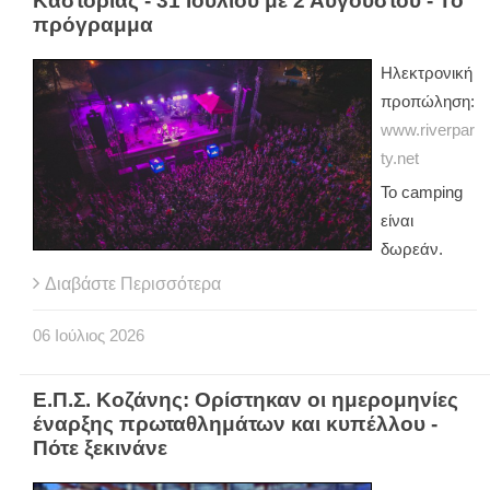
Καστοριάς - 31 Ιουλίου με 2 Αυγούστου - Το
πρόγραμμα
Ηλεκτρονική
προπώληση:
www.riverpar
ty.net
Το camping
είναι
δωρεάν.
Διαβάστε Περισσότερα
06
Ιούλιος
2026
Ε.Π.Σ. Κοζάνης: Ορίστηκαν οι ημερομηνίες
έναρξης πρωταθλημάτων και κυπέλλου -
Πότε ξεκινάνε