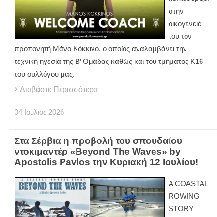
στην
οικογένειά
του τον
προπονητή Μάνο Κόκκινο, ο οποίος αναλαμβάνει την
τεχνική ηγεσία της Β’ Ομάδας καθώς και του τμήματος Κ16
του συλλόγου μας.
Διαβάστε Περισσότερα
04
Ιούλιος
2026
Στα Σέρβια η προβολή του σπουδαίου
ντοκιμαντέρ «Beyond The Waves» by
Apostolis Pavlos την Κυριακή 12 Ιουλίου!
A COASTAL
ROWING
STORY