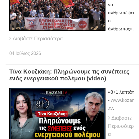
να
ανθρωπέψει
ο
άνθρωπος».
Διαβάστε Περισσότερα
04
Ιούλιος
2026
Τίνα Κουζιάκη: Πληρώνουμε τις συνέπειες
ενός ενεργειακού πολέμου (video)
«8+1 λεπτά»
-
www.kozani
.tv
.
Διαβάστε
Περισσότερ
α