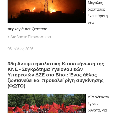
Μεγάλες
διαστάσεις
έχει πάρει η
νέα
πυρκαγιά που ξέσπασε
Διαβάστε Περισσότερα
05
Ιούλιος
2026
35η Αντιιμπεριαλιστική Κατασκήνωση της
ΚΝΕ - Συγκρότημα Υγειονομικών
Υπηρεσιών ΔΣΕ στο Βίτσι: Ένας άθλος
ζωντανεύει και προκαλεί ρίγη συγκίνησης
(ΦΩΤΟ)
«Τα αδύνατα
έγιναν
δυνατά, για