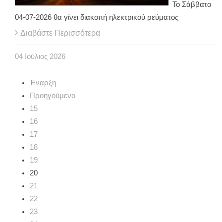
Το Σάββατο
04-07-2026 θα γίνει διακοπή ηλεκτρικού ρεύματος
Διαβάστε Περισσότερα
04
Ιούλιος
2026
Έναρξη
Προηγούμενο
15
16
17
18
19
20
21
22
23