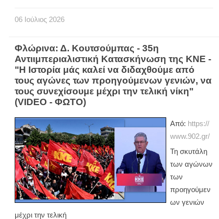
06
Ιούλιος
2026
Φλώρινα: Δ. Κουτσούμπας - 35η
Αντιιμπεριαλιστική Κατασκήνωση της ΚΝΕ -
"Η Ιστορία μάς καλεί να διδαχθούμε από
τους αγώνες των προηγούμενων γενιών, να
τους συνεχίσουμε μέχρι την τελική νίκη"
(VIDEO - ΦΩΤΟ)
Από:
https://
www.902.gr/
Τη σκυτάλη
των αγώνων
των
προηγούμεν
ων γενιών
μέχρι την τελική