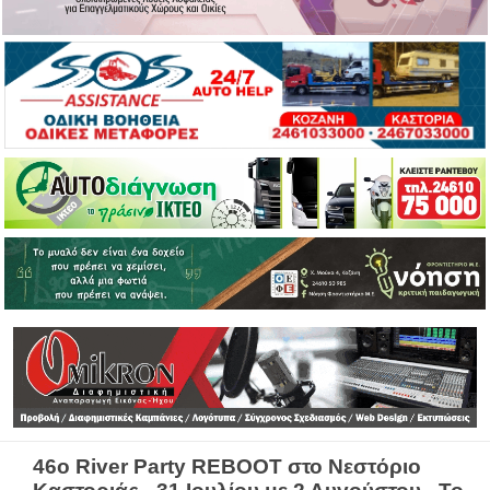
46ο River Party REBOOT στο Νεστόριο