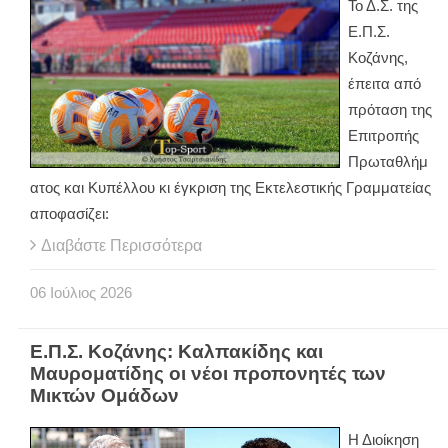
Το Δ.Σ. της
Ε.Π.Σ.
Κοζάνης,
έπειτα από
πρόταση της
Επιτροπής
Πρωταθλήμ
ατος και Κυπέλλου κι έγκριση της Εκτελεστικής Γραμματείας
αποφασίζει:
Διαβάστε Περισσότερα
06
Ιούλιος
2026
Ε.Π.Σ. Κοζάνης: Καλπακίδης και
Μαυροματίδης οι νέοι προπονητές των
Μικτών Ομάδων
Η Διοίκηση