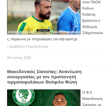
στον ΠΑΟΚ
Κοίλων
Κοζάνης
βρίσκεται ο
Θοδωρής
Σιδηρόπουλο
ς, σύμφωνα με πληροφορίες του top-sport.gr.
Διαβάστε Περισσότερα
06
Ιούλιος
2026
Μακεδονικός Σιάτιστας: Ανανέωση
συνεργασίας με τον προπονητή
τερματοφυλάκων Θεόφιλο Φώτη
Ο Φ.Σ.
Μακεδονικός
Σιάτιστας με