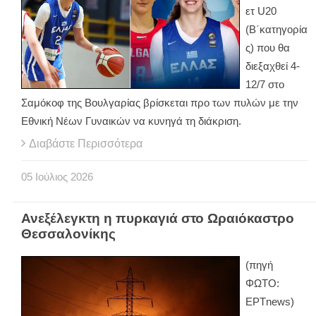
ετ U20
(Β΄κατηγορία
ς) που θα
διεξαχθεί 4-
12/7 στο
Σαμόκοφ της Βουλγαρίας βρίσκεται προ των πυλών με την
Εθνική Νέων Γυναικών να κυνηγά τη διάκριση.
Διαβάστε Περισσότερα
05
Ιούλιος
2026
Ανεξέλεγκτη η πυρκαγιά στο Ωραιόκαστρο
Θεσσαλονίκης
(πηγή
ΦΩΤΟ:
ΕΡΤnews)