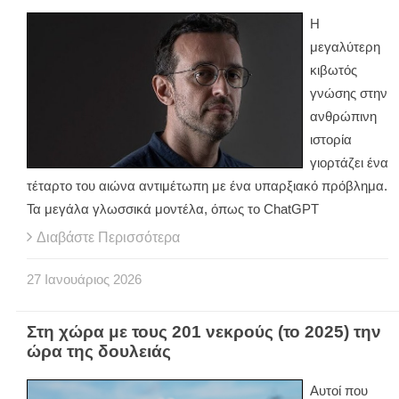
Η
μεγαλύτερη
κιβωτός
γνώσης στην
ανθρώπινη
ιστορία
γιορτάζει ένα
τέταρτο του αιώνα αντιμέτωπη με ένα υπαρξιακό πρόβλημα.
Τα μεγάλα γλωσσικά μοντέλα, όπως το ChatGPT
Διαβάστε Περισσότερα
27
Ιανουάριος
2026
Στη χώρα με τους 201 νεκρούς (το 2025) την
ώρα της δουλειάς
Aυτοί που