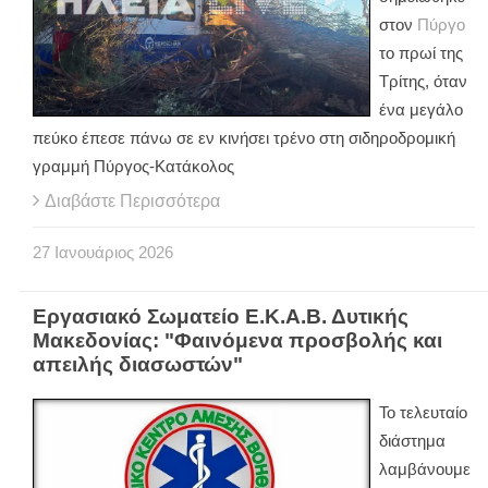
στον
Πύργο
το πρωί της
Τρίτης, όταν
ένα μεγάλο
πεύκο έπεσε πάνω σε εν κινήσει τρένο στη σιδηροδρομική
γραμμή Πύργος-Κατάκολος
Διαβάστε Περισσότερα
27
Ιανουάριος
2026
Εργασιακό Σωματείο Ε.Κ.Α.Β. Δυτικής
Μακεδονίας: "Φαινόμενα προσβολής και
απειλής διασωστών"
Το τελευταίο
διάστημα
λαμβάνουμε