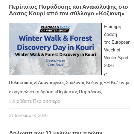
Περίπατος Παράδοσης και Ανακάλυψης στο
Δάσος Κουρί από τον σύλλογο «Κόζιανη»
Επίσημη
δράση
της European
Week of
Winter Sport
2026
Ο
Πολιτιστικός & Λαογραφικός Σύλλογος Κοζάνης «Η Κόζιανη»
διοργανώνει τη δράση «Περίπατος Παράδοσης
Διαβάστε Περισσότερα
27
Ιανουάριος
2026
Δήλωση των 11 μελών του πρώην