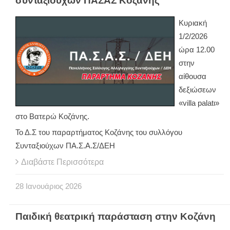
συνταξιούχων ΠΑΣΑΣ Κοζάνης
Κυριακή
1/2/2026
ώρα 12.00
στην
αίθουσα
δεξιώσεων
«villa palatι»
στο Βατερώ Κοζάνης.
Το Δ.Σ του παραρτήματος Κοζάνης του συλλόγου
Συνταξιούχων ΠΑ.Σ.Α.Σ/ΔΕΗ
Διαβάστε Περισσότερα
28
Ιανουάριος
2026
Παιδική θεατρική παράσταση στην Κοζάνη