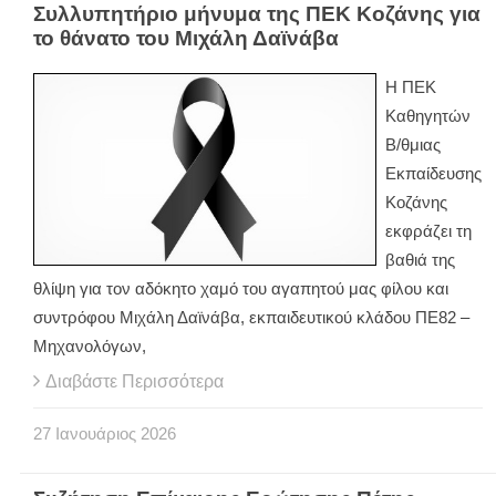
Συλλυπητήριο μήνυμα της ΠΕΚ Κοζάνης για
το θάνατο του Μιχάλη Δαϊνάβα
Η ΠΕΚ
Καθηγητών
Β/θμιας
Εκπαίδευσης
Κοζάνης
εκφράζει τη
βαθιά της
θλίψη για τον αδόκητο χαμό του αγαπητού μας φίλου και
συντρόφου Μιχάλη Δαϊνάβα, εκπαιδευτικού κλάδου ΠΕ82 –
Μηχανολόγων,
Διαβάστε Περισσότερα
27
Ιανουάριος
2026