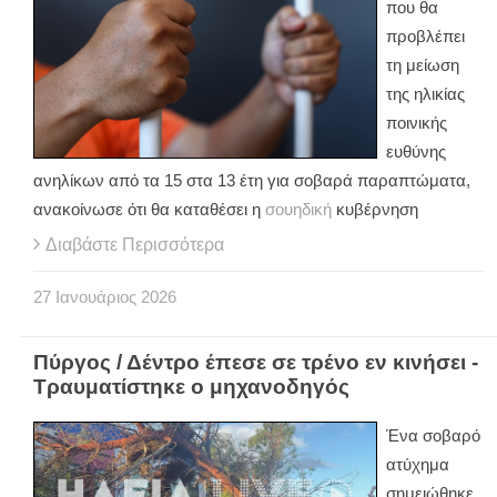
που θα
προβλέπει
τη μείωση
της ηλικίας
ποινικής
ευθύνης
ανηλίκων από τα 15 στα 13 έτη για σοβαρά παραπτώματα,
ανακοίνωσε ότι θα καταθέσει η
σουηδική
κυβέρνηση
Διαβάστε Περισσότερα
27
Ιανουάριος
2026
Πύργος / Δέντρο έπεσε σε τρένο εν κινήσει -
Τραυματίστηκε ο μηχανοδηγός
Ένα σοβαρό
ατύχημα
σημειώθηκε