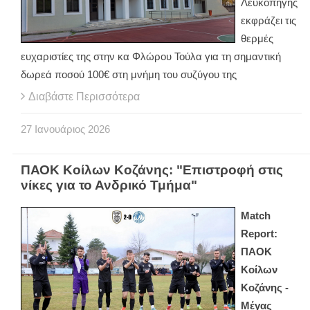
Λευκοπηγής
εκφράζει τις
θερμές
ευχαριστίες της στην κα Φλώρου Τούλα για τη σημαντική
δωρεά ποσού 100€ στη μνήμη του συζύγου της
Διαβάστε Περισσότερα
27
Ιανουάριος
2026
ΠΑΟΚ Κοίλων Κοζάνης: "Επιστροφή στις
νίκες για το Ανδρικό Τμήμα"
Match
Report:
ΠΑΟΚ
Κοίλων
Κοζάνης -
Μέγας