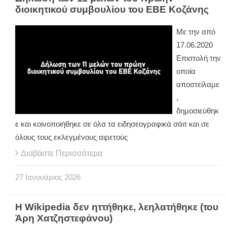
διοικητικού συμβουλίου του ΕΒΕ Κοζάνης
Με την από
17.06.2020
Επιστολή την
οποία
αποστείλαμε
,
δημοσιεύθηκ
ε και κοινοποιήθηκε σε όλα τα ειδησεογραφικά σάιτ και σε
όλους τους εκλεγμένους αιρετούς
Διαβάστε Περισσότερα
27
Ιανουάριος
2026
Η Wikipedia δεν ηττήθηκε, λεηλατήθηκε (του
Άρη Χατζηστεφάνου)