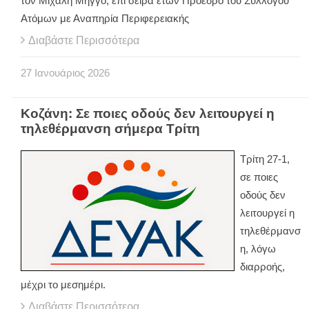
τον Μιχάλη Μήγγο, επί σειρά ετών Πρόεδρο του Συλλόγου
Ατόμων με Αναπηρία Περιφερειακής
Διαβάστε Περισσότερα
27
Ιανουάριος
2026
Κοζάνη: Σε ποιες οδούς δεν λειτουργεί η
τηλεθέρμανση σήμερα Τρίτη
Τρίτη 27-1,
σε ποιες
οδούς δεν
λειτουργεί η
τηλεθέρμανσ
η, λόγω
διαρροής,
μέχρι το μεσημέρι.
Διαβάστε Περισσότερα