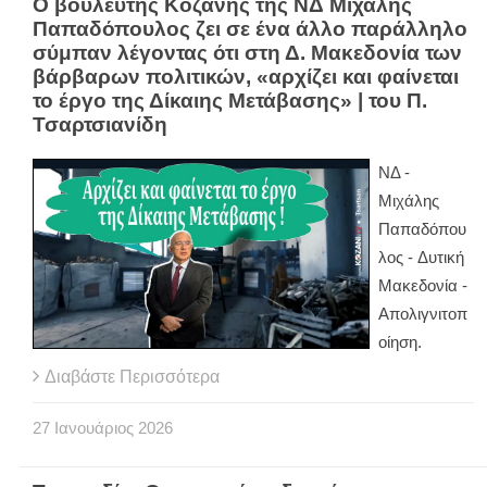
Ο βουλευτής Κοζάνης της ΝΔ Mιχάλης
Παπαδόπουλος ζει σε ένα άλλο παράλληλο
σύμπαν λέγοντας ότι στη Δ. Μακεδονία των
βάρβαρων πολιτικών, «αρχίζει και φαίνεται
το έργο της Δίκαιης Μετάβασης» | του Π.
Τσαρτσιανίδη
ΝΔ -
Mιχάλης
Παπαδόπου
λος - Δυτική
Μακεδονία -
Απολιγνιτοπ
οίηση.
Διαβάστε Περισσότερα
27
Ιανουάριος
2026