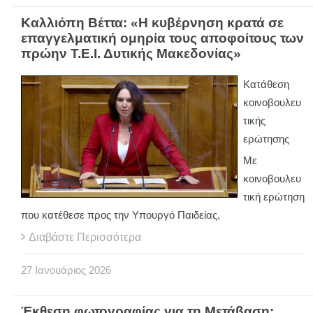
Καλλιόπη Βέττα: «Η κυβέρνηση κρατά σε
επαγγελματική ομηρία τους αποφοίτους των
πρώην Τ.Ε.Ι. Δυτικής Μακεδονίας»
Κατάθεση
κοινοβουλευ
τικής
ερώτησης
Με
κοινοβουλευ
τική ερώτηση
που κατέθεσε προς την Υπουργό Παιδείας,
Διαβάστε Περισσότερα
27
Ιανουάριος
2026
Έκθεση φωτογραφίας για τη Μετάβαση: