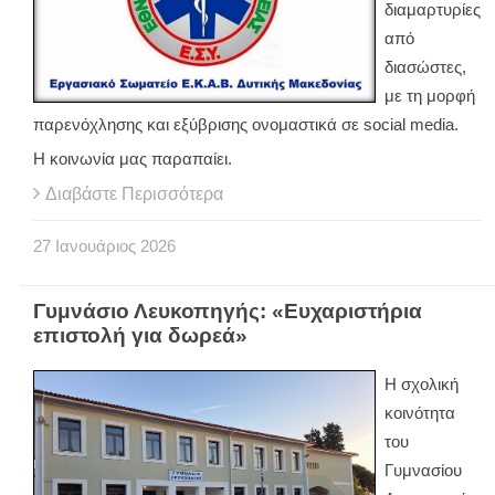
διαμαρτυρίες
από
διασώστες,
με τη μορφή
παρενόχλησης και εξύβρισης ονομαστικά σε social media.
Η κοινωνία μας παραπαίει.
Διαβάστε Περισσότερα
27
Ιανουάριος
2026
Γυμνάσιο Λευκοπηγής: «Ευχαριστήρια
επιστολή για δωρεά»
Η σχολική
κοινότητα
του
Γυμνασίου