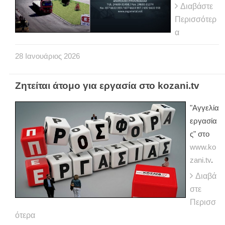
Διαβάστε
Περισσότερ
α
28
Ιανουάριος
2026
Ζητείται άτομο για εργασία στο kozani.tv
"Αγγελία
εργασία
ς" στο
www.ko
zani.tv
.
Διαβά
στε
Περισσ
ότερα