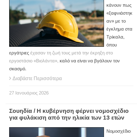
κάνουν πως
«ξαφνιάστηκ
αν» με το
έγκλημα στα
Τρίκαλα,
όπου
εργάτριες
έχασαν τη ζωή τους μετά την έκρηξη στο
εργοστάσιο «Βιολάντα»,
καλό να είναι να βγάλουν τον
σκασμό.
Διαβάστε Περισσότερα
27
Ιανουάριος
2026
Σουηδία / Η κυβέρνηση φέρνει νομοσχέδιο
για φυλάκιση από την ηλικία των 13 ετών
Νομοσχέδιο