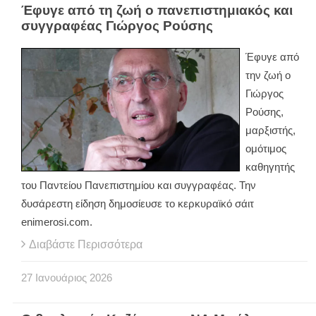
Έφυγε από τη ζωή ο πανεπιστημιακός και
συγγραφέας Γιώργος Ρούσης
Έφυγε από
την ζωή ο
Γιώργος
Ρούσης,
μαρξιστής,
ομότιμος
καθηγητής
του Παντείου Πανεπιστημίου και συγγραφέας. Την
δυσάρεστη είδηση δημοσίευσε το κερκυραϊκό σάιτ
enimerosi.com.
Διαβάστε Περισσότερα
27
Ιανουάριος
2026