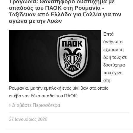
Τραγωδία: Θανατηφόρο δυστύχημα με
οπαδούς του ΠΑΟΚ στη Ρουμανία -
Ταξίδευαν από Ελλάδα για Γαλλία για τον
αγώνα με την Λυών
Επτά
άνθρωποι
έχασαν τη
ζωή τους σε
δυστύχημα
που έγινε
στη
Ρουμανία, με την εμπλοκή ενός μίνι βαν στο οποίο
επέβαιναν δέκα οπαδοί του ΠΑΟΚ.
Διαβάστε Περισσότερα
27
Ιανουάριος
2026