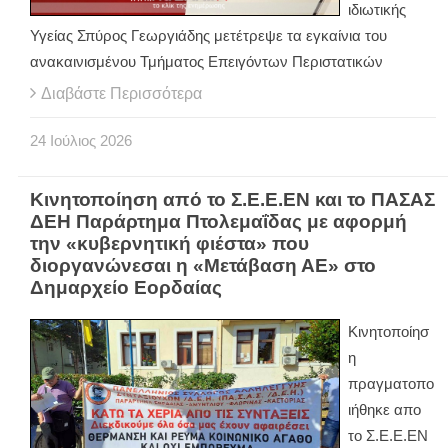
ιδιωτικής
Υγείας Σπύρος Γεωργιάδης μετέτρεψε τα εγκαίνια του
ανακαινισμένου Τμήματος Επειγόντων Περιστατικών
Διαβάστε Περισσότερα
24
Ιούλιος
2026
Κινητοποίηση από το Σ.Ε.Ε.ΕΝ και το ΠΑΣΑΣ
ΔΕΗ Παράρτημα Πτολεμαΐδας με αφορμή
την «κυβερνητική φιέστα» που
διοργανώνεσαι η «Μετάβαση ΑΕ» στο
Δημαρχείο Εορδαίας
Κινητοποίησ
η
πραγματοπο
ιήθηκε απο
το Σ.Ε.Ε.ΕΝ