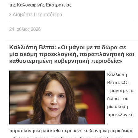
της Καλοκαιρινής Εκστρατείας
Διαβάστε Περισσότερα
24
Ιούλιος
2026
Καλλιόπη Βέττα: «Οι μάγοι με τα δώρα σε
μία ακόμη προεκλογική, παραπλανητική και
καθυστερημένη κυβερνητική περιοδεία»
Καλλιόπη
Βέττα: «Οι
΄΄μάγοι με τα
δώρα΄΄ σε
μία ακόμη
προεκλογική
,
παραπλανητική και καθυστερημένη κυβερνητική περιοδεία»