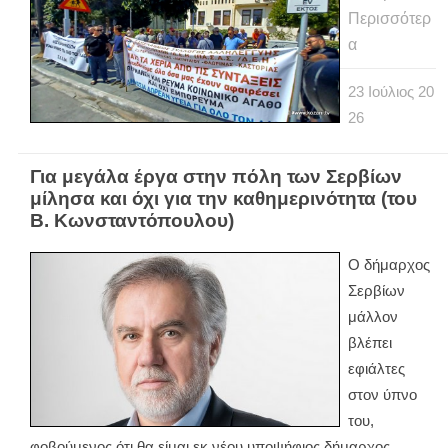
Περισσότερ
α
23
Ιούλιος
20
26
Για μεγάλα έργα στην πόλη των Σερβίων
μίλησα και όχι για την καθημερινότητα (του
Β. Κωνσταντόπουλου)
Ο δήμαρχος
Σερβίων
μάλλον
βλέπει
εφιάλτες
στον ύπνο
του,
φοβούμενος ότι θα είμαι εκ νέου υποψήφιος δήμαρχος