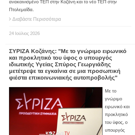
ανακαινισμένο ΤΕΠ στην Κοζάνη και το νέο ΤΕΠ στην
Πτολεμαΐδα.
Διαβάστε Περισσότερα
24
Ιούλιος
2026
ΣΥΡΙΖΑ Κοζάνης: "Με το γνώριμο ειρωνικό
και προκλητικό του ύφος ο υπουργός
ιδιωτικής Υγείας Σπύρος Γεωργιάδης
μετέτρεψε τα εγκαίνια σε μια προσωπική
φιέστα επικοινωνιακής αυτοπροβολής"
Με το
γνώριμο
ειρωνικό και
προκλητικό
του ύφος, ο
υπουργός