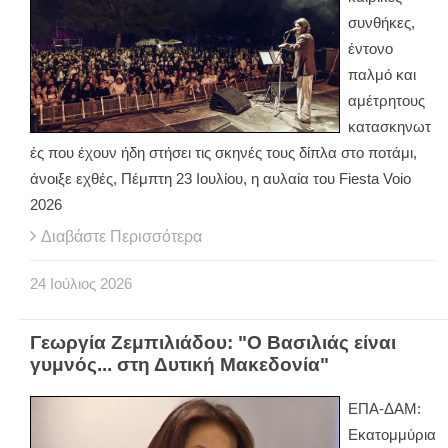
συνθήκες,
έντονο
παλμό και
αμέτρητους
κατασκηνωτ
ές που έχουν ήδη στήσει τις σκηνές τους δίπλα στο ποτάμι,
άνοιξε εχθές, Πέμπτη 23 Ιουλίου, η αυλαία του Fiesta Voio
2026
Διαβάστε Περισσότερα
24
Ιούλιος
2026
Γεωργία Ζεμπιλιάδου: "Ο Βασιλιάς είναι
γυμνός... στη Δυτική Μακεδονία"
ΕΠΑ-ΔΑΜ:
Εκατομμύρια