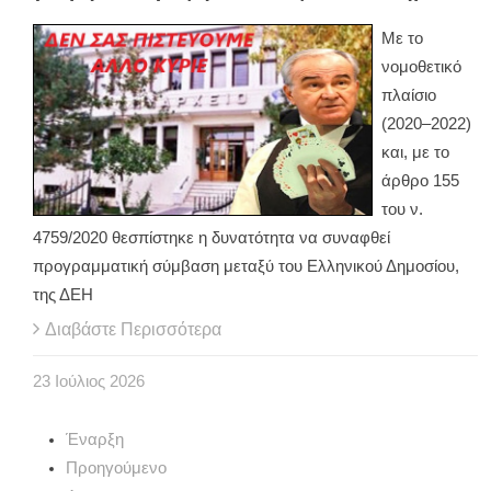
Με το
νομοθετικό
πλαίσιο
(2020–2022)
και, με το
άρθρο 155
του ν.
4759/2020 θεσπίστηκε η δυνατότητα να συναφθεί
προγραμματική σύμβαση μεταξύ του Ελληνικού Δημοσίου,
της ΔΕΗ
Διαβάστε Περισσότερα
23
Ιούλιος
2026
Έναρξη
Προηγούμενο