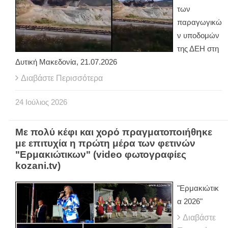
των
παραγωγικώ
ν υποδομών
της ΔΕΗ στη
Δυτική Μακεδονία, 21.07.2026
Διαβάστε Περισσότερα
24
Ιούλιος
2026
Με πολύ κέφι και χορό πραγματοποιήθηκε
με επιτυχία η πρώτη μέρα των φετινών
"Ερμακιώτικων" (video φωτογραφίες
kozani.tv)
"Ερμακιώτικ
α 2026"
Διαβάστε