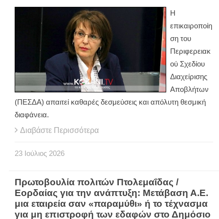
Η
επικαιροποίη
ση του
Περιφερειακ
ού Σχεδίου
Διαχείρισης
Αποβλήτων
(ΠΕΣΔΑ) απαιτεί καθαρές δεσμεύσεις και απόλυτη θεσμική
διαφάνεια.
Διαβάστε Περισσότερα
23
Ιούλιος
2026
Πρωτοβουλία πολιτών Πτολεμαΐδας /
Εορδαίας για την ανάπτυξη: Μετάβαση Α.Ε.
μια εταιρεία σαν «παραμύθι» ή το τέχνασμα
για μη επιστροφή των εδαφών στο Δημόσιο