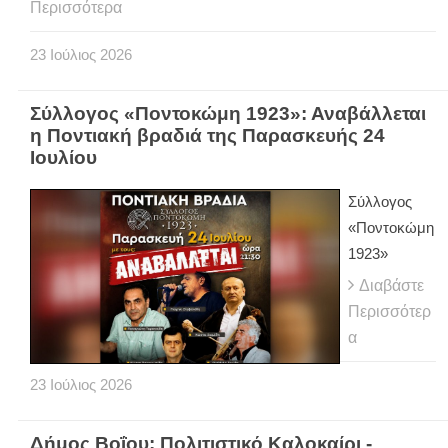
Περισσότερα
23
Ιούλιος
2026
Σύλλογος «Ποντοκώμη 1923»: Αναβάλλεται
η Ποντιακή βραδιά της Παρασκευής 24
Ιουλίου
Σύλλογος
«Ποντοκώμη
1923»
Διαβάστε
Περισσότερ
α
23
Ιούλιος
2026
Δήμος Βοΐου: Πολιτιστικό Καλοκαίρι -