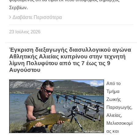
Σερβίων.
Διαβάστε Περισσότερα
23
Ιούλιος
2026
Έγκριση διεξαγωγής διασυλλογικού αγώνα
Αθλητικής Αλιείας κυπρίνου στην τεχνητή
λίμνη Πολυφύτου από τις 7 έως τις 9
Αυγούστου
Από το
Τμήμα
Ζωικής
Παραγωγής,
Αλιείας,
Μελισσοκομί
ας και