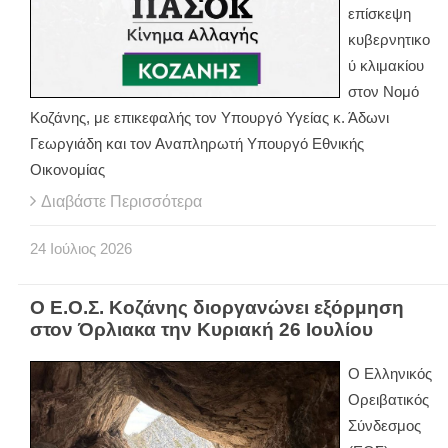
επίσκεψη
κυβερνητικο
ύ κλιμακίου
στον Νομό
Κοζάνης, με επικεφαλής τον Υπουργό Υγείας κ. Άδωνι
Γεωργιάδη και τον Αναπληρωτή Υπουργό Εθνικής
Οικονομίας
Διαβάστε Περισσότερα
24
Ιούλιος
2026
Ο Ε.Ο.Σ. Κοζάνης διοργανώνει εξόρμηση
στον Όρλιακα την Κυριακή 26 Ιουλίου
Ο Ελληνικός
Ορειβατικός
Σύνδεσμος