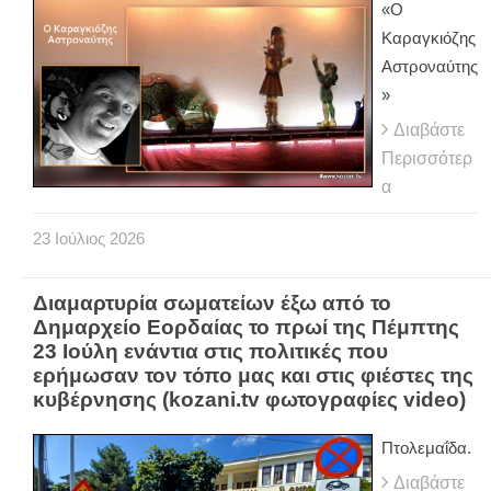
«Ο
Καραγκιόζης
Αστροναύτης
»
Διαβάστε
Περισσότερ
α
23
Ιούλιος
2026
Διαμαρτυρία σωματείων έξω από το
Δημαρχείο Εορδαίας το πρωί της Πέμπτης
23 Ιούλη ενάντια στις πολιτικές που
ερήμωσαν τον τόπο μας και στις φιέστες της
κυβέρνησης (kozani.tv φωτογραφίες video)
Πτολεμαΐδα.
Διαβάστε