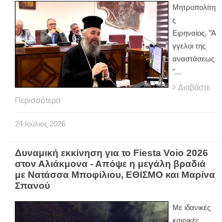
Μητροπολίτη
ς
Ειρηναίος, "Ά
γγελοι της
αναστάσεως
"...
Διαβάστε
Περισσότερα
24
Ιούλιος
2026
Δυναμική εκκίνηση για το Fiesta Voio 2026
στον Αλιάκμονα - Απόψε η μεγάλη βραδιά
με Νατάσσα Μποφίλιου, ΕΘΙΣΜΟ και Μαρίνα
Σπανού
Με ιδανικές
καιρικές