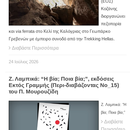
(ΕΟΣ)
Κοζάνης
διοργανώνει
πεζοπορία
και via ferrata στο Κελί της Καλόγριας στο Γεωπάρκο
Γρεβενών με έμπειρο συνοδό από την Τrekking Ηellas.
Διαβάστε Περισσότερα
24
Ιούλιος
2026
Ζ. Λαμπικά: “Η βία; Ποια βία;”, εκδόσεις
Εκτός Γραμμής (Περι-διαβάζοντας Νο_15)
του Π. Μουρουζίδη
Ζ. Λαμπικά: “Η
βία; Ποια βία;”
Διαβάστε
Περισσότερ