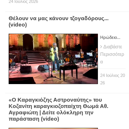
24
Ιούλιος
2026
Θέλουν να μας κάνουν τζογαδόρους...
(video)
Ηρώδειο...
Διαβάστε
Περισσότερ
α
24
Ιούλιος
20
26
«Ο Καραγκιόζης Αστροναύτης» του
Κοζανίτη καραγκιοζοπαίχτη Θωμά Αθ.
Αγραφιώτη | Δείτε ολόκληρη την
παράσταση (video)