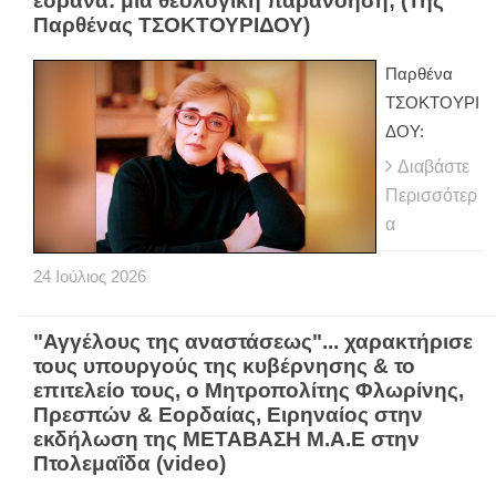
έδρανα: μια θεολογική παρανόηση; (Της
Παρθένας ΤΣΟΚΤΟΥΡΙΔΟΥ)
Παρθένα
ΤΣΟΚΤΟΥΡΙ
ΔΟΥ:
Διαβάστε
Περισσότερ
α
24
Ιούλιος
2026
"Αγγέλους της αναστάσεως"... χαρακτήρισε
τους υπουργούς της κυβέρνησης & το
επιτελείο τους, ο Μητροπολίτης Φλωρίνης,
Πρεσπών & Εορδαίας, Ειρηναίος στην
εκδήλωση της ΜΕΤΑΒΑΣΗ Μ.Α.Ε στην
Πτολεμαΐδα (video)