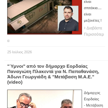
είναι
σπιτάκια....
είναι
μεζονέτες !
Διαβάστε
Περισσότερ
α
25
Ιούλιος
2026
"Ύμνοι" από τον δήμαρχο Εορδαίας
Παναγιώτη Πλακεντά για Ν. Παπαθανάση,
Άδωνι Γεωργιάδη & "Μετάβαση Μ.Α.Ε."
(video)
Δήμαρχος
Εορδαίας
-
Μετάβαση