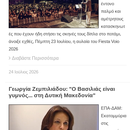
έντονο
παλμό και
αμέτρητους
κατασκηνωτ
ές που έχουν ήδη στήσει τις σκηνές τους δίπλα στο ποτάμι,
άνοιξε εχθές, Πέμπτη 23 Ιουλίου, η αυλαία του Fiesta Voio
2026
Διαβάστε Περισσότερα
24
Ιούλιος
2026
Γεωργία Ζεμπιλιάδου: "Ο Βασιλιάς είναι
γυμνός... στη Δυτική Μακεδονία"
ΕΠΑ-ΔΑΜ:
Εκατομμύρια
στις