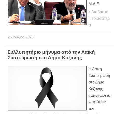
Μ.Α.Ε
Διαβάστε
Περισσότερ
α
25
Ιούλιος
2026
Συλλυπητήριο μήνυμα από την Λαϊκή
Συσπείρωση στο Δήμο Κοζάνης
Η Λαϊκή
Συσπείρωση
στο Δήμο
Κοζάνης
«αποχαιρετά
» με θλίψη
τον