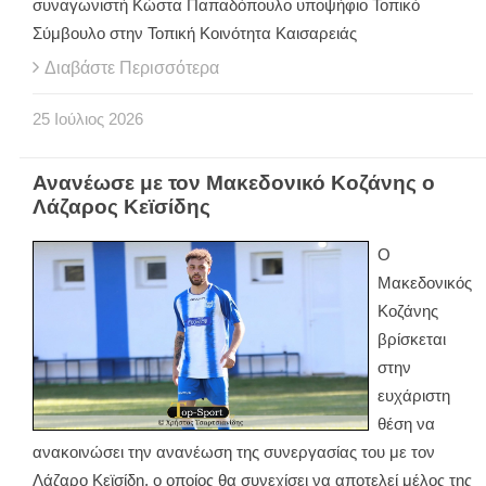
συναγωνιστή Κώστα Παπαδόπουλο υποψήφιο Τοπικό
Σύμβουλο στην Τοπική Κοινότητα Καισαρειάς
Διαβάστε Περισσότερα
25
Ιούλιος
2026
Ανανέωσε με τον Μακεδονικό Κοζάνης ο
Λάζαρος Κεϊσίδης
Ο
Μακεδονικός
Κοζάνης
βρίσκεται
στην
ευχάριστη
θέση να
ανακοινώσει την ανανέωση της συνεργασίας του με τον
Λάζαρο Κεϊσίδη, ο οποίος θα συνεχίσει να αποτελεί μέλος της