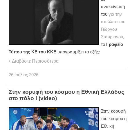
ανακοίνωσή
του
για την
απώλεια του
Γιώργου
Σταυριανού
,
το
Γραφείο
Τύπου της ΚΕ του ΚΚΕ
υπογραμμίζει τα εξής:
Διαβάστε Περισσότερα
26
Ιούλιος
2026
Στην κορυφή του κόσμου η Εθνική Ελλάδος
στο πόλο ! (video)
Στην κορυφή
του κόσμου η
Εθνική