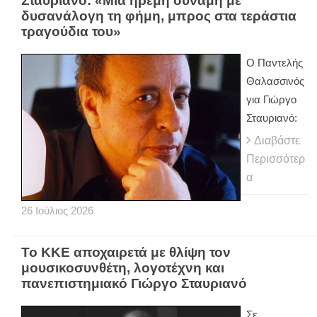
Σταυριανό: «Μια ήρεμη δύναμη με
δυσανάλογη τη φήμη, μπρος στα τεράστια
τραγούδια του»
Ο Παντελής
Θαλασσινός
για Γιώργο
Σταυριανό:
Διαβάστε
Περισσότερ
α
26
Ιούλιος
2026
Το ΚΚΕ αποχαιρετά με θλίψη τον
μουσικοσυνθέτη, λογοτέχνη και
πανεπιστημιακό Γιώργο Σταυριανό
Σε