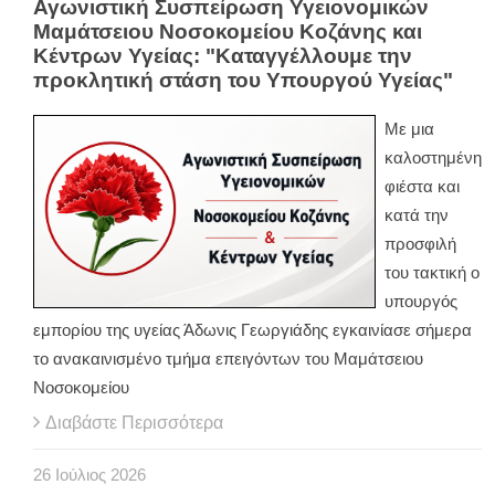
Αγωνιστική Συσπείρωση Υγειονομικών
Μαμάτσειου Νοσοκομείου Κοζάνης και
Κέντρων Υγείας: "Καταγγέλλουμε την
προκλητική στάση του Υπουργού Υγείας"
Με μια
καλοστημένη
φιέστα και
κατά την
προσφιλή
του τακτική ο
υπουργός
εμπορίου της υγείας Άδωνις Γεωργιάδης εγκαινίασε σήμερα
το ανακαινισμένο τμήμα επειγόντων του Μαμάτσειου
Νοσοκομείου
Διαβάστε Περισσότερα
26
Ιούλιος
2026