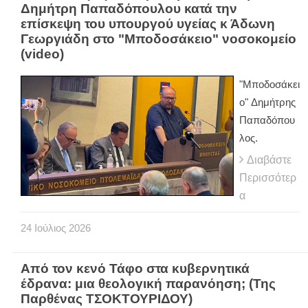
Δημήτρη Παπαδόπουλου κατά την
επίσκεψη του υπουργού υγείας κ Άδωνη
Γεωργιάδη στο "Μποδοσάκειο" νοσοκομείο
(video)
"Μποδοσάκει
ο" Δημήτρης
Παπαδόπου
λος.
Διαβάστε
Περισσότερ
α
24
Ιούλιος
2026
Από τον κενό Τάφο στα κυβερνητικά
έδρανα: μια θεολογική παρανόηση; (Της
Παρθένας ΤΣΟΚΤΟΥΡΙΔΟΥ)