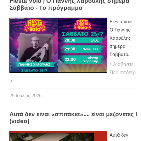
Fiesta Voio | Ο Γιάννης Χαρούλης σήμερα
Σάββατο - Το πρόγραμμα
Fiesta Voio |
Ο Γιάννης
Χαρούλης
σήμερα
Σάββατο.
Διαβάστε
Περισσότερ
α
25
Ιούλιος
2026
Αυτά δεν είναι «σπιτάκια».... είναι μεζονέτες !
(video)
Αυτά δεν