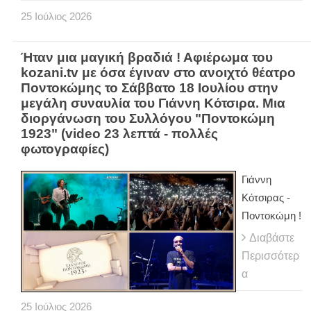
25
Ιούλιος
2026
Ήταν μια μαγική βραδιά ! Αφιέρωμα του
kozani.tv με όσα έγιναν στο ανοιχτό θέατρο
Ποντοκώμης το Σάββατο 18 Ιουλίου στην
μεγάλη συναυλία του Γιάννη Κότσιρα. Μια
διοργάνωση του Συλλόγου "Ποντοκώμη
1923" (video 23 λεπτά - πολλές
φωτογραφίες)
Γιάννη
Κότσιρας -
Ποντοκώμη !
Διαβάστε
Περισσότερ
α
25
Ιούλιος
2026