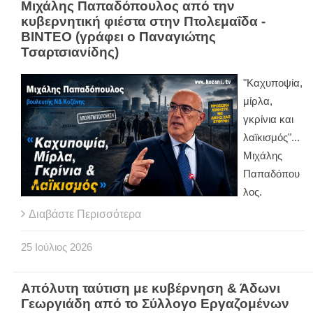
Μιχάλης Παπαδόπουλος από την
κυβερνητική φιέστα στην Πτολεμαΐδα -
ΒΙΝΤΕΟ (γράφει ο Παναγιώτης
Τσαρτσιανίδης)
"Kαχυποψία,
μίρλα,
γκρίνια και
λαϊκισμός"...
Μιχάλης
Παπαδόπου
λος.
Διαβάστε Περισσότερα
25
Ιούλιος
2026
Απόλυτη ταύτιση με κυβέρνηση & Άδωνι
Γεωργιάδη από το Σύλλογο Εργαζομένων