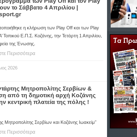
πρόγραμμα των Play Off και τον Play
νουν το Σάββατο 4 Απριλίου |
sport.gr
οποιήθηκε η κλήρωση των
Play
Off
και των
Play
Α’ Τοπικού Ε.Π.Σ. Κοζάνης, την Τετάρτη 1 Απριλίου,
φεία της Ένωσης.
στε Περισσότερα
ιος
2026
ντάρτης Μητροπολίτης Σερβίων &
ηση από τη δημοτική αρχή Κοζάνης
ην κεντρική πλατεία της πόλης !
ης Μητροπολίτης Σερβίων και Κοζάνης Ιωακείμ"
στε Περισσότερα