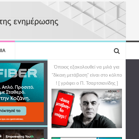
ΙΑ
Όποιος εξακολουθεί να μιλά για
"δίκαιη μετάβαση" είναι στο κόλπο
! [ γράφει ο Π. Τσαρτσιανίδης ]