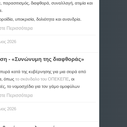
 παρασιτισμός, διαφθορά, συναλλαγή, ατιμία και
α.
ροϊδία, υποκρισία, δολιότητα και ανανδρία.
στε Περισσότερα
ιος
2026
ση - «Συνώνυμη της διαφθοράς»
πυρά κατά της κυβέρνησης για μια σειρά από
α, όπως
το σκάνδαλο του ΟΠΕΚΕΠΕ
, οι
ές, το νομοσχέδιο για τον γάμο ομοφύλων
στε Περισσότερα
ιος
2026