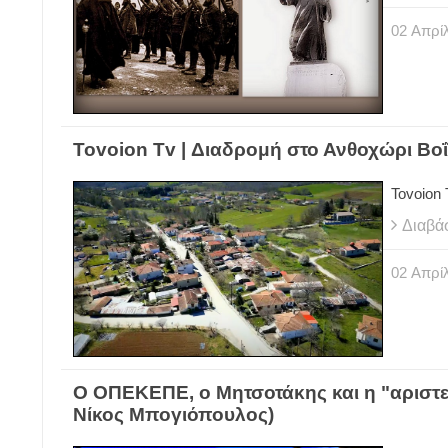
02
Απρίλ
Tovoion Tv | Διαδρομή στο Ανθοχώρι Βοΐ
Tovoion 
Διαβά
02
Απρίλ
Ο ΟΠΕΚΕΠΕ, ο Μητσοτάκης και η "αριστεία
Νίκος Μπογιόπουλος)