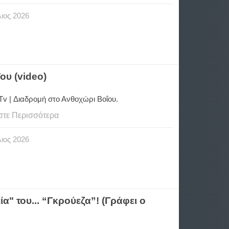
ιος
2026
ου (video)
Tv | Διαδρομή στο Ανθοχώρι Βοΐου.
στε Περισσότερα
ιος
2026
" του... “Γκρούεζα”! (Γράφει ο