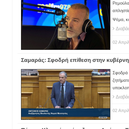
Ρεμούλα,
απληστί
Ψέμα, κο
Διαβά
02
Απρίλ
Σαμαράς: Σφοδρή επίθεση στην κυβέρνη
Σφοδρά 
ζητήματ
υποκλοπ
Διαβά
02
Απρίλ