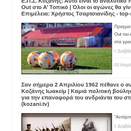
Ε.Π.Σ. Κοζάνης: Αυτό είναι το αναλυτικό 
Out στο Α’ Τοπικό | Όλοι οι αγώνες θα γί
Επιμέλεια: Χρήστος Τσαρτσιανίδης - top-
Πραγματ
Out
του 
στα γρα
Διαβά
03
Απρίλ
Σαν σήμερα 2 Απριλίου 1962 πέθανε o α
Κοζάνης Ιωακείμ | Καμιά πολιτική βούλ
για την επαναφορά του ανδριάντα του στ
(kozani.tv)
"Αντάρτ
Διαβά