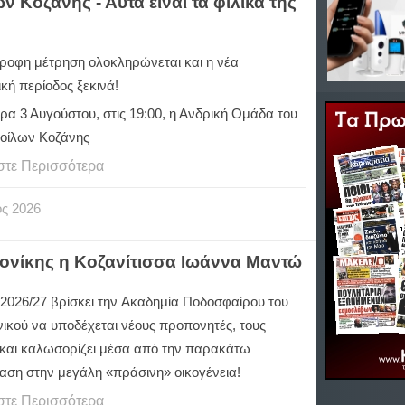
 Κοζάνης - Αυτά είναι τα φιλικά της
τροφη μέτρηση ολοκληρώνεται και η νέα
κή περίοδος ξεκινά!
ρα 3 Αυγούστου, στις 19:00, η Ανδρική Ομάδα του
οίλων Κοζάνης
στε Περισσότερα
ος
2026
ονίκης η Κοζανίτισσα Ιωάννα Μαντώ
 2026/27 βρίσκει την Ακαδημία Ποδοσφαίρου του
ικού να υποδέχεται νέους προπονητές, τους
 και καλωσορίζει μέσα από την παρακάτω
αση στην μεγάλη «πράσινη» οικογένεια!
στε Περισσότερα