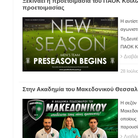
Ξεκινάει η προετοιμασία του ΠΑΟΚ Κοίλων
προετοιμασίας
Η αντίσ
αγωνιστι
Τη Δευτέ
ΠΑΟΚ Κ
Διαβά
28
Ιούλι
Στην Ακαδημία του Μακεδονικού Θεσσαλ
Η σεζόν
Μακεδον
οποίους
παρουσί
Διαβά