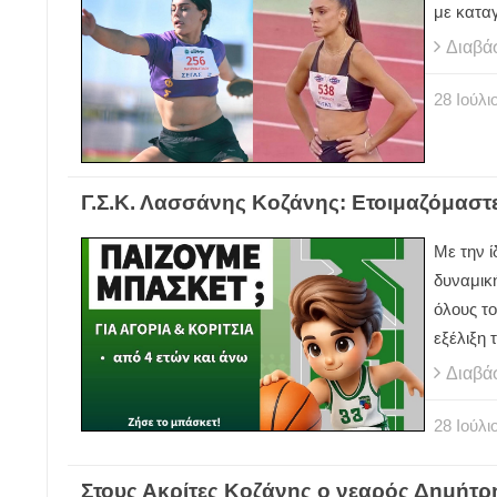
με κατα
Διαβά
28
Ιούλι
Γ.Σ.Κ. Λασσάνης Κοζάνης: Ετοιμαζόμαστε
Με την ί
δυναμικ
όλους το
εξέλιξη
Διαβά
28
Ιούλι
Στους Ακρίτες Κοζάνης ο νεαρός Δημήτρ