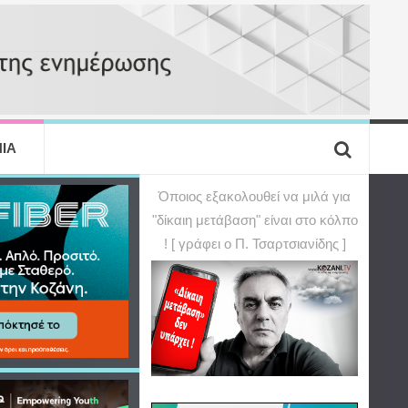
ΙΑ
Όποιος εξακολουθεί να μιλά για
"δίκαιη μετάβαση" είναι στο κόλπο
! [ γράφει ο Π. Τσαρτσιανίδης ]