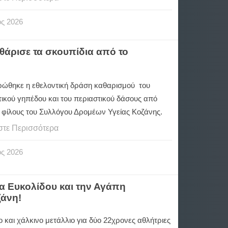
ος
2026
άρισε τα σκουπίδια από το
ώθηκε η εθελοντική δράση καθαρισμού
του
τικού γηπέδου και του περιαστικού δάσους από
ι φίλους του Συλλόγου Δρομέων Υγείας Κοζάνης.
στε Περισσότερα
ος
2026
ίνα Ευκολίδου και την Αγάπη
ζάνη!
 και χάλκινο μετάλλιο για δύο 22χρονες αθλήτριες