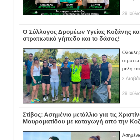
28
Ιούλι
Ο Σύλλογος Δρομέων Υγείας Κοζάνης καθ
στρατιωτικό γήπεδο και το δάσος!
Ολοκληρ
στρατιω
μέλη κα
Διαβά
28
Ιούλι
Στίβος: Ασημένιο μετάλλιο για τις Χριστ
Μαυροματίδου με καταγωγή από την Κο
Ασημένιο