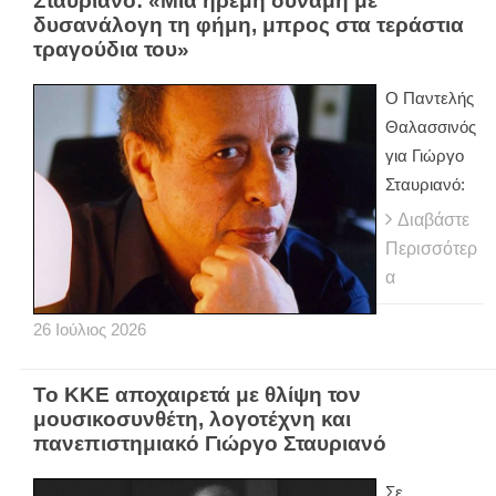
Σταυριανό: «Μια ήρεμη δύναμη με
δυσανάλογη τη φήμη, μπρος στα τεράστια
τραγούδια του»
Ο Παντελής
Θαλασσινός
για Γιώργο
Σταυριανό:
Διαβάστε
Περισσότερ
α
26
Ιούλιος
2026
Το ΚΚΕ αποχαιρετά με θλίψη τον
μουσικοσυνθέτη, λογοτέχνη και
πανεπιστημιακό Γιώργο Σταυριανό
Σε