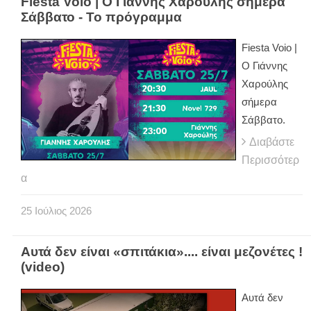
Fiesta Voio | Ο Γιάννης Χαρούλης σήμερα
Σάββατο - Το πρόγραμμα
Fiesta Voio |
Ο Γιάννης
Χαρούλης
σήμερα
Σάββατο.
Διαβάστε
Περισσότερ
α
25
Ιούλιος
2026
Αυτά δεν είναι «σπιτάκια».... είναι μεζονέτες !
(video)
Αυτά δεν