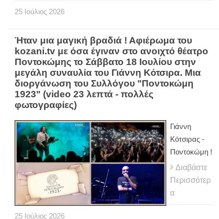
25
Ιούλιος
2026
Ήταν μια μαγική βραδιά ! Αφιέρωμα του
kozani.tv με όσα έγιναν στο ανοιχτό θέατρο
Ποντοκώμης το Σάββατο 18 Ιουλίου στην
μεγάλη συναυλία του Γιάννη Κότσιρα. Μια
διοργάνωση του Συλλόγου "Ποντοκώμη
1923" (video 23 λεπτά - πολλές
φωτογραφίες)
Γιάννη
Κότσιρας -
Ποντοκώμη !
Διαβάστε
Περισσότερ
α
25
Ιούλιος
2026