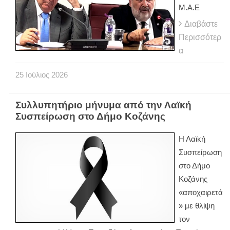
Μ.Α.Ε
Διαβάστε
Περισσότερ
α
25
Ιούλιος
2026
Συλλυπητήριο μήνυμα από την Λαϊκή
Συσπείρωση στο Δήμο Κοζάνης
Η Λαϊκή
Συσπείρωση
στο Δήμο
Κοζάνης
«αποχαιρετά
» με θλίψη
τον