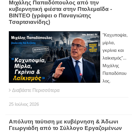
Μιχάλης Παπαδόπουλος από την
κυβερνητική φιέστα στην Πτολεμαΐδα -
ΒΙΝΤΕΟ (γράφει ο Παναγιώτης
Τσαρτσιανίδης)
"Kαχυποψία,
μίρλα,
γκρίνια και
λαϊκισμός"...
Μιχάλης
Παπαδόπου
λος.
Διαβάστε Περισσότερα
25
Ιούλιος
2026
Απόλυτη ταύτιση με κυβέρνηση & Άδωνι
Γεωργιάδη από το Σύλλογο Εργαζομένων