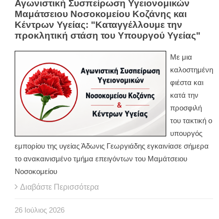
Αγωνιστική Συσπείρωση Υγειονομικών
Μαμάτσειου Νοσοκομείου Κοζάνης και
Κέντρων Υγείας: "Καταγγέλλουμε την
προκλητική στάση του Υπουργού Υγείας"
Με μια
καλοστημένη
φιέστα και
κατά την
προσφιλή
του τακτική ο
υπουργός
εμπορίου της υγείας Άδωνις Γεωργιάδης εγκαινίασε σήμερα
το ανακαινισμένο τμήμα επειγόντων του Μαμάτσειου
Νοσοκομείου
Διαβάστε Περισσότερα
26
Ιούλιος
2026