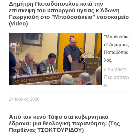
Δημήτρη Παπαδόπουλου κατά την
επίσκεψη του υπουργού υγείας κ Άδωνη
Γεωργιάδη στο "Μποδοσάκειο" νοσοκομείο
(video)
"Μποδοσάκει
ο" Δημήτρης
Παπαδόπου
λος.
Διαβάστε
Περισσότερ
α
24
Ιούλιος
2026
Από τον κενό Τάφο στα κυβερνητικά
έδρανα: μια θεολογική παρανόηση; (Της
Παρθένας ΤΣΟΚΤΟΥΡΙΔΟΥ)