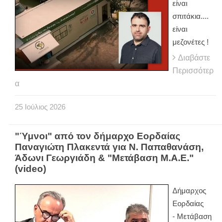
είναι
σπιτάκια....
είναι
μεζονέτες !
Διαβάστε
Περισσότερ
α
25
Ιούλιος
2026
"Ύμνοι" από τον δήμαρχο Εορδαίας
Παναγιώτη Πλακεντά για Ν. Παπαθανάση,
Άδωνι Γεωργιάδη & "Μετάβαση Μ.Α.Ε."
(video)
Δήμαρχος
Εορδαίας
-
Μετάβαση