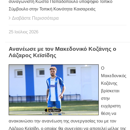
συναγωνιστή Κώστα Παπαδόπουλο υποψήφιο Τοπικό
Σύμβουλο στην Τοπική Κοινότητα Καισαρειάς
Διαβάστε Περισσότερα
25
Ιούλιος
2026
Ανανέωσε με τον Μακεδονικό Κοζάνης ο
Λάζαρος Κεϊσίδης
Ο
Μακεδονικός
Κοζάνης
βρίσκεται
στην
ευχάριστη
θέση να
ανακοινώσει την ανανέωση της συνεργασίας του με τον
Λάζαρο Κεϊσίδη, ο οποίος θα συνεχίσει να αποτελεί μέλος της