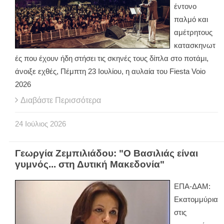
έντονο
παλμό και
αμέτρητους
κατασκηνωτ
ές που έχουν ήδη στήσει τις σκηνές τους δίπλα στο ποτάμι,
άνοιξε εχθές, Πέμπτη 23 Ιουλίου, η αυλαία του Fiesta Voio
2026
Διαβάστε Περισσότερα
24
Ιούλιος
2026
Γεωργία Ζεμπιλιάδου: "Ο Βασιλιάς είναι
γυμνός... στη Δυτική Μακεδονία"
ΕΠΑ-ΔΑΜ:
Εκατομμύρια
στις