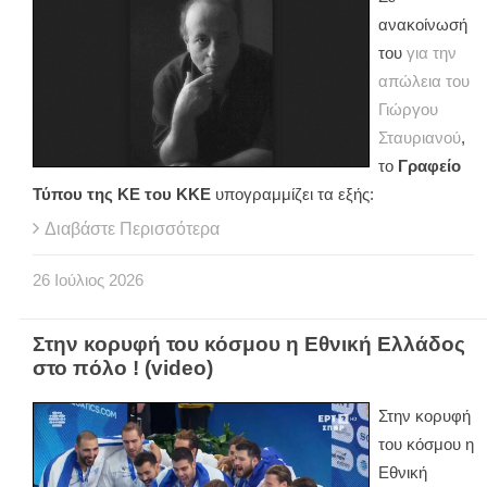
ανακοίνωσή
του
για την
απώλεια του
Γιώργου
Σταυριανού
,
το
Γραφείο
Τύπου της ΚΕ του ΚΚΕ
υπογραμμίζει τα εξής:
Διαβάστε Περισσότερα
26
Ιούλιος
2026
Στην κορυφή του κόσμου η Εθνική Ελλάδος
στο πόλο ! (video)
Στην κορυφή
του κόσμου η
Εθνική