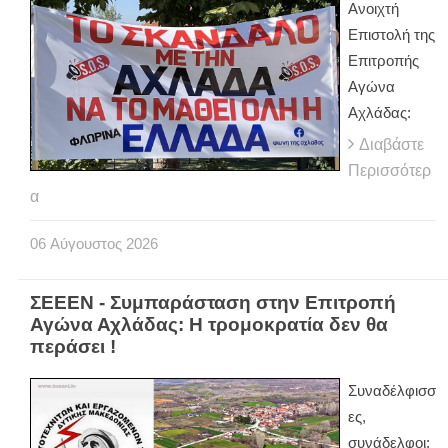
Ανοιχτή
Επιστολή της
Επιτροπής
Αγώνα
Αχλάδας:
Διαβάστε
Περισσότερ
α
06
Αύγουστος
2026
ΣΕΕΕΝ - Συμπαράσταση στην Επιτροπή
Αγώνα Αχλάδας: Η τρομοκρατία δεν θα
περάσει !
Συναδέλφισσ
ες,
συνάδελφοι: