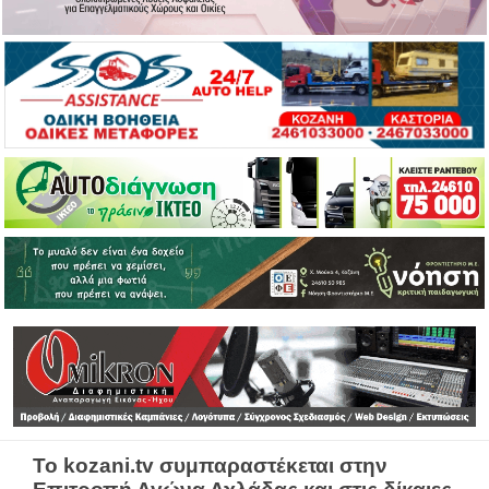
Το kozani.tv συμπαραστέκεται στην