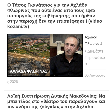
Ο Τάσος Γκανάτσιος για την Αχλάδα
Φλώρινας που ούτε ένας από τους εφτά
υπουργούς της κυβέρνησης που ήρθαν
στην περιοχή δεν την επισκέφτηκε ! (video
kozani.tv)
Αχλάδα
Φλώρινας!
Διαβάστε
Περισσότερ
α
06
Αύγουστο
ς
2026
Λαϊκή Συσπείρωση Δυτικής Μακεδονίας: Να
μπει τέλος στο «θέατρο του παραλόγου» και
τον «νόμο της ζούγκλας» στην Αχλαδα.