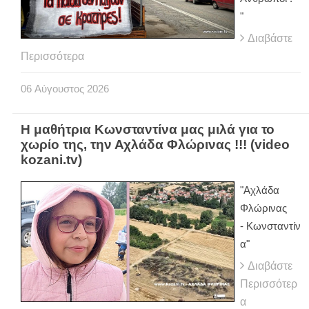
"
Διαβάστε
Περισσότερα
06
Αύγουστος
2026
Η μαθήτρια Κωνσταντίνα μας μιλά για το
χωρίο της, την Αχλάδα Φλώρινας !!! (video
kozani.tv)
"Αχλάδα
Φλώρινας
- Κωνσταντίν
α"
Διαβάστε
Περισσότερ
α