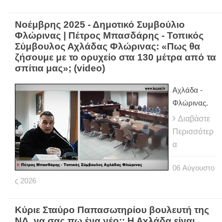
Νοέμβρης 2025 - Δημοτικό Συμβούλιο
Φλώρινας | Πέτρος Μπασδάρης - Τοπικός
Σύμβουλος Αχλάδας Φλώρινας: «Πως θα
ζήσουμε με το ορυχείο στα 130 μέτρα από τα
σπίτια μας»; (video)
Αχλάδα -
Φλώρινας.
Διαβάστε
Περισσότερ
α
06
Αύγουστο
ς
2026
Κύριε Σταύρο Παπασωτηρίου βουλευτή της
ΝΔ, να σας πω ένα νέο;; Η Αχλάδα είναι