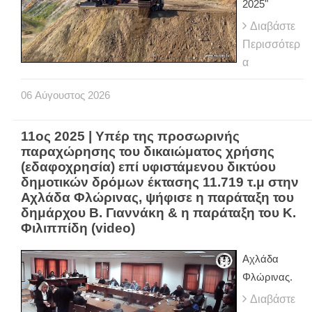
2025"
Διαβάστε
Περισσότερ
α
06
Αύγουστος
2026
11ος 2025 | Υπέρ της προσωρινής
παραχώρησης του δικαιώματος χρήσης
(εδαφοχρησία) επί υφιστάμενου δικτύου
δημοτικών δρόμων έκτασης 11.719 τ.μ στην
Αχλάδα Φλώρινας, ψήφισε η παράταξη του
δημάρχου Β. Γιαννάκη & η παράταξη του Κ.
Φιλιππίδη (video)
Αχλάδα
Φλώρινας.
Διαβάστε