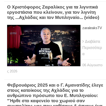
Ο Χριστόφορος Ζαραλίκος για τα λιγνιτικά
εργοστάσια που κλείνουν, για τον λιγνίτη
της ...Αχλάδας και τον Μυτιληναίο... (video)
zaraleaksTV
Διαβάστε
Περισσότερ
α
06
Αύγουστο
ς
2026
Φεβρουάριος 2025 και ο Γ. Αμανατίδης έλεγε
στους κατοίκους της Αχλάδας για το
ανθρώπινο πρόσωπο του Ε. Μυτιληναίου:
"Ήρθε στο καφενείο του χωριού σαν
συμπολίτης μας που καθίσαμε & ήπιαμε ένα