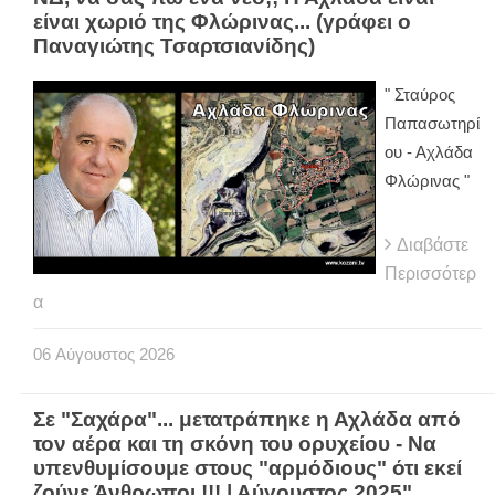
είναι χωριό της Φλώρινας... (γράφει ο
Παναγιώτης Τσαρτσιανίδης)
" Σταύρος
Παπασωτηρί
ου - Αχλάδα
Φλώρινας "
Διαβάστε
Περισσότερ
α
06
Αύγουστος
2026
Σε "Σαχάρα"... μετατράπηκε η Αχλάδα από
τον αέρα και τη σκόνη του ορυχείου - Να
υπενθυμίσουμε στους "αρμόδιους" ότι εκεί
ζούνε Άνθρωποι !!! | Αύγουστος 2025"