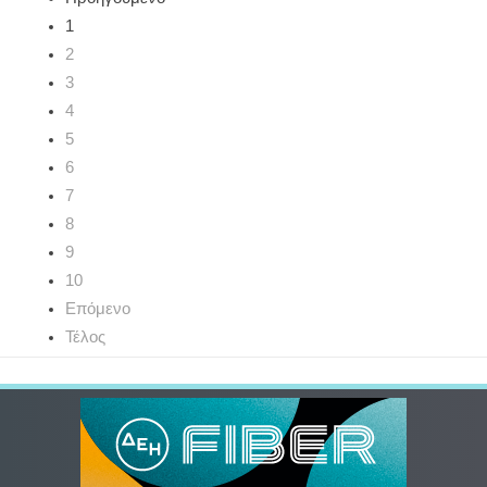
1
2
3
4
5
6
7
8
9
10
Επόμενο
Τέλος