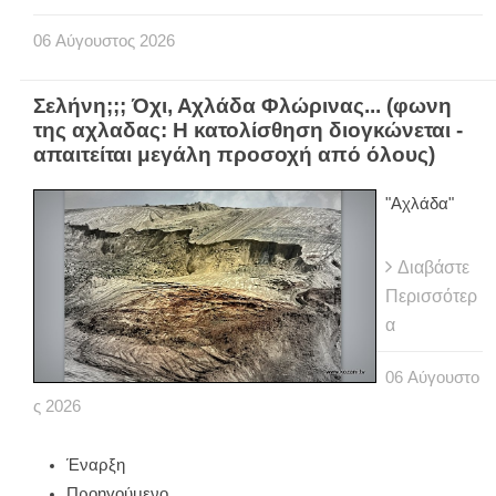
06
Αύγουστος
2026
Σελήνη;;; Όχι, Αχλάδα Φλώρινας... (φωνη
της αχλαδας: Η κατολίσθηση διογκώνεται -
απαιτείται μεγάλη προσοχή από όλους)
"Αχλάδα"
Διαβάστε
Περισσότερ
α
06
Αύγουστο
ς
2026
Έναρξη
Προηγούμενο