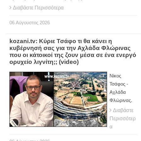
Διαβάστε Περισσότερα
06
Αύγουστος
2026
kozani.tv: Κύριε Τσάφο τι θα κάνει η
κυβέρνησή σας για την Αχλάδα Φλώρινας
που οι κάτοικοί της ζουν μέσα σε ένα ενεργό
ορυχείο λιγνίτη;; (video)
Νίκος
Τσάφος -
Αχλάδα
Φλώρινας.
Διαβάστε
Περισσότερ
α