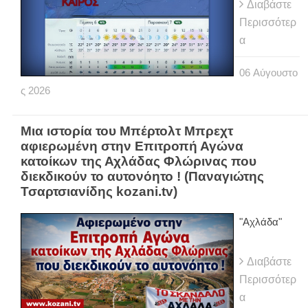
Διαβάστε
Περισσότερ
α
06
Αύγουστο
ς
2026
Μια ιστορία του Μπέρτολτ Μπρεχτ
αφιερωμένη στην Επιτροπή Αγώνα
κατοίκων της Αχλάδας Φλώρινας που
διεκδικούν το αυτονόητο ! (Παναγιώτης
Τσαρτσιανίδης kozani.tv)
"Αχλάδα"
Διαβάστε
Περισσότερ
α