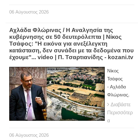
06
Αύγουστος
2026
Αχλάδα Φλώρινας / Η Αναλγησία της
κυβέρνησης σε 50 δευτερόλεπτα | Νίκος
Τσάφος: "Η εικόνα για ανεξέλεγκτη
κατάσταση, δεν συνάδει με τα δεδομένα που
έχουμε"... video | Π. Τσαρτιανίδης - kozani.tv
Νίκος
Τσάφος
- Αχλάδα
Φλώρινας.
Διαβάστε
Περισσότερ
α
06
Αύγουστος
2026