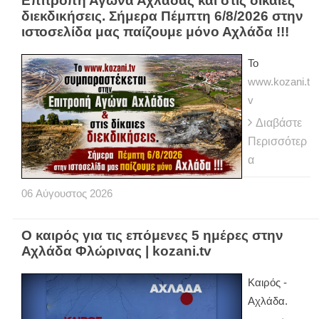
Επιτροπή Αγώνα Αχλάδας και στις δίκαιες
διεκδικήσεις. Σήμερα Πέμπτη 6/8/2026 στην
ιστοσελίδα μας παίζουμε μόνο Αχλάδα !!!
Το
www.kozani.t
v
Διαβάστε
Περισσότερ
α
06
Αύγουστος
2026
Ο καιρός για τις επόμενες 5 ημέρες στην
Αχλάδα Φλώρινας | kozani.tv
Kαιρός -
Αχλάδα.