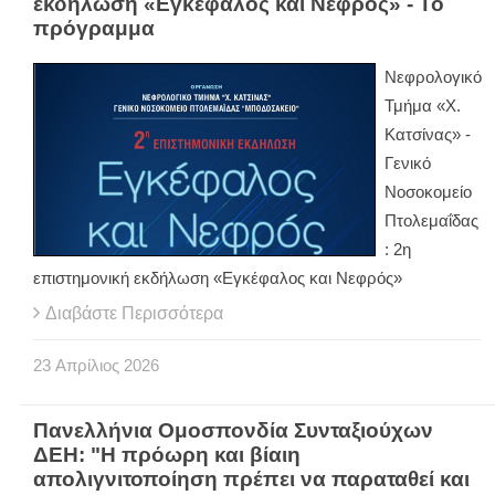
εκδήλωση «Εγκέφαλος και Νεφρός» - Το
πρόγραμμα
Νεφρολογικό
Τμήμα «Χ.
Κατσίνας» -
Γενικό
Νοσοκομείο
Πτολεμαΐδας
: 2η
επιστημονική εκδήλωση «Εγκέφαλος και Νεφρός»
Διαβάστε Περισσότερα
23
Απρίλιος
2026
Πανελλήνια Ομοσπονδία Συνταξιούχων
ΔΕΗ: "Η πρόωρη και βίαιη
απολιγνιτοποίηση πρέπει να παραταθεί και