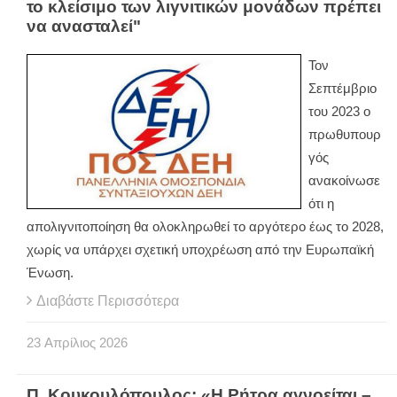
το κλείσιμο των λιγνιτικών μονάδων πρέπει
να ανασταλεί"
Τον
Σεπτέμβριο
του 2023 ο
πρωθυπουρ
γός
ανακοίνωσε
ότι η
απολιγνιτοποίηση θα ολοκληρωθεί το αργότερο έως το 2028,
χωρίς να υπάρχει σχετική υποχρέωση από την Ευρωπαϊκή
Ένωση.
Διαβάστε Περισσότερα
23
Απρίλιος
2026
Π. Κουκουλόπουλος: «Η Ρήτρα αγνοείται –