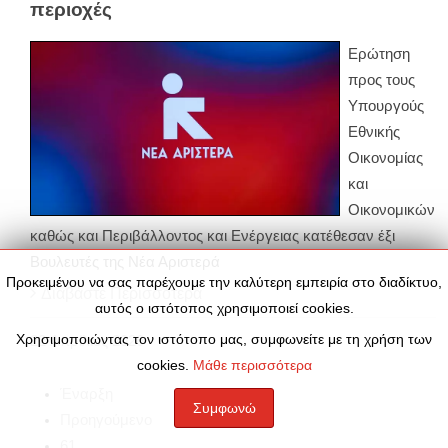
περιοχές
Ερώτηση
προς τους
Υπουργούς
Εθνικής
Οικονομίας
και
Οικονομικών
καθώς και Περιβάλλοντος και Ενέργειας κατέθεσαν έξι
Βουλευτές της Νέα Αριστερά
Προκειμένου να σας παρέχουμε την καλύτερη εμπειρία στο διαδίκτυο,
Διαβάστε Περισσότερα
αυτός ο ιστότοπος χρησιμοποιεί cookies.
Χρησιμοποιώντας τον ιστότοπο μας, συμφωνείτε με τη χρήση των
22
Απρίλιος
2026
cookies.
Μάθε περισσότερα
Έναρξη
Συμφωνώ
Προηγούμενο
61