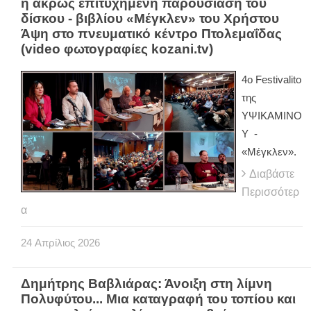
η άκρως επιτυχημένη παρουσίαση του
δίσκου - βιβλίου «Μέγκλεν» του Χρήστου
Άψη στο πνευματικό κέντρο Πτολεμαΐδας
(video φωτογραφίες kozani.tv)
4ο Festivalito
της
ΥΨΙΚΑΜΙΝΟ
Υ -
«Μέγκλεν».
Διαβάστε
Περισσότερ
α
24
Απρίλιος
2026
Δημήτρης Βαβλιάρας: Άνοιξη στη λίμνη
Πολυφύτου... Μια καταγραφή του τοπίου και