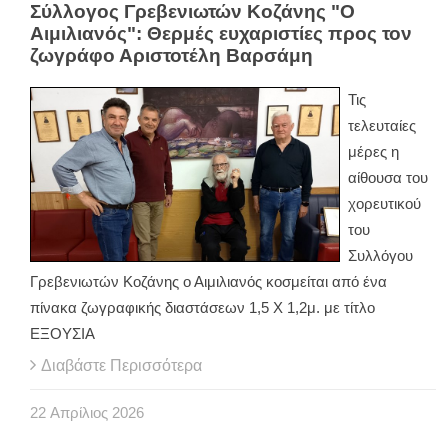
Σύλλογος Γρεβενιωτών Κοζάνης "Ο
Αιμιλιανός": Θερμές ευχαριστίες προς τον
ζωγράφο Αριστοτέλη Βαρσάμη
Τις
τελευταίες
μέρες η
αίθουσα του
χορευτικού
του
Συλλόγου
Γρεβενιωτών Κοζάνης ο Αιμιλιανός κοσμείται από ένα
πίνακα ζωγραφικής διαστάσεων 1,5 Χ 1,2μ. με τίτλο
ΕΞΟΥΣΙΑ
Διαβάστε Περισσότερα
22
Απρίλιος
2026