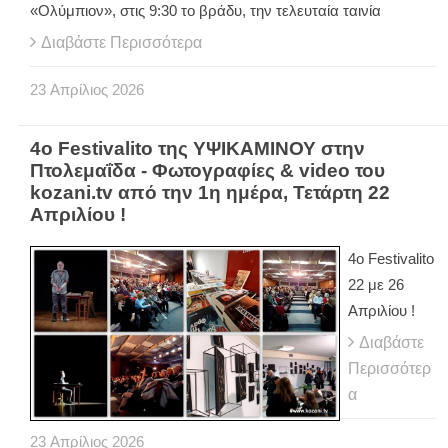
«Ολύμπιον», στις 9:30 το βράδυ, την τελευταία ταινία
Διαβάστε Περισσότερα
23
Απρίλιος
2026
4ο Festivalito της ΥΨΙΚΑΜΙΝΟΥ στην
Πτολεμαΐδα - Φωτογραφίες & video του
kozani.tv από την 1η ημέρα, Τετάρτη 22
Απριλίου !
4ο Festivalito
22 με 26
Απριλίου !
Διαβάστε
Περισσότερ
α
23
Απρίλιος
2026