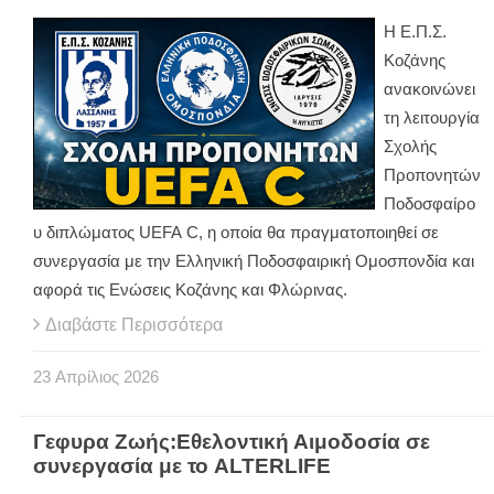
Η Ε.Π.Σ.
Κοζάνης
ανακοινώνει
τη λειτουργία
Σχολής
Προπονητών
Ποδοσφαίρο
υ διπλώματος
UEFA
C
, η οποία θα πραγματοποιηθεί σε
συνεργασία με την Ελληνική Ποδοσφαιρική Ομοσπονδία και
αφορά τις Ενώσεις Κοζάνης και Φλώρινας.
Διαβάστε Περισσότερα
23
Απρίλιος
2026
Γεφυρα Ζωής:Εθελοντική Αιμοδοσία σε
συνεργασία με το ALTERLIFE