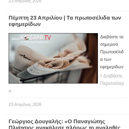
23
Απρίλιος
2026
Πέμπτη 23 Απριλίου | Τα πρωτοσέλιδα των
εφημερίδων
Διαβάστε τα
σημερινά
Πρωτοσέλιδ
α των
εφημερίδων
Διαβάστε
Περισσότερ
α
23
Απρίλιος
2026
Γεώργιος Δουγαλής: «Ο Παναγιώτης
Πλιάτσιος ανακάλεσε πλήρως το αναληθές