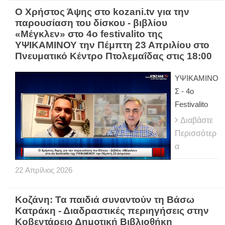
Ο Χρήστος Άψης στο kozani.tv για την
παρουσίαση του δίσκου - βιβλίου
«Μέγκλεν» στο 4ο festivalito της
ΥΨΙΚΑΜΙΝΟΥ την Πέμπτη 23 Απριλίου στο
Πνευματικό Κέντρο Πτολεμαΐδας στις 18:00
ΥΨΙΚΑΜΙΝΟ
Σ - 4ο
Festivalito
Διαβάστε
Περισσότερ
α
22
Απρίλιος
2026
Κοζάνη: Τα παιδιά συναντούν τη Βάσω
Κατράκη - Διαδραστικές περιηγήσεις στην
Κοβεντάρειο Δημοτική Βιβλιοθήκη