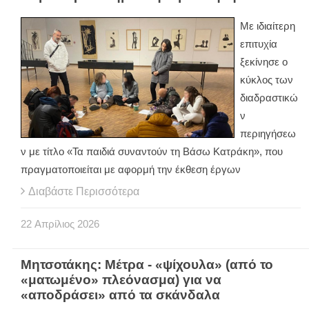
Με ιδιαίτερη
επιτυχία
ξεκίνησε ο
κύκλος των
διαδραστικώ
ν
περιηγήσεω
ν με τίτλο «Τα παιδιά συναντούν τη Βάσω Κατράκη», που
πραγματοποιείται με αφορμή την έκθεση έργων
Διαβάστε Περισσότερα
22
Απρίλιος
2026
Μητσοτάκης: Μέτρα - «ψίχουλα» (από το
«ματωμένο» πλεόνασμα) για να
«αποδράσει» από τα σκάνδαλα