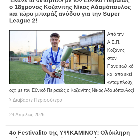
Έκανε το «ντάμπλ» με τον Εθνικό Πειραιώς
ο 18χρονος Κοζανίτης Νίκος Αδαμόπουλος
και τώρα μπαράζ ανόδου για την Super
League 2!
Από την
Α.Ε.Π.
Κοζάνης
στον
Παναιτωλικό
και από εκεί
«νταμπλούχ
ος» με τον Εθνικό Πειραιώς ο Κοζανίτης Νίκος Αδαμόπουλος!
Διαβάστε Περισσότερα
24
Απρίλιος
2026
4ο Festivalito της ΥΨΙΚΑΜΙΝΟΥ: Ολόκληρη