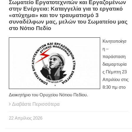
Σωματείο Εργατοτεχνιτών και Εργαζομένων
στην Ενέργεια: Καταγγελία για το εργατικό
«ατύχημα» και τον τραυματισμό 3
συναδέλφων μας, μελών του Σωματείου μας
στο Νότιο Πεδίο
Κινητοποίησ
η –
παράσταση
διαμαρτυρία
ς Πέμπτη 23
Απριλίου στις
8:30 πμ στο
Διοικητήριο του Ορυχείου Νότιου Πεδίου.
Διαβάστε Περισσότερα
22
Απρίλιος
2026