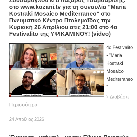
Σουσάμογλου & ο Λάζαρος Τσαβδαρίδης.
στο www.kozani.tv για τη συναυλία "Maria
Kostraki Mosaico Mediterraneo" στο
Πνευματικό Κέντρο Πτολεμαΐδας την
Κυριακή 26 Απρίλιου στις 21:00 στο 4ο
Festivalito της ΥΨΙΚΑΜΙΝΟΥ! (video)
4ο Festivalito
- "Maria
Kostraki
Mosaico
Mediterraneo
"
Διαβάστε
Περισσότερα
24
Απρίλιος
2026