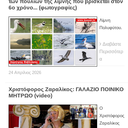
των πουλιών της λίμνης που βρίσκεται στον
6ο χρόνο... (φωτογραφίες)
Λίμνη
Πολυφύτου.
Διαβάστε
Περισσότερ
α
24
Απρίλιος
2026
Χριστόφορος Ζαραλίκος: ΓΑΛΑΖΙΟ ΠΟΙΝΙΚΟ
ΜΗΤΡΩΟ (video)
Ο
Χριστόφορος
Ζαραλίκος