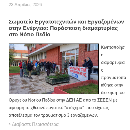
23
Απρίλιος
2026
Σωματείο Εργατοτεχνιτών και Εργαζομένων
στην Ενέργεια: Παράσταση διαμαρτυρίας
στο Νότιο Πεδίο
Κινητοποίησ
η
διαμαρτυρία
ς
πραγματοπο
ιήθηκε στην
διοίκηση του
Ορυχείου Νοτίου Πεδίου στην ΔΕΗ ΑΕ από το ΣΕΕΕΝ με
αφορμή το χθεσινό εργατικό "ατύχημα" που είχε ως
αποτέλεσμα τον τραυματισμό 3 εργαζομένων.
Διαβάστε Περισσότερα