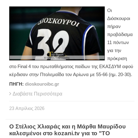
Οι
Διόσκουροι
πήραν
προβάδισμα
11 πόντων
για την
πρόκριση
στο
Final
4 του πρωταθλήματος παίδων της ΕΚΑΣΔΥΜ αφού
κέρδισαν στην Πτολεμαΐδα τον Αρίωνα με 55-66 (ημ. 20-30).
ΠΗΓΗ:
dioskouroibc.gr
Διαβάστε Περισσότερα
23
Απρίλιος
2026
Ο Στέλιος Χλιαράς και η Μάρθα Μαυρίδου
καλεσμένοι στο kozani.tv για το "ΤΟ